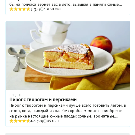
бы на полчаса вернет вас в лето, вызывая в памяти самые
1 ч 30 мин
яркие его моменты. Готовится же ...
5
(14)
РЕЦЕПТ
Пирог с творогом и персиками
Пирог с творогом и персиками лучше всего готовить летом, в
сезон, когда каждый из нас без проблем может приобрести
на рынке настоящие южные плоды: сочные, ароматные,
45 мин
сладкие. Именно с ними выпечка ...
4.6
(30)