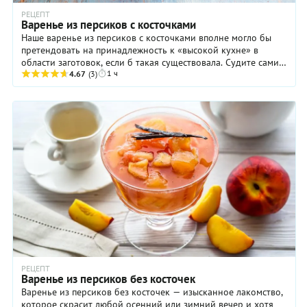
РЕЦЕПТ
Варенье из персиков с косточками
Наше варенье из персиков с косточками вполне могло бы
претендовать на принадлежность к «высокой кухне» в
области заготовок, если б такая существовала. Судите сами!
1 ч
Во-первых, вместо сахара мы ...
4.67
(3)
РЕЦЕПТ
Варенье из персиков без косточек
Варенье из персиков без косточек — изысканное лакомство,
которое скрасит любой осенний или зимний вечер и хотя