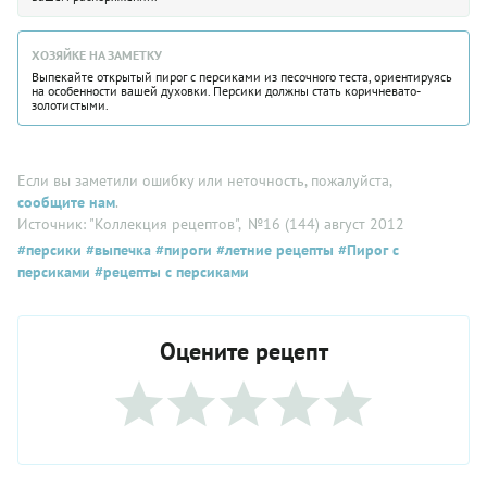
ХОЗЯЙКЕ НА ЗАМЕТКУ
Выпекайте открытый пирог с персиками из песочного теста, ориентируясь
на особенности вашей духовки. Персики должны стать коричневато-
золотистыми.
Если вы заметили ошибку или неточность, пожалуйста,
сообщите нам
.
Источник: "Коллекция рецептов"
, №16 (144) август 2012
#персики
#выпечка
#пироги
#летние рецепты
#Пирог с
персиками
#рецепты с персиками
Оцените рецепт