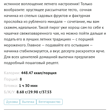
истинное воплощение летнего настроения! Только
вообразите: хрустящее рассыпчатое тесто, сочная
начинка из спелых садовых фруктов и фактурная
прослойка из рубленого миндаля — сочетание, мы вам
скажем, идеальное. Такой пирог уже хорош сам по себе к
чашечке свежезаваренного чая, но можно пойти дальше и
подать его в лучших летних традициях — с порцией
мороженого. Главное — подавайте его остывшим —
начинка стабилизируется, а вкус десерта раскроется ярче.
Для всех ценителей домашней выпечки предлагаем
подробный пошаговый рецепт.
Калории:
448.47 ккал/порция
Порций:
8
Готовка:
1 ч 30 мин
Б/Ж/У:
8.68 г/29.98 г/37.53
Духовка
Выпечка
Вегетарианство