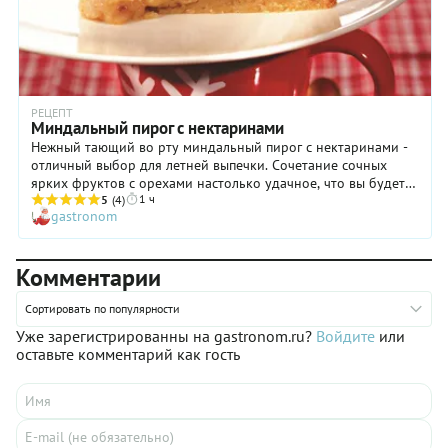
РЕЦЕПТ
Миндальный пирог с нектаринами
Нежный тающий во рту миндальный пирог с нектаринами -
отличный выбор для летней выпечки. Сочетание сочных
ярких фруктов с орехами настолько удачное, что вы будете
1 ч
готовить его снова и снова. С персиками и абрикосами тоже
5
(4)
gastronom
получится неплохо, но предпочтительно выбирать именно
нектарины. С них гораздо удобнее снимать кожицу. Чтобы
усилить аромат орехов, добавьте буквально несколько
Комментарии
капель миндального экстракта в тесто и используйте вместо
обычного сахара – коричневый. Вам наверняка захочется
приготовить пирог зимой. В этом случае просто добавляйте
Сортировать по популярности
в начинку консервированные персики. Так тоже можно.
Уже зарегистрированны на gastronom.ru?
Войдите
или
оставьте комментарий как гость