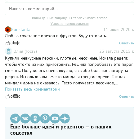
Ваши данные защищены Yandex SmartCaptcha
Условия использования
Konstanta
11 июля 2020 г.
Люблю сочетание орехов и фруктов. Буду готовить.
0
0
Ответить
Юлия (гость)
23 августа 2015 г.
Купили невкусные персики, плотные, несочные. Искала рецепт,
чтобы что-то из них приготовить. Решила попробовать это пирог
сделать. Получилось очень вкусно, спасибо большое автору за
рецепт. Использовала вместо миндаля грецкие орехи. Так как
миндаля дома не оказалось. Тесто получается песочное,
рассыпчатое. Начинка вкусная, хорошо дополняют орехи и джем.
Показать весь комментарий
Только в рецепте лучше указывать сколько муки брать в граммах.
0
0
Ответить
А то стаканы разные. Мне муки пришлось больше в тесто
вмешать, чтобы получилась нужная консистенция. Форму
использовала 25×25см. Остальное все по рецепту. Спасибо.
Еще больше идей и рецептов — в наших
соцсетях