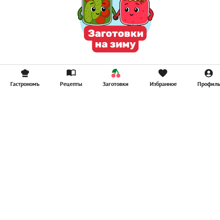
Гастрономъ
Рецепты
Заготовки
Избранное
Профил
Главная
Рецепты
Продукты
Здоровье
Путешествия
Рестораны
Новости
Реклама в ООО "Гастроном Медиа"
Контакты
Политика в отношении обработки персональных данных
Пользовательское соглашение
Политика обработки файлов cookie
Рейтинг пользователей
Архив спец. проектов
Все материалы
© ООО «Гастроном Медиа», 2008 – 2026.
Перепечатка материалов данного сайта возможна только с
письменного разрешения редакции. При цитировании ссылка на
www.gastronom.ru
обязательна.
E-mail:
info@gastronom.ru