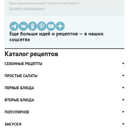
Ваши данные защищены Yandex SmartCaptcha
Условия использования
Еще больше идей и рецептов — в наших
соцсетях
Каталог рецептов
СЕЗОННЫЕ РЕЦЕПТЫ
Рецепты из капусты
ПРОСТЫЕ САЛАТЫ
Блюда с картошкой
Простые салаты
ПЕРВЫЕ БЛЮДА
Рецепты с грибами
Салат Оливье
Яблочные пироги
Щи
ВТОРЫЕ БЛЮДА
Салат Цезарь
Рецепты с клюквой
Борщ
Салат Нисуаз
Котлеты
ПОПУЛЯРНОЕ
Блюда из тыквы
Рассольник
Салат Мимоза
Плов
Гороховый суп
Пицца
ЗАКУСКИ
Крабовый салат
Пельмени