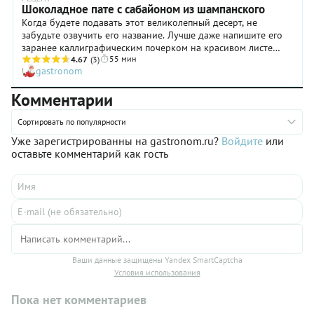
расскажет.
Шоколадное пате с сабайоном из шампанского
Когда будете подавать этот великолепный десерт, не
забудьте озвучить его название. Лучше даже напишите его
заранее каллиграфическим почерком на красивом листе
55 мин
бумаги (вроде бы меню). Только следите, чтобы эффект не
4.67
(3)
gastronom
был слишком сильным и эмоций хватило собственно на пате.
И особенно на сабайон из шампанского.
Комментарии
Сортировать по популярности
Уже зарегистрированны на gastronom.ru?
Войдите
или
оставьте комментарий как гость
Ваши данные защищены Yandex SmartCaptcha
Условия использования
Пока нет комментариев