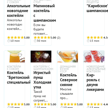
С СОКОМ
СТОЛ
РЕЦЕПТЫ
Алкогольные
Малиновый
"Карибское
новогодние
коктейль
шампанско
коктейли
с
шампанским
Алкогольные
новогодние
Если вы
коктейли
будете
на
готовить
основе
5.00
(4)
коктейль
5.00
(2)
4.5
10 мин
30 мин
15 мин
самого
в
праздничного
бокалах-
напитка
флейтах,
—
вам
шампанского,
нужно
создадут
будет
КОКТЕЙЛИ
КОКТЕЙЛИ С
ДОМАШНЯЯ
НОВОГОДНИЕ
на вашей
уменьшить
С СОКОМ
ШАМПАНСКИМ
КУХНЯ
АЛКОГОЛЬНЫЕ
СССР
КОКТЕЙЛИ
Коктейль
Игристый
вечеринке
пропорции.
Коктейль
Кир-
незабываемую
"Бретонский
пунш
Исходите
Северное
рояль с
атмосферу.
из того,
специальный"
Холодная
сияние
двумя
И дело
что на 2
утка
ликерами
Многие
здесь
части
Такой
слышали
вовсе не
шампанского
пунш не
про
в их
вам
согреет,
народный
«веселящем»
нужна 1
5.00
(4)
но
5.00
(2)
5.00
(4)
4.4
рецепт
действии,
часть
15 мин
10 мин
10 мин
15 мин