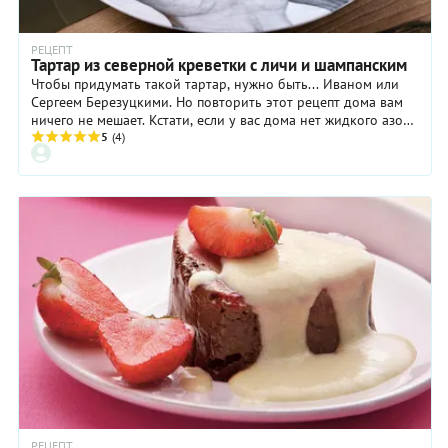
и одна
часть
РЕЦЕПТ
сока. Но
Тартар из северной креветки с личи и шампанским
вернемся
Чтобы придумать такой тартар, нужно быть... Иваном или
к легкой
Сергеем Березуцкими. Но повторить этот рецепт дома вам
и по-
ничего не мешает. Кстати, если у ваc дома нет жидкого азота,
весеннему
сорбет из шампанского можно приготовить и другими
5
(4)
освежающей
подручными способами. Главное в этом тартаре из северной
«Мимозе».
креветки с личи и шампанским — вкус и сочетание
Зачем,
ингредиентов.
спрашивается,
рецепт,
если и
так уже
все
понятно?
Понятно,
но опять
же есть
нюансы,
о
которых
наш
рецепт и
РЕЦЕПТ