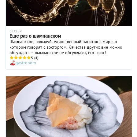
качестве
классической
приветственн
«Мимозы».
аперитива
Разница
перед
в
праздничным
пропорциях.
ужином.
СТАТЬЯ
«Мимоза»
Еще раз о шампанском
состоит
Шампанское, пожалуй, единственный напиток в мире, о
всего из
котором говорят с восторгом. Качества других вин можно
двух
обсуждать – шампанское не обсуждают, его пьют!
ингредиентов
5
(4)
–
gastronom
шампанского
и
свежевыжатого
апельсинового
сока,
взятых в
равных
пропорциях.
В
коктейле
Buck's
Fizz – две
части
шампанского