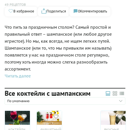
49 РЕЦЕПТОВ
В избранное
Поделиться
0
Комментировать
Что пить за праздничным столом? Самый простой и
правильный ответ – шампанское (или любое другое
игристое). Но мы, как всегда, не ищем легких путей.
Шампанское (или то, что мы привыкли им называть)
появляется у нас на праздничном столе регулярно,
поэтому хоть иногда можно слегка разнообразить
ассортимент.
Читать далее
Все коктейли с шампанским
По умолчанию
КОКТЕЙЛИ
ФУРШЕТНЫЙ
ВКУСНЫЕ