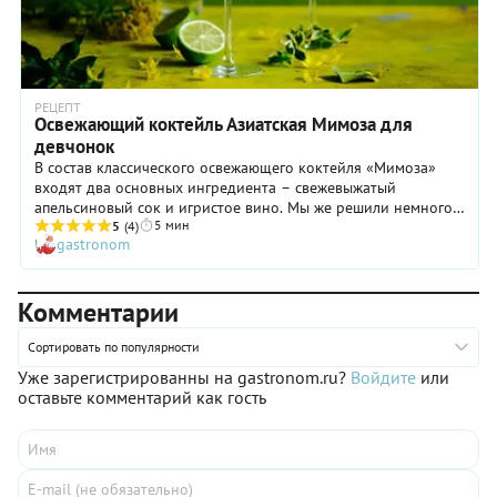
РЕЦЕПТ
Освежающий коктейль Азиатская Мимоза для
девчонок
В состав классического освежающего коктейля «Мимоза»
входят два основных ингредиента – свежевыжатый
апельсиновый сок и игристое вино. Мы же решили немного
5 мин
разнообразить рецепт и придать ему пряные азиатские
5
(4)
gastronom
ноты, заменив апельсин на лайм и добавив имбирный сироп.
Комментарии
Сортировать по популярности
Уже зарегистрированны на gastronom.ru?
Войдите
или
оставьте комментарий как гость