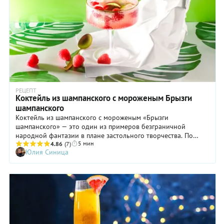
РЕЦЕПТ
Коктейль из шампанского с мороженым Брызги
шампанского
Коктейль из шампанского с мороженым «Брызги
шампанского» — это один из примеров безграничной
народной фантазии в плане застольного творчества. По
5 мин
идее, «Брызгами шампанского» что только не называли — и
4.86
(7)
Юлия Синица
популярное танго, и советский кинофильм, и различные
коктейли на основе игристого вина, причем необязательно с
мороженым. То есть никакого классического коктейля с
запатентованным названием «Брызги шампанского» не
существует. Тем не менее, в паре не очень надежных
источников мы нашли рецепты коктейля под таким
названием — с мороженым, яблочным сиропом и, да,
шампанским. Нам это показалось скучноватым. И мы решили