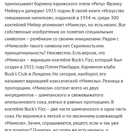
приписывают бармену парижского отеля «Ритц» Фрэнку
Мейеру и датируют 1925 годом. В своей книге «Искусство
смешивания напитков», изданной в 1934-м, среди 300
коктейлей Мейер упоминает «Мимозу», но есть нюанс. Все
собственные изобретения он пометил специальным
символом – ромбиком со своими инициалами. Рядом с
«Мимозой» такого символа нет. Скромность или
принципиальность? Неизвестно. Есть версия, что
«Мимоза» – вариация коктейля Buck's Fizz, который был
создан в 1921 году Пэтом МакГарри, барменом клуба
Buck's Club в Лондоне. Но сегодня, наоборот, его
называют вариацией классической «Мимозы». Разница в
пропорциях. «Мимоза» состоит всего из двух
ингредиентов – шампанского и свежевыжатого
апельсинового сока, взятых в равных пропорциях. В
коктейле Buck's Fizz – две части шампанского и одна часть
сока. Но вернемся к легкой и по-весеннему освежающей
«Мимозе». Зачем, спрашивается, рецепт, если и так уже
все понятно? Понятно, но опять же есть нюансы, о