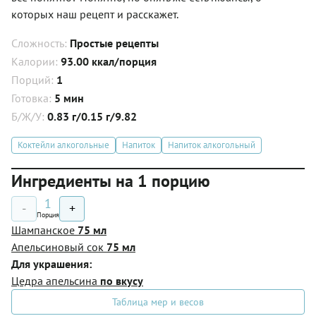
которых наш рецепт и расскажет.
Сложность:
Простые рецепты
Калории:
93.00 ккал/порция
Порций:
1
Готовка:
5 мин
Б/Ж/У:
0.83 г/0.15 г/9.82
Коктейли алкогольные
Напиток
Напиток алкогольный
Ингредиенты на 1 порцию
1
-
+
Порция
Шампанское
75 мл
Апельсиновый сок
75 мл
Для украшения:
Цедра апельсина
по вкусу
Таблица мер и весов