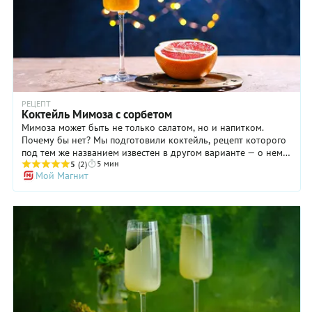
представить вам другую, очень яркую версию коктейля из
шампанского с мороженым и малиновым пюре — ту, что
произведет настоящий фурор на новогодней вечеринке и
не только. Не разбрызгайте свое шампанское!
РЕЦЕПТ
Коктейль Мимоза с сорбетом
Мимоза может быть не только салатом, но и напитком.
Почему бы нет? Мы подготовили коктейль, рецепт которого
под тем же названием известен в другом варианте — о нем
5 мин
вы найдете информацию ниже в рецепте. Все, что вам
5
(2)
Мой Магнит
потребуется для его приготовления — сорбет, итальянское
проссеко и розовый (можно — красный) грейпфрут для
подачи. Добавили шарик мороженого в бокал, залили
игристым — коктейль Мимоза с сорбетом готов. Иногда в
этот слабоалкогольный коктейль добавляют еще
апельсиновый ликер. Мы же предлагаем взять буквально по
несколько капель лимонной водки на каждую порцию. Но
это совершенно необязательно и только на ваше
усмотрение. Мимоза с проссеко отлично подойдет в
качестве приветственного аперитива перед праздничным
ужином.