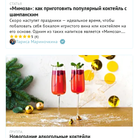
СТАТЬЯ
«Мимоза»: как приготовить популярный коктейль с
шампанским
Скоро наступят праздники — идеальное время, чтобы
побаловать себя бокалом игристого вина или коктейлем на
его основе. Одним из таких напитков является «Мимоза».
Советуем научиться готовить его до того, как прозвучит бой
5
(4)
Лариса Мариночкина
курантов.
ГРУППА
Новогодние алкогольные коктейли