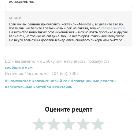
охлажденными.
КСТАТИ
Если уж вы решили приготовить коктейль «Мимоза», то делайте это по
правилам: не берите апельсиновый сок из пакета, только
свежевыжатый
.
На игристое вино таких ограничений нет – можно взять просекко и другие
варианты, но только не сладкие. Лучше всего брют. Максимум полусухое.
По вкусу возможны добавки в виде апельсинового ликера или биттера.
Если вы заметили ошибку или неточность, пожалуйста,
сообщите нам
.
Источник: "Гастрономъ"
, #04 (63), 2007
#шампанское
#апельсиновый сок
#праздничные рецепты
#алкогольные коктейли
#коктейль
Оцените рецепт