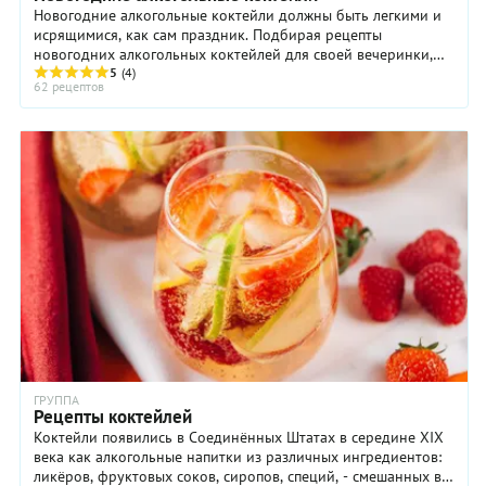
Новогодние алкогольные коктейли должны быть легкими и
исрящимися, как сам праздник. Подбирая рецепты
новогодних алкогольных коктейлей для своей вечеринки,
отдайте предпочтение тем, которые готовятся просто и не
5
(4)
62 рецептов
требуют сложных манипуляций - ведь вы не захотите
провести всю ночь за импровизированной барной стойкой.
Также не забывайте, что новогодняя ночь длинная,
повышайте градус коктейлей постепенно.
ГРУППА
Рецепты коктейлей
Коктейли появились в Соединённых Штатах в середине XIX
века как алкогольные напитки из различных ингредиентов:
ликёров, фруктовых соков, сиропов, специй, - смешанных в