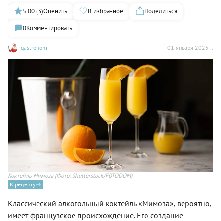
5.00 (3)
Оценить
В избранное
Поделиться
0
Комментировать
gastronom
01 января 2025 г.
Коктейль Мимоза
(Фото: Shutterstock/FOTODOM)
К рецепту
Классический алкогольный коктейль «Мимоза», вероятно,
имеет французское происхождение. Его создание