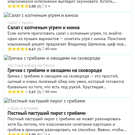
классическом исполнении выглядит скучновато. Кстати,
1 ч
раньше мы тоже думали, что с этим ничего не сделать. Но
5.00
(3)
потом нашли вот такой рецепт, проверили его на практике и
влюбились в блюдо с первой пробы. За основу взят
традиционный рецепт вязкой каши, который дополнен
САЛАТ С МАНГО
Салат с копченым угрем и киноа
знаменитым итальянским десертом. Главное — правильно
Если хотите приготовить салат с копченым угрем, то знайте:
приготовить саму гречку: варить крупу в воде совсем недолго,
один из лучших вариантов — сочетать угря с киноа. Поистине
чтобы потом она пропиталась молоком, и ее вкус стал более
изысканный рецепт предлагает Владимир Щепилов, шеф-повар
деликатным.
40 мин
ресторана Godji. Киноа поджаривается на кунжутном масле до
4.67
(3)
легкого хруста, приправляется свежей зеленью базилика и
кинзы. Сладкое спелое манго и ленточки черешкового
сельдерея придают салату свежести и оттеняют глубокий вкус
ПОСТНЫЕ БЛЮДА ИЗ ГРЕЧКИ
Гречка с грибами и овощами на сковороде
копченого угря, который в рекомендациях не нуждается.
Гречка с грибами и овощами на сковороде — это простой,
Завершением этого «карнавального» в лучшем смысле слова
сытный и очень полезный обед или ужин, который готовится
салата становится тамариндовый соус. Многим это может
буквально из того, что есть под рукой. Хрустящая
показаться слегка чересчур, но для ресторанной подачи —
40 мин
белокочанная капуста, сладкий болгарский перец, сочные
3.67
(3)
просто идеально. Как упростить задачу — читайте в
шампиньоны и рассыпчатая гречка — кто бы мог подумать, но
примечании к рецепту.
этот набор дает идеальный баланс вкусов и текстур. Минимум
масла, максимум овощей — блюдо получается легким, но при
БЛЮДА В ДУХОВКЕ
Постный пастуший пирог с грибами
этом очень питательным. Идеально для поста, вегетарианского
Постный пастуший пирог с грибами не может разочаровать
рациона или просто когда хочется выйти из-за стола сытым, с
хотя бы потому, что классическое сочетание картошки и
ощущением легкости, а не тяжести.
грибов в принципе разочаровать не способно. Важно, чтобы
1 ч
5.00
(5)