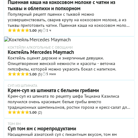
Пшенная каша на кокосовом молоке с чатни из
тыквы и облепихи и попкорном
Популярный рецепт пшенки с тыквой можно
усовершенствовать, сварив крупу на кокосовом молоке, а из
тыквы приготовить чатни. Пшенная каша на кокосовом молоке
1 ч
с чатни из тыквы и облепихи и попкорном - еще один вариант
5.00
(4)
оригинального завтрака для тех, кто постится.
КОКТЕЙЛИ АЛКОГОЛЬНЫЕ С ОВОЩАМИ
Коктейль Mercedes Maymach
Коктейль оценят дерзкие и энергичные девушки.
Олицетворение женской нежности и красоты - веточка
гипсофилы, которой можно украсить бокал с напитком.
5 мин
5.00
(5)
СУП ИЗ ШПИНАТА
Крем-суп из шпината с белыми грибами
Крем-суп из шпината по рецепту шефа Тициана Казилиса
получился очень красивым: белые грибы вместо
традиционных шампиньонов, ростки гороха и кресс-салат для
украшения. На такой суп можно смело приглашать любимого
5.00
(2)
человека и делать ему предложение.
ТОМ ЯМ
Суп том ям с морепродуктами
Насыщенный азиатский суп с пикантным вкусом, том ям