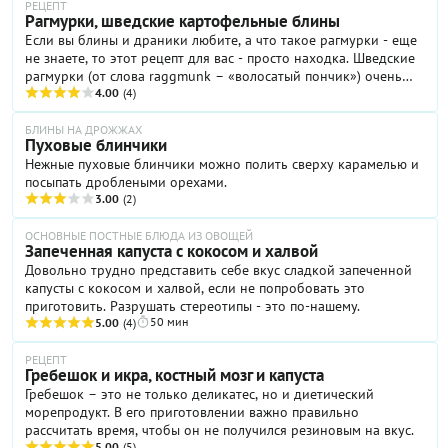
РЕЦЕПТ
Рагмурки, шведские картофельные блины
Если вы блины и драники любите, а что такое рагмурки - еще
не знаете, то этот рецепт для вас - просто находка. Шведские
рагмурки (от слова raggmunk – «волосатый пончик») очень
похожи на белорусские драники или украинские деруны. Тем
4.00
(4)
не менее, это ни то и ни другое, а именно блины. По крайней
мере, так считают сами шведы. Упитанные картофельные
БЛИНЫ НА ДРОЖЖАХ
Пуховые блинчики
блинчики - блюдо весьма сытное, за что его и любят на
Нежные пуховые блинчики можно полить сверху карамелью и
родине. Кроме того, рагмурки, в отличие от тех же драников и
посыпать дроблеными орехами.
дерунов, подаются не со сметаной, а с беконом. А если уж без
3.00
(2)
соуса совсем никак, выбирайте какой-нибудь кисло-сладкий,
например, брусничный.
ОСНОВНЫЕ ПОСТНЫЕ БЛЮДА ИЗ ОВОЩЕЙ
Запеченная капуста с кокосом и халвой
Довольно трудно представить себе вкус сладкой запеченной
капусты с кокосом и халвой, если не попробовать это
приготовить. Разрушать стереотипы - это по-нашему.
50 мин
5.00
(4)
РЕЦЕПТ
Гребешок и икра, костный мозг и капуста
Гребешок – это не только деликатес, но и диетический
морепродукт. В его приготовлении важно правильно
рассчитать время, чтобы он не получился резиновым на вкус.
5.00
(5)