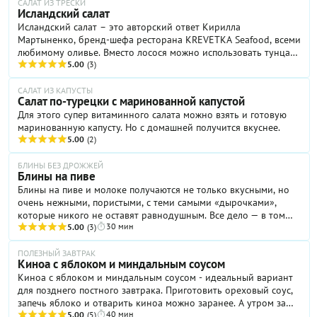
САЛАТ ИЗ ТРЕСКИ
Исландский салат
Исландский салат – это авторский ответ Кирилла
Мартыненко, бренд-шефа ресторана KREVETKA Seafood, всеми
любимому оливье. Вместо лосося можно использовать тунца
или креветки.
5.00
(3)
САЛАТ ИЗ КАПУСТЫ
Салат по-турецки с маринованной капустой
Для этого супер витаминного салата можно взять и готовую
маринованную капусту. Но с домашней получится вкуснее.
5.00
(2)
БЛИНЫ БЕЗ ДРОЖЖЕЙ
Блины на пиве
Блины на пиве и молоке получаются не только вкусными, но
очень нежными, пористыми, с теми самыми «дырочками»,
которые никого не оставят равнодушным. Все дело — в том
30 мин
самом пенном напитке, который обычно употребляют в
5.00
(3)
чистом виде. Так вот, мы предлагаем сломать систему и
приготовить с пивом блины по нашему простому рецепту.
ПОЛЕЗНЫЙ ЗАВТРАК
Киноа с яблоком и миндальным соусом
Обратите внимание, что в тесте содержится совсем мало
Киноа с яблоком и миндальным соусом - идеальный вариант
сахара, и это совершенно нормально. Да и подавать блины на
для позднего постного завтрака. Приготовить ореховый соус,
пиве не стоит с вареньем или сгущенкой: лучшее дополнение
запечь яблоко и отварить киноа можно заранее. А утром за
к ним — творожный сыр, слабосоленая рыбка или даже соус
40 мин
минуты собрать завтрак из готовых "кирпичиков".
5.00
(5)