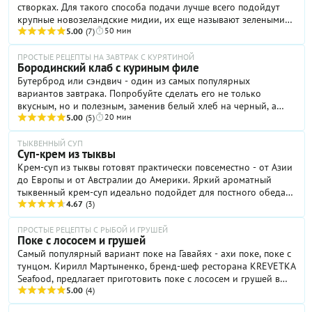
створках. Для такого способа подачи лучше всего подойдут
крупные новозеландские мидии, их еще называют зелеными
50 мин
или мидиями киви. Обычно они продаются варено-
5.00
(7)
мороженными, в упаковках по килограмму, на одной створке
– специально для запекания. Все, что нужно, – побольше
ПРОСТЫЕ РЕЦЕПТЫ НА ЗАВТРАК С КУРЯТИНОЙ
Бородинский клаб с куриным филе
сливочного масла, чеснок, зелень, пармезан и, конечно,
Бутерброд или сэндвич - один из самых популярных
панировочные сухари. Но не простые, а японские, панко. Вы
вариантов завтрака. Попробуйте сделать его не только
сами можете приготовить такие из подсушенного хлеба –
вкусным, но и полезным, заменив белый хлеб на черный, а
срежьте корки с ломтиков батона, поломайте хлеб на кусочки
20 мин
колбасу- на куриное филе.
5.00
(5)
и измельчите в блендере в крошку. Можно хранить крошку в
морозилке в пластиковой баночке или в пакете – и у вас
ТЫКВЕННЫЙ СУП
всегда будут прекрасные панировочные сухари в запасе.
Суп-крем из тыквы
Крем-суп из тыквы готовят практически повсеместно - от Азии
до Европы и от Австралии до Америки. Яркий ароматный
тыквенный крем-суп идеально подойдет для постного обеда
или ужина. Если вы не поститесь и не являетесь строгим
4.67
(3)
вегетарианцем, в крем-суп можно добавить немного сливок.
ПРОСТЫЕ РЕЦЕПТЫ С РЫБОЙ И ГРУШЕЙ
Поке с лососем и грушей
Самый популярный вариант поке на Гавайях - ахи поке, поке с
тунцом. Кирилл Мартыненко, бренд-шеф ресторана KREVETKA
Seafood, предлагает приготовить поке с лососем и грушей в
нестандартной подаче.
5.00
(4)