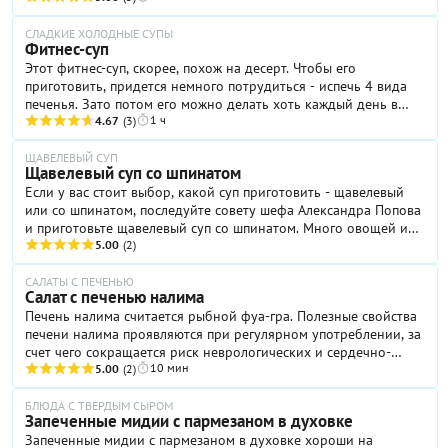
тартар.
СЛАДКИЕ ХОЛОДНЫЕ СУПЫ
Фитнес-суп
Этот фитнес-суп, скорее, похож на десерт. Чтобы его
приготовить, придется немного потрудиться - испечь 4 вида
печенья. Зато потом его можно делать хоть каждый день в
1 ч
течение целой недели.
4.67
(3)
ЩАВЕЛЕВЫЙ СУП
Щавелевый суп со шпинатом
Если у вас стоит выбор, какой суп приготовить - щавелевый
или со шпинатом, последуйте совету шефа Александра Попова
и приготовьте щавелевый суп со шпинатом. Много овощей и
зелени - это очень по-весенему.
5.00
(2)
САЛАТЫ С ПЕЧЕНЬЮ
Салат с печенью налима
Печень налима считается рыбной фуа-гра. Полезные свойства
печени налима проявляются при регулярном употреблении, за
счет чего сокращается риск неврологических и сердечно-
10 мин
сосудистых заболеваний, образования, повышается иммунитет,
5.00
(2)
усиливаются интеллектуальные способности, а также
улучшаются зрение, состояние кожи и зубов. Почему этот
БЛЮДА С ТВЕРДЫМ СЫРОМ
Запеченные мидии с пармезаном в духовке
салат? Потому что он легкий, весенний, полезный, а также
Запеченные мидии с пармезаном в духовке хороши на
помогает зарядиться витаминами после холодной зимы.