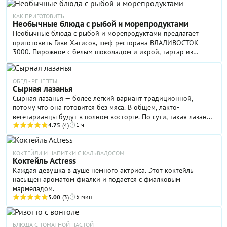
простые: яйца, сметана, сыр и мука. И даже если вы просто
соедините их, не углубляясь в технологию приготовления
КАК ПРИГОТОВИТЬ
Необычные блюда с рыбой и морепродуктами
ленивых хачапури, результат вас точно не разочарует. Между
Необычные блюда с рыбой и морепродуктами предлагает
прочим, они отлично подходят для завтрака в будни: такое
приготовить Гиви Хатисов, шеф ресторана ВЛАДИВОСТОК
блюдо точно способно сделать утро добрым.
3000. Пирожное с белым шоколадом и икрой, тартар из
гребшка и папайи, пельмени с моллюсками, салат Мимоза с
палтусом и ризотто с крабом и кальмаром станут украшением
праздничного стола.
ОБЕД - РЕЦЕПТЫ
Сырная лазанья
Сырная лазанья — более легкий вариант традиционной,
потому что она готовится без мяса. В общем, лакто-
вегетарианцы будут в полном восторге. По сути, такая лазанья
1 ч
напоминает грузинскую ачму, только в нашем случае
4.75
(4)
технология приготовления все-таки итальянская. Согласно
рецепту, которым с нами поделился шеф-повар ресторана
«Сыроварня» Алексей Медведев, в состав блюда входят
КОКТЕЙЛИ И НАПИТКИ С КАЛЬВАДОСОМ
Коктейль Actress
обычные листы пасты и классический белый соус бешамель. А
Каждая девушка в душе немного актриса. Этот коктейль
вот сыр маэстро предлагает взять грузинский — молодой
насыщен ароматом фиалки и подается с фиалковым
рассольный сулугуни. Благодаря ему вкус лазаньи получится
мармеладом.
необыкновенно нежным и по-настоящему домашним.
5 мин
5.00
(3)
БЛЮДА С ТОМАТНОЙ ПАСТОЙ