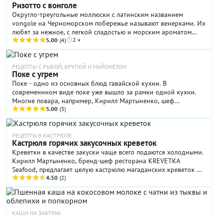
Ризотто с вонголе
Округло-треугольные моллюски с латинским названием
vongole на Черноморском побережье называют венерками. Их
любят за нежное, с легкой сладостью и морским ароматом
2 ч
мясо. Но во время приготовления вонголе очень важно не
5.00
(4)
передержать на огне, иначе они станут жесткими и
невкусными.
РЕЦЕПТЫ С РЫБОЙ, КРУПОЙ И МАЙОНЕЗОМ
Поке с угрем
Поке - одно из основных блюд гавайской кухни. В
современнном виде поке уже вышло за рамки одной кухни.
Многие повара, например, Кирилл Мартыненко, шеф
ресторана KREVETKA Seafood, готовят поке в азиатском стиле.
5.00
(3)
Неизменными в этом блюде остаются рис, овощи, рыба (как
правило, сырая) или морепродукты. Поке с угрем можно
подать и как горячую закуску, и как основное блюдо.
РЕЦЕПТЫ В КАСТРЮЛЕ
Кастрюля горячих закусочных креветок
Креветки в качестве закуски чаще всего подаются холодными.
Кирилл Мартыненко, бренд-шеф ресторана KREVETKA
Seafood, предлагает целую кастрюлю магаданских креветок –
в горячем виде. К креветкам шеф рекомендует подать
4.50
(2)
обжаренный багет.
КАШИ НА ЗАВТРАК