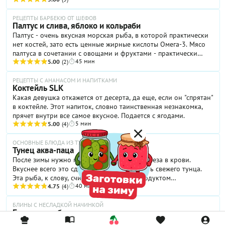
РЕЦЕПТЫ БАРБЕКЮ ОТ ШЕФОВ
Палтус и слива, яблоко и кольраби
Палтус - очень вкусная морская рыба, в которой практически
нет костей, зато есть ценные жирные кислоты Омега-3. Мясо
палтуса в сочетании с овощами и фруктами - практически
45 мин
диетическое блюдо, особенно, если его запечь или отварить.
5.00
(2)
РЕЦЕПТЫ С АНАНАСОМ И НАПИТКАМИ
Коктейль SLK
Какая девушка откажется от десерта, да еще, если он "спрятан"
в коктейле. Этот напиток, словно таинственная незнакомка,
прячет внутри все самое вкусное. Подается с ягодами.
5 мин
5.00
(4)
ОСНОВНЫЕ БЛЮДА ИЗ ТУНЦА
Тунец аква-паца
После зимы нужно поднять содержание железа в крови.
Вкуснее всего это сделать, если приготовить свежего тунца.
Эта рыба, к слову, считается основным продуктом
40 мин
американской рыбной диеты.
4.75
(4)
БЛИНЫ С НЕСЛАДКОЙ НАЧИНКОЙ
Блины с крабом и креветками
Фаршировать блины можно чем душа пожелает. Но иногда