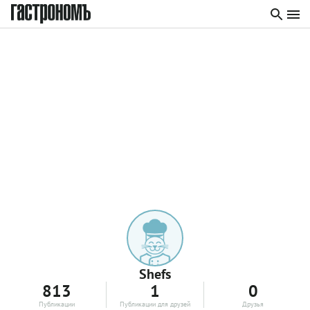
Shefs
813
1
0
Публикации
Публикации для друзей
Друзья