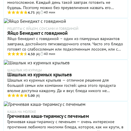
многосложное. Каждый день такой завтрак готовить не
будешь. Поэтому можно без преувеличения назвать его
40 мин
праздничным. Ведь праздник начинается с утра. Только
4.75
(4)
представьте, как приятно в день рождения получить подарок
уже на завтрак! Определенно стоит запланировать это для
любимого человека. Эффектный результат и красивая подача
РЕЦЕПТЫ С ЯЙЦОМ, СОУСАМИ И ГОВЯДИНОЙ
Яйцо Бенедикт с говядиной
точно произведут впечатление и расскажут второй половинке
Яйцо бенедикт с говядиной – один из гламурных вариантов
о вашей любви. Для усиления эффекта автор рецепта Алексей
завтрака, достойного пятизвездочного отеля. Часто это блюдо
Гордила, шеф-повар ресторана «Гранд Европейский Экспресс»,
готовят со слабосоленым или подкопченным лососем, или с
рекомендует к яйцу бенедикт с лососем добавить бокал
40 мин
беконом. Дмитрий Шуршаков, шеф-поваром ресторана
4.50
(4)
шампанского.
Cookers Gourmet Café, предлагает поджарить для яиц бенедикт
говяжий стейк, а декорировать блюдо красным луком,
маринованным с брусникой. Неизменным в этом блюде
ШАШЛЫК ИЗ КУРИЦЫ
Шашлык из куриных крыльев
остается яйцо-пашот и бессмертный голландский соус. Жаль,
Шашлык из куриных крыльев — отличное решение для
что решиться на приготовление такого изысканного завтрака
большой семьи или компании гостей: цена этого продукта
можно только в воскресенье, и то не в каждое.
вполне доступна каждому. Да и вкус блюда никого не
разочарует! Как показывает практика, жареные куриные
5.00
(4)
крылышки «разлетаются» за считанные минуты, что не может
не радовать гостеприимных хозяев. Правда, этот момент
следует учитывать и иметь лишний килограмм «сырья» про
КАША НА МОЛОКЕ
Гречневая каша-тирамису с печеньем
запас. Что особенно приятно, шашлык из куриных крыльев
Гречневая каша-тирамису с печеньем — очень интересное
можно готовить и дома, на сковороде-гриль, и на свежем
прочтение любимого многими блюда, которое, как ни крути, в
воздухе, на мангале.