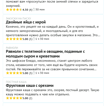
поможет вам «проснуться» после зимней спячки и зарядиться
энергией.
30 мин
4.50
(4)
ЗАКУСКИ НА ПАСХУ
Двойные яйца с икрой
Конечно, это рецепт не на каждый день. Он и кропотливый, и
немного замороченный, и многодельный, и для его
приготовления нужно делать особые закупки в магазине. Это
1 ч 30 мин
настоящий шефский рецепт. Но! на самом деле, его можно
5.00
(5)
приготовить и дома, если постараться и иметь желание
приятно удивить своих близких и друзей.
РАВИОЛИ
Равиоли с телятиной и овощами, поданные с
молодым сыром и креветками
Это шефское блюдо, несомненно, станет центром любого
стола, независимо от того, чем ещё вы будете кормить своих
гостей. Не переживайте за не совсем привычное сочетание
1 ч 30 мин
«мясо и креветки». Поддерживаемое нежным тестом, сыром и
5.00
(3)
оливковым маслом оно гармонично и свежо.
ПОСТНАЯ КАША
Фруктовая каша с орехами
Фруктовая каша с орехами это, скорее, постный десерт. Такую
кашу можно подавать к чаю или отдельно.
5.00
(2)