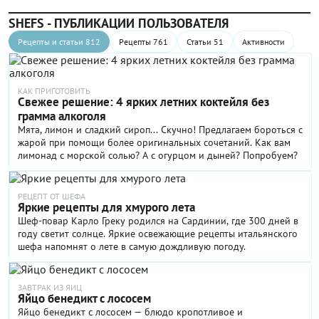
SHEFS - ПУБЛИКАЦИИ ПОЛЬЗОВАТЕЛЯ
Рецепты и статьи 812
Рецепты 761
Статьи 51
Активности
КАК ПРИГОТОВИТЬ
Свежее решение: 4 ярких летних коктейля без
грамма алкоголя
Мята, лимон и сладкий сироп... Скучно! Предлагаем бороться с
жарой при помощи более оригинальных сочетаний. Как вам
лимонад с морской солью? А с огурцом и дыней? Попробуем?
РЕЦЕПТ ОТ ШЕФА
Яркие рецепты для хмурого лета
Шеф-повар Карло Греку родился на Сардинии, где 300 дней в
году светит солнце. Яркие освежающие рецепты итальянского
шефа напомнят о лете в самую дождливую погоду.
ЗАВТРАК ИЗ ЯИЦ
Яйцо бенедикт с лососем
Яйцо бенедикт с лососем — блюдо кропотливое и