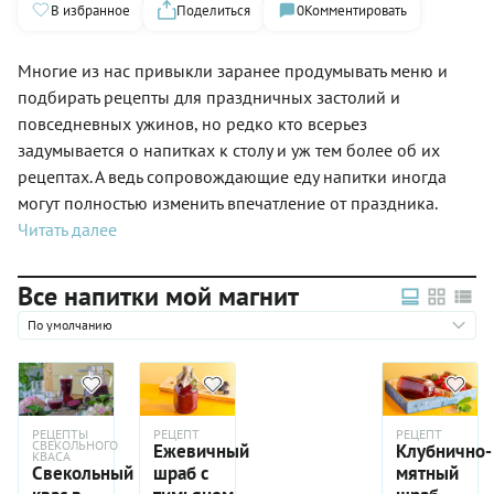
В избранное
Поделиться
0
Комментировать
Многие из нас привыкли заранее продумывать меню и
подбирать рецепты для праздничных застолий и
повседневных ужинов, но редко кто всерьез
задумывается о напитках к столу и уж тем более об их
рецептах. А ведь сопровождающие еду напитки иногда
могут полностью изменить впечатление от праздника.
Читать далее
Все напитки мой магнит
По умолчанию
РЕЦЕПТЫ
РЕЦЕПТ
РЕЦЕПТ
СВЕКОЛЬНОГО
Ежевичный
Клубнично-
КВАСА
Свекольный
шраб с
мятный