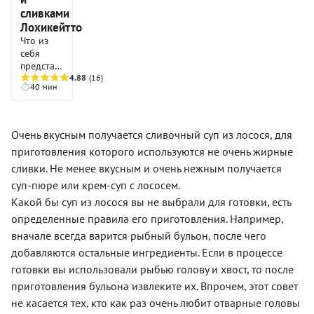
блюдо
были все
любит
отнимает
повсеместно
вариант
сливками
свежий
приобрело
ингредиенты.
традиционную
совсем
в США и
приживется
суп-пюре
более
Лохикейтто
уху. Суп
немного
Канаде, в
в вашем
из
изысканные
из
Что из
времени.
различных
семейном
кабачков,
ноты, а
лосося,
себя
вариациях:
меню.
готовится
значит,
заправленный
представляет
со
легко и
подобное
жирными
финский
4.88
(16)
сливками
40 мин
быстро.
отклонение
сливками
суп с
и без, с
от
и
лососем
томатами,
канонических
загущенный
и
кукурузой,
правил
мукой
сливками
Очень вкусным получается сливочный суп из лосося, для
черным
вполне
очень
«Лохикейтто»?
ромом,
приготовления которого используются не очень жирные
оправдано.
популярен
По сути
фасолью
Убедитесь
у
это та же
сливки. Не менее вкусным и очень нежным получается
и даже
в этом
финнов.
уха,
суп-пюре или крем-суп с лососем.
капустой.
сами!
Они
только
Где-то
Какой бы суп из лосося вы не выбрали для готовки, есть
варят
более
суп варят
«Лохикейтто»
презентабельная
определенные правила его приготовления. Например,
со свежей
только из
и
вначале всегда варится рыбный бульон, после чего
пикшей, а
красной
быстрая в
где-то с
добавляются остальные ингредиенты. Если в процессе
рыбы
приготовлении.
копченым
(семги,
Хотя по
готовки вы использовали рыбью голову и хвост, то после
лососем,
форели,
поводу
приготовления бульона извлеките их. Впрочем, этот совет
где-то
горбуши,
первой
добавляют
не касается тех, кто как раз очень любит отварные головы
лосося).
характеристики
говядину