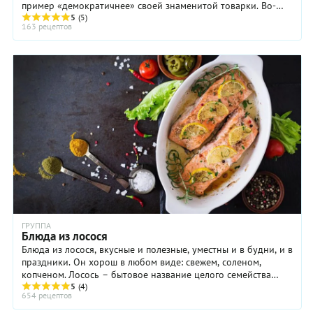
горбуши.
пример «демократичнее» своей знаменитой товарки. Во-
всех
первых, для приготовления рыбного ...
5
(5)
буквально
163 рецептов
с первой
ложки.
ГРУППА
Блюда из лосося
Блюда из лосося, вкусные и полезные, уместны и в будни, и в
праздники. Он хорош в любом виде: свежем, соленом,
копченом. Лосось – бытовое название целого семейства
рыб, объединяющее шесть родов, но ...
5
(4)
654 рецептов