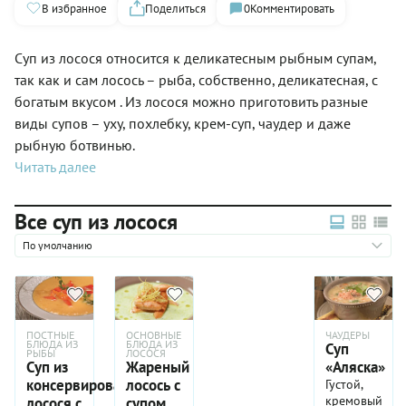
В избранное
Поделиться
0
Комментировать
Суп из лосося относится к деликатесным рыбным супам,
так как и сам лосось – рыба, собственно, деликатесная, с
богатым вкусом . Из лосося можно приготовить разные
виды супов – уху, похлебку, крем-суп, чаудер и даже
рыбную ботвинью.
Читать далее
Все суп из лосося
По умолчанию
ПОСТНЫЕ
ОСНОВНЫЕ
ЧАУДЕРЫ
БЛЮДА ИЗ
БЛЮДА ИЗ
Суп
РЫБЫ
ЛОСОСЯ
Суп из
Жареный
«Аляска»
консервированного
лосось с
Густой,
кремовый,
лосося с
супом