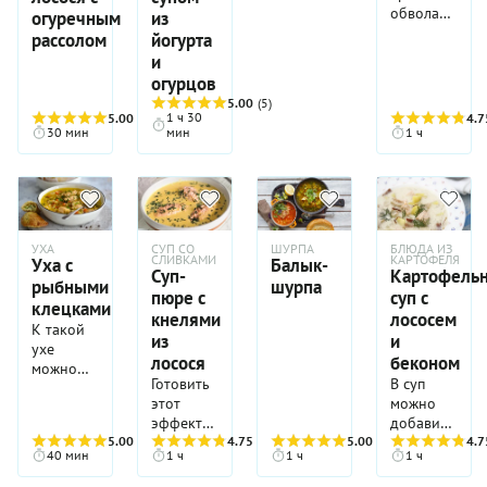
обволакиваю
огуречным
из
с
рассолом
йогурта
кусочками
и
сочного
огурцов
лосося и
5.00
(5)
ломтиками
1 ч 30
5.00
(4)
4.7
копченого
30 мин
мин
1 ч
бекона,
суп
«Аляска»
хорошо
согревает,
обеспечивая
УХА
СУП СО
ШУРПА
БЛЮДА ИЗ
СЛИВКАМИ
КАРТОФЕЛЯ
Уха с
Балык-
надолго
Суп-
Картофель
рыбными
шурпа
приятное
пюре с
суп с
клецками
ощущение
кнелями
лососем
сытости.
К такой
из
и
Этот суп
ухе
лосося
беконом
—
можно
Готовить
В суп
настоящее
испечь
этот
можно
кулинарное
очень
эффектный
добавить
путешествие
быстрые
5.00
(4)
суп,
4.75
(4)
5.00
(4)
кусочки
4.7
от
пирожки
40 мин
1 ч
1 ч
1 ч
просто
копченого
рыбацких
из
созданный
лосося,
хижин у
готового