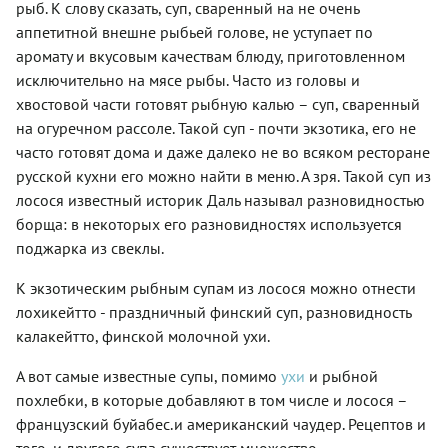
Этот
можно и
рыб. К слову сказать, суп, сваренный на не очень
или
сливочный
поспорить:
аппетитной внешне рыбьей голове, не уступает по
курицу. В
рыбный
это для
каждом
аромату и вкусовым качествам блюду, приготовленном
суп с
нас
регионе у
картошкой,
лосось —
исключительно на мясе рыбы. Часто из головы и
чаудера
морковью
рыба из
хвостовой части готовят рыбную калью – суп, сваренный
свои
и луком
разряда
особенности.
на огуречном рассоле. Такой суп - почти экзотика, его не
считается
праздничных,
Поэтому
вариантом
а вот
часто готовят дома и даже далеко не во всяком ресторане
говорить
праздничного
финны,
русской кухни его можно найти в меню. А зря. Такой суп из
о
меню.
по
классическом
лосося известный историк Даль называл разновидностью
Обычно
понятным,
рецепте
его
«морским»
борща: в некоторых его разновидностях используется
не
готовят в
причинам,
поджарка из свеклы.
приходится.
чугунной
относятся
Но
посуде,
к ней
повсюду
К экзотическим рыбным супам из лосося можно отнести
но
довольно
чаудер
лохикейтто - праздничный финский суп, разновидность
подойдет
спокойно
считается
и
и едят
калакейтто, финской молочной ухи.
комфортной
жаропрочная
часто.
едой,
кастрюля
Суп
А вот самые известные супы, помимо
ухи
и рыбной
вызывающей
с толстым
«Лохикейтто»
чувство
похлебки, в которые добавляют в том числе и лосося –
дном. В
хорош
спокойствия,
нашем
тем, что
французский буйабес.и американский чаудер. Рецептов и
тепла и
рецепте
готовится