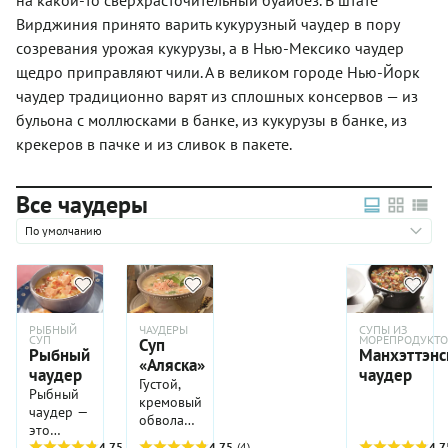
на какой-то сверхрасточительный буайбез. В штате
Вирджиния принято варить кукурузный чаудер в пору
созревания урожая кукурузы, а в Нью-Мексико чаудер
щедро приправляют чили. А в великом городе Нью-Йорк
чаудер традиционно варят из сплошных консервов — из
бульона с моллюсками в банке, из кукурузы в банке, из
крекеров в пачке и из сливок в пакете.
Все чаудеры
По умолчанию
РЫБНЫЙ
ЧАУДЕРЫ
СУПЫ ИЗ
СУП
МОРЕПРОДУКТО
Суп
Рыбный
Манхэттэнс
«Аляска»
чаудер
чаудер
Густой,
Рыбный
кремовый,
чаудер —
обволакивающий,
это
с
4.75
(4)
4.75
(4)
4.7