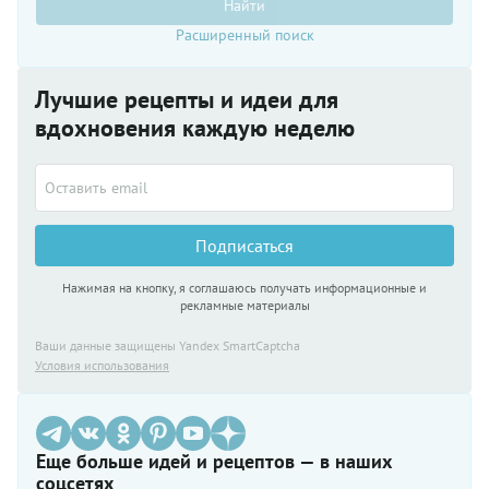
Найти
густой,
Расширенный поиск
сытный и
ароматный
чаудер
Лучшие рецепты и идеи для
по
нашему
вдохновения каждую неделю
рецепту.
Из
лососевых
вы
можете
взять
Подписаться
любую
рыбу —
Нажимая на кнопку, я соглашаюсь получать информационные и
от семги
рекламные материалы
до
горбуши.
Ваши данные защищены Yandex SmartCaptcha
Условия использования
Еще больше идей и рецептов — в наших
соцсетях