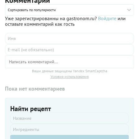
Комментарии
говорить
о
Сортировать по популярности
классическом
Уже зарегистрированны на gastronom.ru?
Войдите
или
рецепте
оставьте комментарий как гость
не
приходится.
Но
повсюду
чаудер
считается
комфортной
едой,
вызывающей
Ваши данные защищены Yandex SmartCaptcha
чувство
Условия использования
спокойствия,
Пока нет комментариев
тепла и
стабильности.
Нам всем
этого
Найти рецепт
очень не
хватает.
Поэтому
предлагаем
вам
сварить