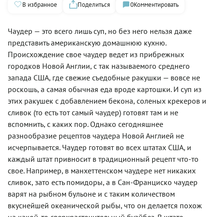
В избранное
Поделиться
0
Комментировать
Чаудер — это всего лишь суп, но без него нельзя даже
представить американскую домашнюю кухню.
Происхождение свое чаудер ведет из прибрежных
городков Новой Англии, с так называемого среднего
запада США, где свежие съедобные ракушки — вовсе не
роскошь, а самая обычная еда вроде картошки. И суп из
этих ракушек с добавлением бекона, соленых крекеров и
сливок (то есть тот самый чаудер) готовят там и не
вспомнить, с каких пор. Однако сегодняшнее
разнообразие рецептов чаудера Новой Англией не
исчерпывается. Чаудер готовят во всех штатах США, и
каждый штат привносит в традиционный рецепт что-то
свое. Например, в манхеттенском чаудере нет никаких
сливок, зато есть помидоры, а в Сан-Франциско чаудер
варят на рыбном бульоне и с таким количеством
вкуснейшей океанической рыбы, что он делается похож