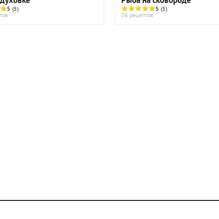
5
(5)
5
(5)
тов
56 рецептов