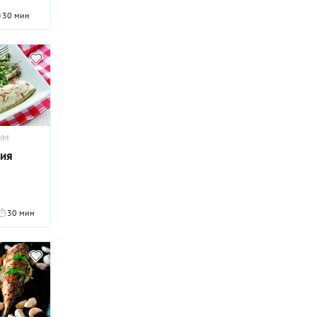
лучшей
30 мин
чается
 блюдо,
ать на
.
ЫМ
ия
30 мин