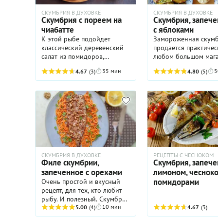
кстати. Ужин получится не
СКУМБРИЯ В ДУХОВКЕ
СКУМБРИЯ В ДУХОВКЕ
только быстрым и вкусным,
Скумбрия с пореем на
Скумбрия, запече
но и очень полезным:
чиабатте
с яблоками
скумбрия послужит
К этой рыбе подойдет
Замороженная скум
источником Омега-3 и
классический деревенский
продается практичес
Омега-6, фосфора, кальция
салат из помидоров,
любом большом мага
и витаминов, в том числе
огурцов и сладкого лука с
Это недорогая и оче
витамина D, кинза –
35 мин
5
4.67
(3)
4.80
(5)
заправкой из ароматного
нежная на вкус рыба
антиоксидантов,
подсолнечного масла.
кроме всего прочего
минеральных веществ и
очень полезная.
витаминов А, С и К, лимон и
чеснок добавят свои
антибактериальные и
противовоспалительные
свойства к тем, которые
соусу отдаст зелень.
Получается не блюдо, а
СКУМБРИЯ В ДУХОВКЕ
РЕЦЕПТЫ С ЧЕСНОКОМ
настоящее лекарство, к
Филе скумбрии,
Скумбрия, запече
тому же диетическое и
запеченное с орехами
лимоном, чесноко
подходящее для людей
помидорами
Очень простой и вкусный
практически любого
рецепт, для тех, кто любит
возраста!
рыбу. И полезный. Скумбрия
10 мин
содержит жирорастворимые
5.00
(4)
4.67
(3)
витамины Д, Д3, А, К, Е, а