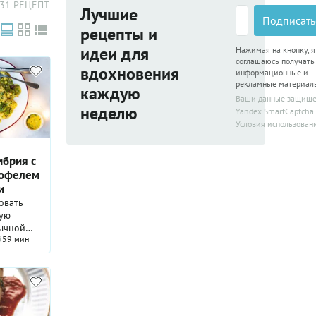
31 РЕЦЕПТ
Лучшие
Подписать
рецепты и
идеи для
Нажимая на кнопку, я
соглашаюсь получать
вдохновения
информационные и
рекламные материал
каждую
Ваши данные защищ
неделю
Yandex SmartCaptcha
Условия использован
мбрия с
тофелем
и
овать
рую
ычной
59 мин