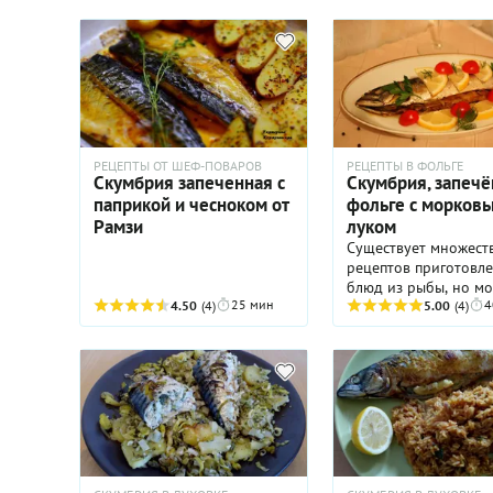
также витамины группы В,
важные для человека
микро- и макроэлементы –
калий, магний, фосфор,
селен и другие.
РЕЦЕПТЫ ОТ ШЕФ-ПОВАРОВ
РЕЦЕПТЫ В ФОЛЬГЕ
Скумбрия запеченная с
Скумбрия, запечё
паприкой и чесноком от
фольге с морковь
Рамзи
луком
Существует множест
рецептов приготовл
блюд из рыбы, но м
25 мин
4
4.50
(4)
самый любимый - эт
5.00
(4)
Скумбрия, запечённа
фольге с морковью и
На мой взгляд полез
вкуснее её рыбки не
Самая ценная её
особенность - налич
рыбе большого коли
белка.