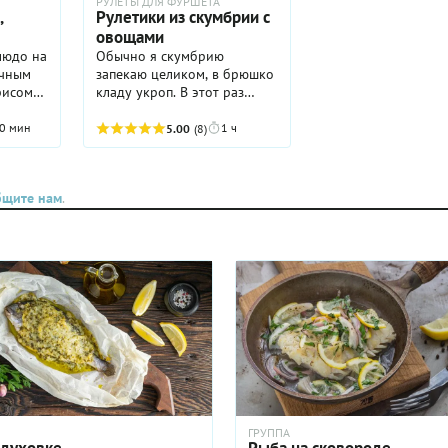
РУЛЕТЫ ДЛЯ ФУРШЕТА
,
Рулетики из скумбрии с
овощами
людо на
Обычно я скумбрию
очным
запекаю целиком, в брюшко
рисом
кладу укроп. В этот раз
и
решила отойти от
карри,
привычного рецепта и
0 мин
1 ч
5.00
(8)
ему
приготовила вот такие
й
рулетики. Результат
расным
превзошел все ожидания!!
бщите нам
.
с
Овощи безупречно
этому
сочетаются с этой рыбкой.
Сочно, смачно и очень
вкусно! Очень рекомендую!
Полезная и диетическая
рыбка уже с гарниром
внутри, никакой жарки!
ГРУППА
 духовке
Рыба на сковороде