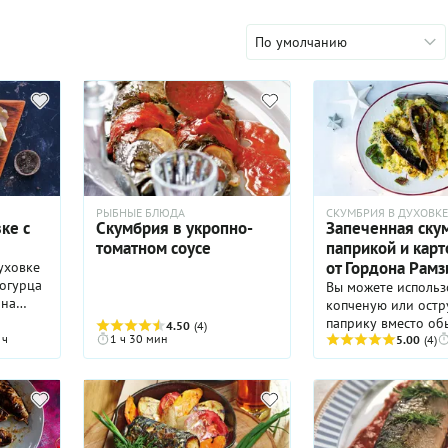
По умолчанию
РЫБНЫЕ БЛЮДА
СКУМБРИЯ В ДУХОВКЕ
ке с
Скумбрия в укропно-
Запеченная ску
томатном соусе
паприкой и кар
от Гордона Рамз
уховке
 огурца
Вы можете использ
 на
копченую или ост
лям
паприку вместо об
4.50
(4)
 ч
1 ч 30 мин
сладкой.
5.00
(4)
и
й.
оус,
аем
чит ее
. А