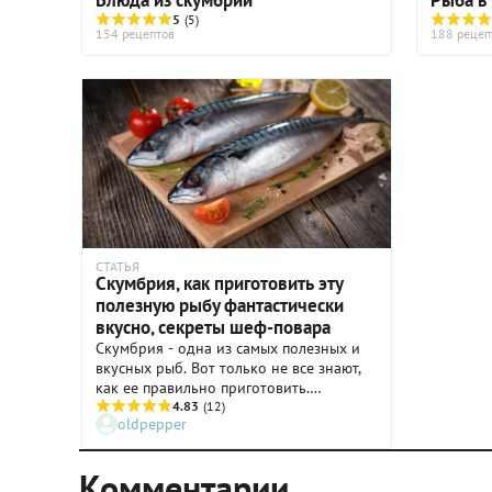
или будни тех, кто постится
5
(5)
на рыбе или просто вообще
154 рецептов
188 рецеп
не ест мяса :)
СТАТЬЯ
Скумбрия, как приготовить эту
полезную рыбу фантастически
вкусно, секреты шеф-повара
Скумбрия - одна из самых полезных и
вкусных рыб. Вот только не все знают,
как ее правильно приготовить.
Исправляем ситуацию - шеф-повар
4.83
(12)
oldpepper
легендарного московского ресторана
«Шинок» Елена Никифорова знает, как
выбрать правильную рыбу и как ее
Комментарии
замариновать, чтобы она по вкусу