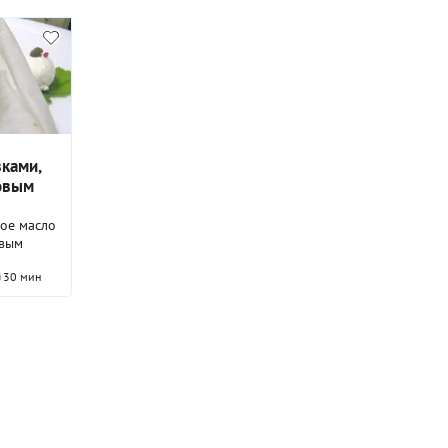
ока,
ми
ками,
овым
ое масло
овым
30 мин
кус и
комендую
а черный!