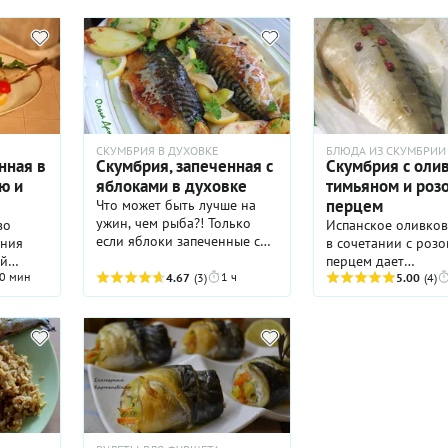
запеченной в духовке с
пару зубчиков чесн
луком, становится
нарезанных тонки
невероятно нежной, рыба
пластинками.
буквально тает во рту,
потому нравится всем, кто
ее пробует.
СКУМБРИЯ В ДУХОВКЕ
БЛЮДА ИЗ СКУМБРИИ
нная в
Скумбрия, запеченная с
Скумбрия с олив
ю и
яблоками в духовке
тимьяном и роз
перцем
Что может быть лучше на
ужин, чем рыба?! Только
во
Испанское оливков
если яблоки запеченные с
ения
в сочетании с роз
рыбой... ну или наоборот!
ой
перцем дает
Очень сочное, ароматное и
0 мин
1 ч
о
4.67
(3)
необыкновенный в
5.00
(4)
вкусное блюдо.
я в
аромат! Очень ре
 луком.
не менять перец н
нее и
ту!
ие в
чества