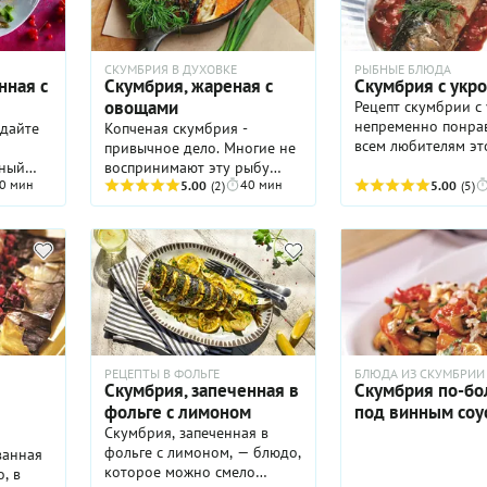
овке
СКУМБРИЯ В ДУХОВКЕ
РЫБНЫЕ БЛЮДА
ха,
нная с
Скумбрия, жареная с
Скумбрия с укр
жарке.
овощами
Рецепт скумбрии с
непременно понра
одайте
Копченая скумбрия -
всем любителям эт
привычное дело. Многие не
по
замечательной ры
нный
воспринимают эту рыбу
 свежих
выбрали для нее
0 мин
40 мин
иначе, а напрасно. Ее надо
5.00
(2)
5.00
(5)
чится
оптимальный спос
жарить, а еще лучше
приготовления — з
готовить на гриле.
ужин
в духовке, благода
которому она иде
пропитывается
собственными сока
получается потряс
нежной. Но и это 
все! Рыба в нашем 
РЕЦЕПТЫ В ФОЛЬГЕ
БЛЮДА ИЗ СКУМБРИИ
дополняется тома
Скумбрия, запеченная в
Скумбрия по-бо
соусом домашнего
фольге с лимоном
под винным соу
«производства»: ег
Скумбрия, запеченная в
приятная кислинка
фольге с лимоном, — блюдо,
ванная
прекрасно сочетает
которое можно смело
, в
жирной мякотью с