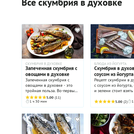
Все скумбрия в духовке
СКУМБРИЯ В ДУХОВКЕ
БЛЮДА ИЗ ЙОГУРТА
Запеченная скумбрия с
Скумбрия в духов
овощами в духовке
соусом из йогурта
Запеченная скумбрия с
Рецепт скумбрии в д
овощами в духовке - это
с соусом из йогурта,
тройная польза. Во-первых,
и зелени стоит взять
запекание в духовке - один
заметку всем цените
5.00
(11)
из самых здоровых
полезных блюд с
1 ч 30 мин
1
5.00
(2)
способов приготовления
изысканным вкусом 
еды. Во-вторых, жирная
ресторанной подаче
скумбрия отвечает за
Легкий йогуртовый с
доставку в наш организм
который мы предлаг
незаменимых Омега-3
сделать к рыбе, смяг
кислот, а овощи - за
природную жирность