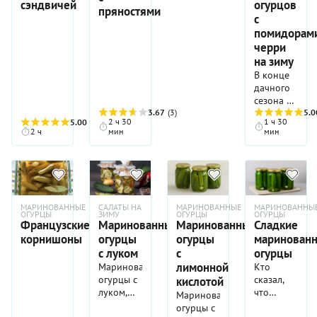
сэндвичей
огурцов
пряностями
с
помидорам
черри
на зиму
В конце
дачного
сезона на
3.67
(3)
грядках
5.0
2 ч 30
1 ч 30
5.00
(3)
часто
2 ч
мин
мин
остаются
маленькие
огурчики,
и
примерно
в это же
МАРИНОВАННЫЕ
САЛАТЫ НА
МАРИНОВАННЫЕ
МАРИНОВАННЫ
ОГУРЦЫ
ЗИМУ
ОГУРЦЫ
ОГУРЦЫ
время
Французские
Маринованные
Маринованные
Сладкие
созревают
корнишоны
огурцы
огурцы
маринован
целые
с луком
с
огурцы
кусты
лимонной
помидоров
Маринованные
Кто
черри.
огурцы с
сказал,
кислотой
Скорее
луком,
что
Маринованные
всего,
сладким
маринованны
огурцы с