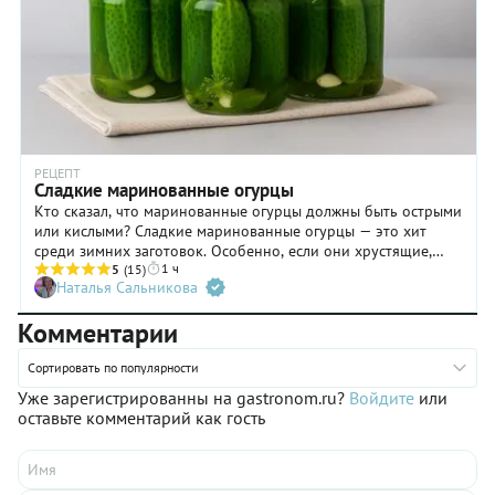
течение
и другие
нескольких
сорта.
дней.
Попробуйте
добавить
ароматный
халапеньо
или
огненный
хабанеро —
РЕЦЕПТ
будет
Сладкие маринованные огурцы
очень
Кто сказал, что маринованные огурцы должны быть острыми
вкусно!
или кислыми? Сладкие маринованные огурцы — это хит
среди зимних заготовок. Особенно, если они хрустящие,
1 ч
ароматные и с лёгкой кисло-сладкой ноткой. Такими банки
5
(15)
Наталья Сальникова
не запасают — их прячут. А если вы таких не пробовали,
срочно сохраняйте этот рецепт. А если огурцы слегка
Комментарии
подвяли — не беда. В первом шаге рассказываем, как
вернуть их к жизни — станут как новенькие.
Сортировать по популярности
Уже зарегистрированны на gastronom.ru?
Войдите
или
оставьте комментарий как гость