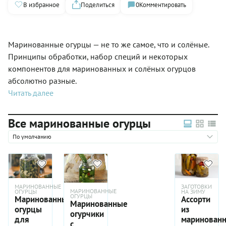
В избранное
Поделиться
0
Комментировать
Маринованные огурцы — не то же самое, что и солёные.
Принципы обработки, набор специй и некоторых
компонентов для маринованных и солёных огурцов
абсолютно разные.
Читать далее
Все маринованные огурцы
По умолчанию
МАРИНОВАННЫЕ
ЗАГОТОВКИ
МАРИНОВАННЫЕ
ОГУРЦЫ
НА ЗИМУ
ОГУРЦЫ
Маринованные
Ассорти
Маринованные
огурцы
из
огурчики
для
маринован
с