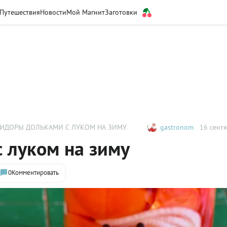
Путешествия
Новости
Мой Магнит
Заготовки
ИДОРЫ ДОЛЬКАМИ С ЛУКОМ НА ЗИМУ
gastronom
16 сентя
 луком на зиму
0
Комментировать