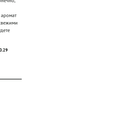
онечно,
 аромат
 свежими
удете
0.29