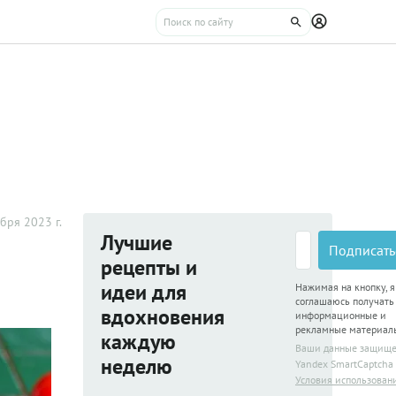
бря 2023 г.
Лучшие
Подписать
рецепты и
идеи для
Нажимая на кнопку, я
соглашаюсь получать
вдохновения
информационные и
рекламные материал
каждую
Ваши данные защищ
неделю
Yandex SmartCaptcha
Условия использован