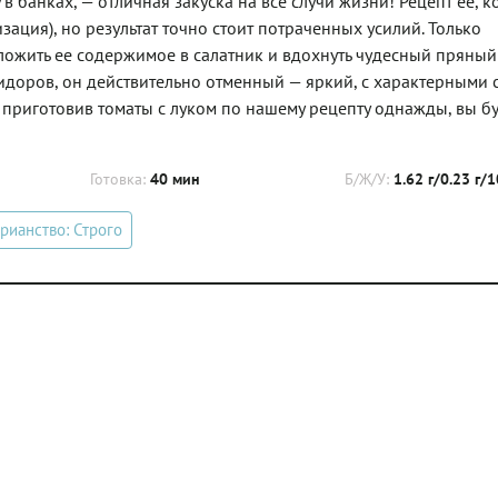
 банках, — отличная закуска на все случи жизни! Рецепт ее, к
ация), но результат точно стоит потраченных усилий. Только
ыложить ее содержимое в салатник и вдохнуть чудесный пряный
идоров, он действительно отменный — яркий, с характерными
, приготовив томаты с луком по нашему рецепту однажды, вы б
Готовка:
40 мин
Б/Ж/У:
1.62 г/0.23 г/1
рианство: Строго