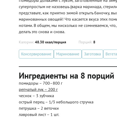
Помидоры дольками с луком, заготовленные на зиму в
суперпростым не назовешь (варка маринада, стерилиз
представьте, как приятно зимой открыть баночку, в
маринованных овощей! Что касается вкуса этих пом
нотами. В общем, мы нисколько не сомневаемся, что
делать это снова и снова.
Калории:
48.30 ккал/порция
Порций:
8
Консервирование
Маринование
Заготовка
Вегета
Ингредиенты на 8 порций
помидоры – 700–800 г
репчатый лук – 200 г
чеснок – 3 зубчика
острый перец – 1/3 небольшого стручка
петрушка – 2 веточки
лавровый лист – 1 шт.