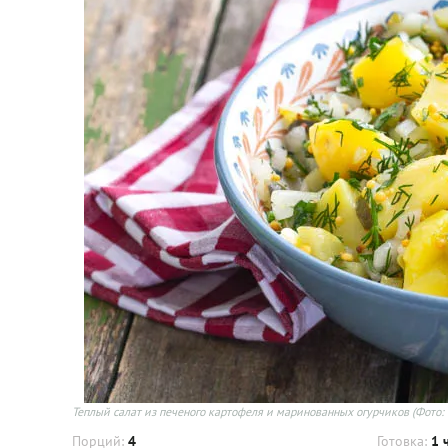
Теплый салат из печеного картофеля и маринованных огурчиков
(Фото:
Порций:
4
Готовка:
1 