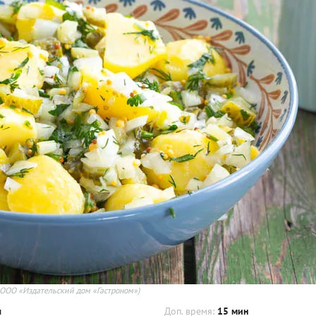
 ООО «Издательский дом «Гастроном»)
ч
Доп. время:
15 мин