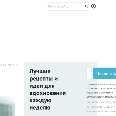
еля 2025 г.
Лучшие
Подписать
рецепты и
идеи для
Нажимая на кнопку, я
соглашаюсь получать
вдохновения
информационные и
рекламные материал
каждую
Ваши данные защищ
неделю
Yandex SmartCaptcha
Условия использован