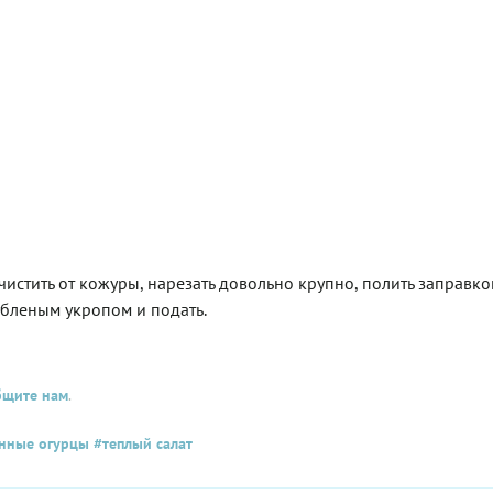
истить от кожуры, нарезать довольно крупно, полить заправко
убленым укропом и подать.
бщите нам
.
нные огурцы
#теплый салат