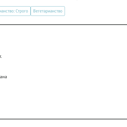
ианство: Строго
Вегетарианство
.
кана