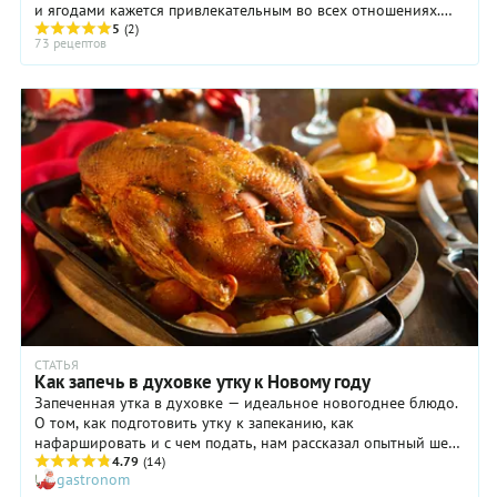
и ягодами кажется привлекательным во всех отношениях.
Получается и вкусно, и красиво, ...
5
(2)
73 рецептов
СТАТЬЯ
Как запечь в духовке утку к Новому году
Запеченная утка в духовке — идеальное новогоднее блюдо.
О том, как подготовить утку к запеканию, как
нафаршировать и с чем подать, нам рассказал опытный шеф-
повар Дмитрий Зотов.
4.79
(14)
gastronom