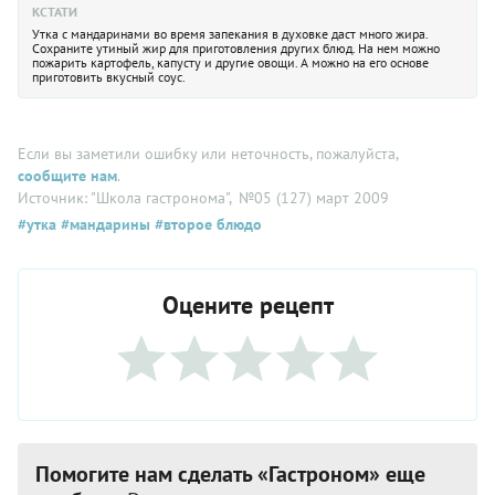
КСТАТИ
Утка с мандаринами во время запекания в духовке даст много жира.
Сохраните утиный жир для приготовления других блюд. На нем можно
пожарить картофель, капусту и другие овощи. А можно на его основе
приготовить вкусный соус.
Если вы заметили ошибку или неточность, пожалуйста,
сообщите нам
.
Источник: "Школа гастронома"
, №05 (127) март 2009
#утка
#мандарины
#второе блюдо
Оцените рецепт
Помогите нам сделать «Гастроном» еще