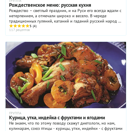
ГРУППА
Рождественское меню: русская кухня
Рождество – светлый праздник, и на Руси его всегда ждали с
нетерпением, а отмечали широко и весело. В череде
традиционных гуляний, катаний и гаданий русский народ не
забывал и о застолье. А как же? ...
5
(4)
117 рецептов
ГРУППА
Курица, утка, индейка с фруктами и ягодами
Не знаем, что по этому поводу скажут диетологи, но нам,
кулинарам, союз птицы - курицы, утки, индейки - с фруктами