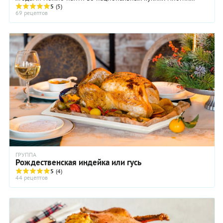
народов мира. Так, в Средней Азии издавна едят ...
5
(5)
69 рецептов
ГРУППА
Рождественская индейка или гусь
5
(4)
44 рецептов