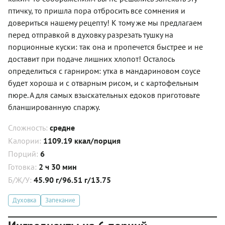
птичку, то пришла пора отбросить все сомнения и
довериться нашему рецепту! К тому же мы предлагаем
перед отправкой в духовку разрезать тушку на
порционные куски: так она и пропечется быстрее и не
доставит при подаче лишних хлопот! Осталось
определиться с гарниром: утка в мандариновом соусе
будет хороша и с отварным рисом, и с картофельным
пюре. А для самых взыскательных едоков приготовьте
бланшированную спаржу.
Сложность:
средне
Калории:
1109.19 ккал/порция
Порций:
6
Готовка:
2 ч 30 мин
Б/Ж/У:
45.90 г/96.51 г/13.75
Духовка
Запекание