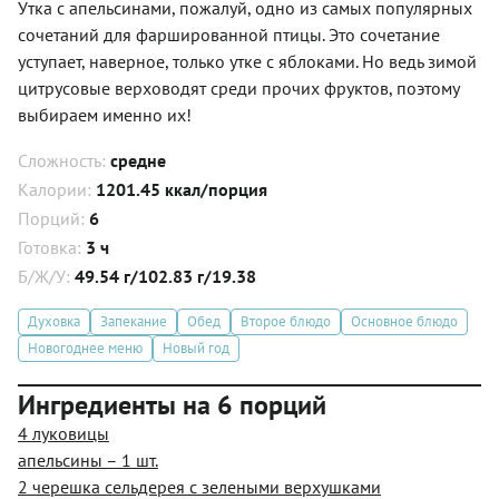
Утка с апельсинами, пожалуй, одно из самых популярных
сочетаний для фаршированной птицы. Это сочетание
уступает, наверное, только утке с яблоками. Но ведь зимой
цитрусовые верховодят среди прочих фруктов, поэтому
выбираем именно их!
Сложность:
средне
Калории:
1201.45 ккал/порция
Порций:
6
Готовка:
3 ч
Б/Ж/У:
49.54 г/102.83 г/19.38
Духовка
Запекание
Обед
Второе блюдо
Основное блюдо
Новогоднее меню
Новый год
Ингредиенты на 6 порций
4 луковицы
апельсины – 1 шт.
2 черешка сельдерея с зелеными верхушками