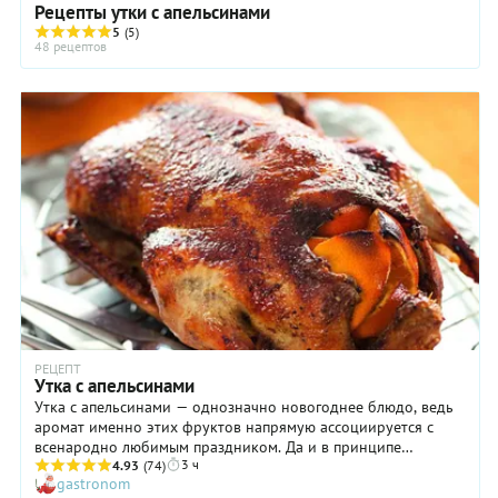
Рецепты утки с апельсинами
5
(5)
48 рецептов
РЕЦЕПТ
Утка с апельсинами
Утка с апельсинами — однозначно новогоднее блюдо, ведь
аромат именно этих фруктов напрямую ассоциируется с
всенародно любимым праздником. Да и в принципе
3 ч
потрясающий вкус блюда как-то не позволяет включить его
4.93
(74)
gastronom
в разряд повседневных. Приготовление утки с апельсинами,