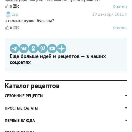
0
0
Ответить
сыр
19 декабря 2011 г.
а сколько нужно бульона?
0
0
Ответить
Еще больше идей и рецептов — в наших
соцсетях
Каталог рецептов
СЕЗОННЫЕ РЕЦЕПТЫ
Рецепты из капусты
ПРОСТЫЕ САЛАТЫ
Блюда с картошкой
Простые салаты
ПЕРВЫЕ БЛЮДА
Рецепты с грибами
Салат Оливье
Яблочные пироги
Щи