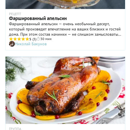
РЕЦЕПТ
Фаршированный апельсин
Фаршированный апельсин — очень необычный десерт,
который произведет впечатление на ваших близких и гостей
дома. При этом состав начинки — не слишком замысловатый:
30 мин
орехи, мед и сухофрукты. Но яркие цитрусовые ноты,
5
(3)
Николай Бакунов
отвечающие не только за вкус, но и за аромат десерта,
выводят эту «простоту» на новый уровень. Да и сама подача
блюда производит впечатление: роль посуды выполняет
«чашечка» из кожуры апельсина. Правда, готовятся
фаршированные апельсины не слишком быстро: они
требуют предварительного «отдыха» до варки и
последующего охлаждения. Но продегустировав десерт, вы
не пожалеете ни об одной потраченной минуте!
ГРУППА