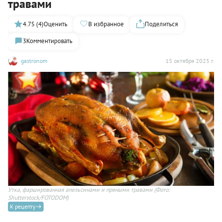
травами
4.75 (4)
Оценить
В избранное
Поделиться
3
Комментировать
gastronom
15 октября 2025 г.
Утка, фаршированная апельсинами и пряными травами
(Фото:
Shutterstock/FOTODOM)
К рецепту