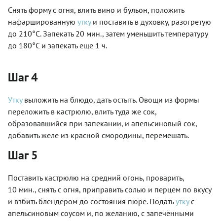
Снять форму с огня, влить вино и бульон, положить
нафаршированную
утку
и поставить в духовку, разогретую
до 210°С. Запекать 20 мин., затем уменьшить температуру
до 180°С и запекать еще 1 ч.
Шаг 4
Утку
выложить на блюдо, дать остыть. Овощи из формы
переложить в кастрюлю, влить туда же сок,
образовавшийся при запекании, и апельсиновый сок,
добавить желе из красной смородины, перемешать.
Шаг 5
Поставить кастрюлю на средний огонь, проварить,
10 мин., снять с огня, приправить солью и перцем по вкусу
и взбить блендером до состояния пюре. Подать
утку
с
апельсиновым соусом и, по желанию, с запечёнными