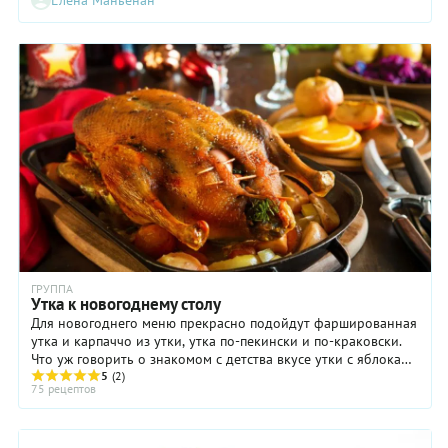
Елена Маньенан
ГРУППА
Утка к новогоднему столу
Для новогоднего меню прекрасно подойдут фаршированная
утка и карпаччо из утки, утка по-пекински и по-краковски.
Что уж говорить о знакомом с детства вкусе утки с яблоками
– их, кстати, вполне можно ...
5
(2)
75 рецептов