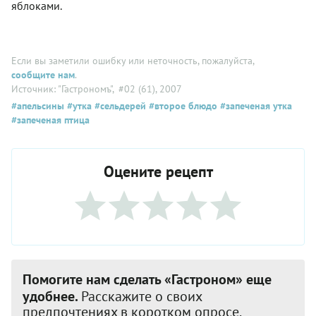
яблоками.
Если вы заметили ошибку или неточность, пожалуйста,
сообщите нам
.
Источник: "Гастрономъ"
, #02 (61), 2007
#апельсины
#утка
#сельдерей
#второе блюдо
#запеченая утка
#запеченая птица
Оцените рецепт
Помогите нам сделать «Гастроном» еще
удобнее.
Расскажите о своих
предпочтениях в коротком опросе.