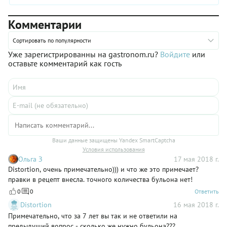
конечно, потребует и времени, и определенных кулинарных
навыков, но, если под рукой есть надежный рецепт (такой,
Комментарии
как наш), шансы на успех возрастают в разы. И если вы
будете внимательны и старательны, то на праздничном
столе появится великолепное блюдо, которое произведет
Сортировать по популярности
неизгладимое впечатление и на близких, и на гостей дома.
Уже зарегистрированны на gastronom.ru?
Войдите
или
оставьте комментарий как гость
Ваши данные защищены Yandex SmartCaptcha
Условия использования
Ольга З
17 мая 2018 г.
Distortion, очень примечательно))) и что же это примечает?
правки в рецепт внесла. точного количества бульона нет!
0
0
Ответить
Distortion
16 мая 2018 г.
Примечательно, что за 7 лет вы так и не ответили на
предыдущий вопрос - сколько же нужно бульона???