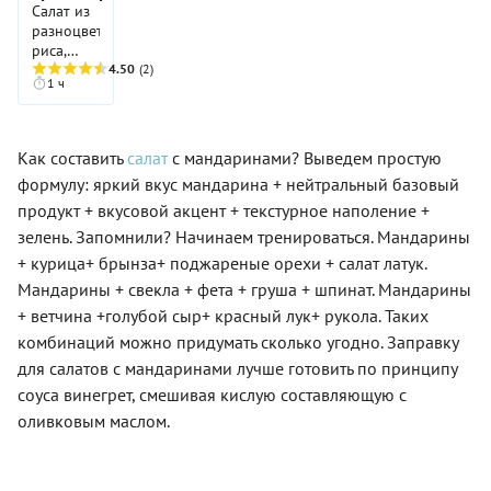
и очень
Салат из
орехи,
заправить
простой в
разноцветного
которые
не
приготовлении.
риса,
так
оливковым
Станет
болгарского
4.50
(2)
богаты
маслом,
украшением
1 ч
перца и
полезными
а,
стола для
мандаринов.
жирными
например,
любого
кислотами,
сметаной.
торжества.
насыщенное
Ну а
Как составить
салат
с мандаринами? Выведем простую
белком
солить и
формулу: яркий вкус мандарина + нейтральный базовый
мясо
перчить в
продукт + вкусовой акцент + текстурное наполение +
индейки —
таком
это
случае
зелень. Запомнили? Начинаем тренироваться. Мандарины
идеальный
ингредиенты
+ курица+ брынза+ поджареные орехи + салат латук.
состав
тоже не
Мандарины + свекла + фета + груша + шпинат. Мандарины
для
стоит.
пополнения
+ ветчина +голубой сыр+ красный лук+ рукола. Таких
запасов
комбинаций можно придумать сколько угодно. Заправку
витаминов
для салатов с мандаринами лучше готовить по принципу
и
микроэлементов
соуса винегрет, смешивая кислую составляющую с
для
оливковым маслом.
организма!