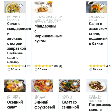
РЕЦЕПТЫ
НИЗКОКАЛОРИЙНЫЕ
АЗИАТСКИЙ
САЛАТОВ
САЛАТЫ И ЗАКУСКИ
САЛАТ
ВЕГЕТАРИАНСКИЕ
Салат с
Салат в
Мандарины
мандаринами
азиатском
с
и
стиле,
маринованным
авокадо
поданный
луком
с острой
в банке
заправкой
Необычный
салат с
мандаринами
и
4.20
(5)
5.00
(4)
4.6
20 мин
30 мин
30 мин
авокадо
идеально
подойдет
для
праздничного
стола,
ЛУЧШИЕ
ВКУСНЫЕ
САЛАТ С
РЕЦЕПТЫ
ведь он
РЕЦЕПТЫ
РЕЦЕПТЫ
МЯСОМ
ОТ ШЕФ-
ПОВАРОВ
Осенний
Зимний
Салат со
очень
Потрясающ
салат
фруктовый
свининой
яркий не
свекла