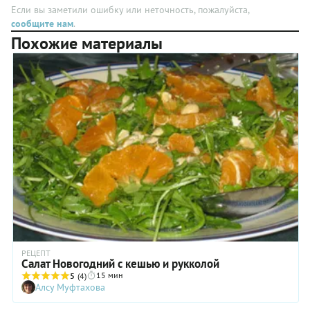
Если вы заметили ошибку или неточность, пожалуйста,
сообщите нам
.
Похожие материалы
РЕЦЕПТ
Салат Новогодний с кешью и рукколой
15 мин
5
(4)
Алсу Муфтахова