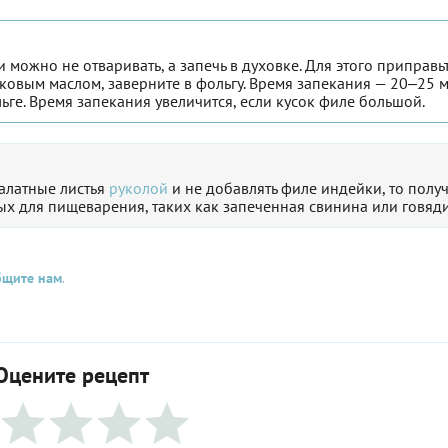
можно не отваривать, а запечь в духовке. Для этого приправьт
ковым маслом, заверните в фольгу. Время запекания — 20‒25 
льге. Время запекания увеличится, если кусок филе большой.
салатные листья
руколой
и не добавлять филе индейки, то полу
х для пищеварения, таких как запеченная свинина или говяд
бщите нам
.
Оцените рецепт