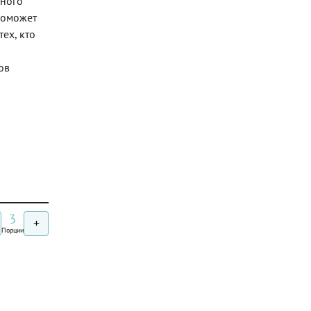
чного
 поможет
ех, кто
ов
3
+
Порции