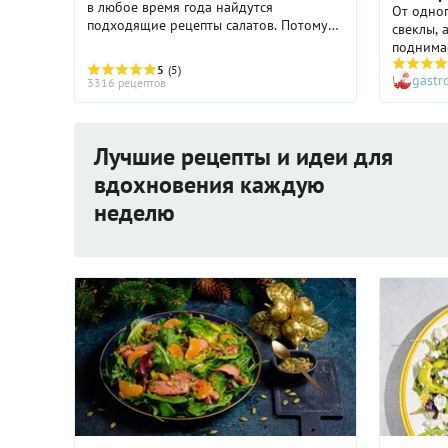
в любое время года найдутся
От одног
подходящие рецепты салатов. Потому
свеклы, 
что сегодня салаты готовят из любых
поднимае
овощей, мяса, птицы, рыбы, макаронных
яркий и 
5
(5)
изделий, крупы и бобовых, ...
gast
ничуть н
3316 рецептов
же разно
сочные 
нежная с
Лучшие рецепты и идеи для
маслянис
кислинко
вдохновения каждую
«прилага
неделю
на основ
свежевыж
добавле
и мака. 
всех ваш