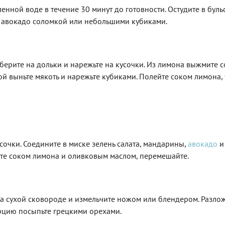
нной воде в течение 30 минут до готовности. Остудите в буль
и авокадо соломкой или небольшими кубиками.
ерите на дольки и нарежьте на кусочки. Из лимона выжмите с
ой выньте мякоть и нарежьте кубиками. Полейте соком лимона,
сочки. Соедините в миске зелень салата, мандарины,
авокадо
и
те соком лимона и оливковым маслом, перемешайте.
 сухой сковороде и измельчите ножом или блендером. Разлож
рцию посыпьте грецкими орехами.