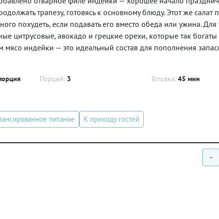
 добавлено отварное филе индейки — хорошее начало праздни
одолжать трапезу, готовясь к основному блюду. Этот же салат
ого похудеть, если подавать его вместо обеда или ужина. Для т
тные цитрусовые, авокадо и грецкие орехи, которые так богаты
мясо индейки — это идеальный состав для пополнения запас
порция
Порций:
3
Готовка:
45 мин
лансированное питание
К приходу гостей
-