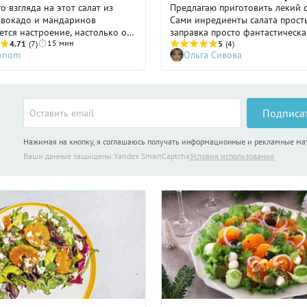
о взгляда на этот салат из
Предлагаю приготовить лекий с
авокадо и мандаринов
Сами инредиенты салата прост
тся настроение, настолько он
заправка просто фантастическа
15 мин
красочный. И вкус у него
4.71
(7)
будем праздновать 8 Марта. Д
5
(4)
ronom
Ольга Сивова
е уступает «внешности» — то
этот салат точно придется по в
образие вкусов и текстур:
кисло-сладкие мандарины,
ладковатая свекла,
тое авокадо, мягкая с легкой
Подписа
й фета. А еще к салату
ется» оригинальная заправка —
Нажимая на кнопку, я соглашаюсь получать информационные и рекламные м
е оливкового масла и
атого апельсинового сока с
Ваши данные защищены Yandex SmartCaptcha
Условия использования
нием меда, дижонской горчицы
В общем, приятный шок для
их вкусовых рецепторов!