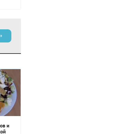
ов и
кой