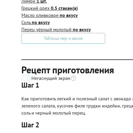
Лимон
1 шт.
Грецкий орех
0.5 стакан(а)
Масло оливковое
по вкусу
Соль
по вкусу
Перец чёрный молотый
по вкусу
Таблица мер и весов
Рецепт приготовления
Негаснущий экран
Шаг 1
Как приготовить легкий и полезный салат с авокадо
зеленого салата, кусочек филе грудки индейки, грец
соль и черный молотый перец.
Шаг 2