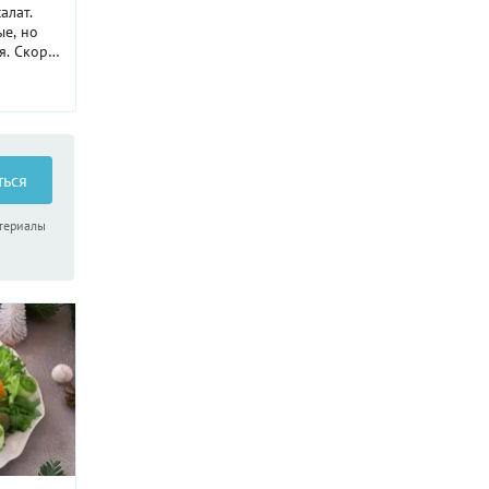
алат.
ые, но
я. Скоро
евочкам
кусу!
ться
атериалы