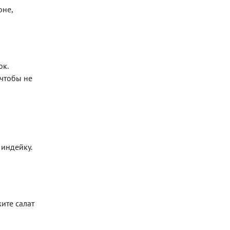
оне,
ок.
 чтобы не
 индейку.
ите салат