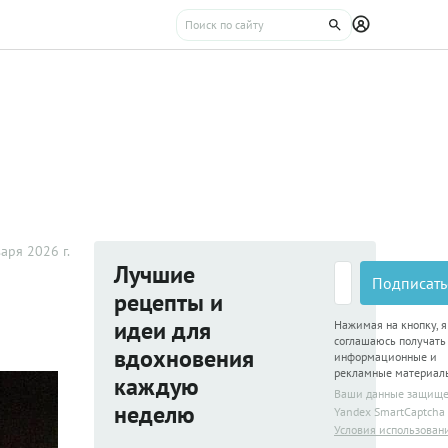
аря 2026 г.
Лучшие
Подписать
рецепты и
идеи для
Нажимая на кнопку, я
соглашаюсь получать
вдохновения
информационные и
рекламные материал
каждую
Ваши данные защищ
неделю
Yandex SmartCaptcha
Условия использован