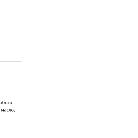
любого
 масло,