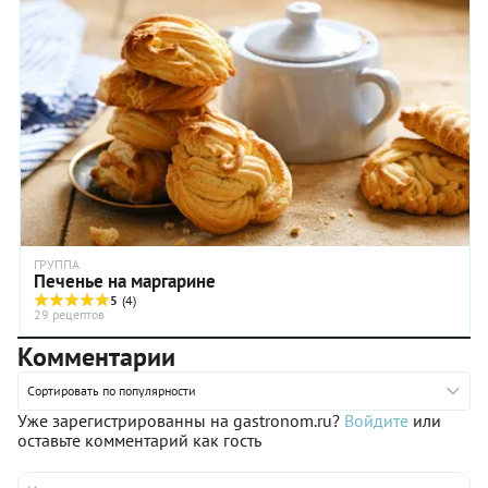
хрустящей
текстурой.
ГРУППА
Печенье на маргарине
5
(4)
29 рецептов
Комментарии
Сортировать по популярности
Уже зарегистрированны на gastronom.ru?
Войдите
или
оставьте комментарий как гость