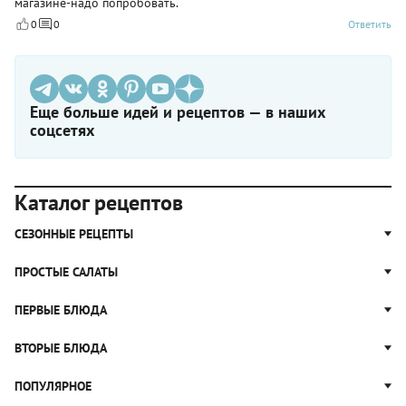
магазине-надо попробовать.
0
0
Ответить
Еще больше идей и рецептов — в наших
соцсетях
Каталог рецептов
СЕЗОННЫЕ РЕЦЕПТЫ
Рецепты из капусты
ПРОСТЫЕ САЛАТЫ
Блюда с картошкой
Простые салаты
ПЕРВЫЕ БЛЮДА
Рецепты с грибами
Салат Оливье
Яблочные пироги
Щи
ВТОРЫЕ БЛЮДА
Салат Цезарь
Рецепты с клюквой
Борщ
Салат Нисуаз
Котлеты
ПОПУЛЯРНОЕ
Блюда из тыквы
Рассольник
Салат Мимоза
Плов