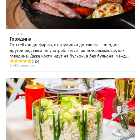
ГРУППА
Говядина
От стейков до фарша, от грудинки до хвоста - ни один
другой вид мяса не употребляется так исчерпывающе, как
говядина. Даже кости идут на бульон, а без бульона, между
прочим, никакой кулинарии вообще ...
5
(5)
1448 рецептов