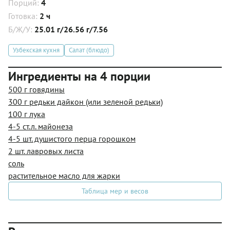
Порций:
4
Готовка:
2 ч
Б/Ж/У:
25.01 г/26.56 г/7.56
Узбекская кухня
Салат (блюдо)
Ингредиенты на 4 порции
500 г говядины
300 г редьки дайкон (или зеленой редьки)
100 г лука
4-5 ст.л. майонеза
4-5 шт. душистого перца горошком
2 шт. лавровых листа
соль
растительное масло для жарки
Таблица мер и весов