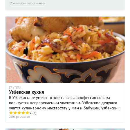
Условия использования
ГРУППА
Узбекская кухня
В Узбекистане умеют готовить все, а профессия повара
пользуется непререкаемым уважением. Узбекские девушки
учатся кулинарному мастерству у мам и бабушек, узбекские
юноши — у отцов и дедов, и эта ...
5
(2)
206 рецептов