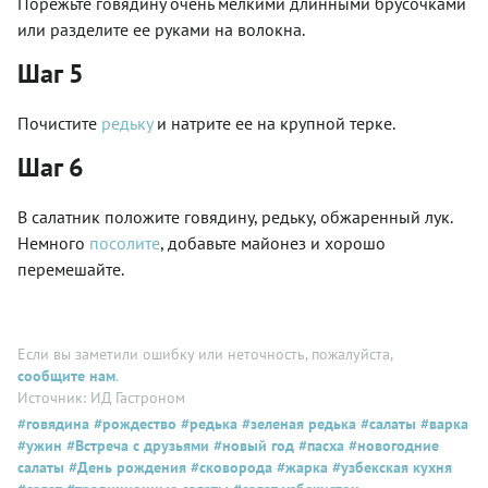
Порежьте говядину очень мелкими длинными брусочками
или разделите ее руками на волокна.
Шаг 5
Почистите
редьку
и натрите ее на крупной терке.
Шаг 6
В салатник положите говядину, редьку, обжаренный лук.
Немного
посолите
, добавьте майонез и хорошо
перемешайте.
Если вы заметили ошибку или неточность, пожалуйста,
сообщите нам
.
Источник: ИД Гастроном
#говядина
#рождество
#редька
#зеленая редька
#салаты
#варка
#ужин
#Встреча с друзьями
#новый год
#пасха
#новогодние
салаты
#День рождения
#сковорода
#жарка
#узбекская кухня