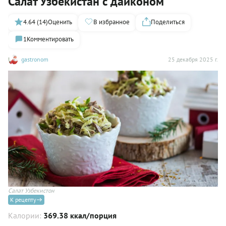
Салат Узбекистан с дайконом
4.64 (14)
Оценить
В избранное
Поделиться
1
Комментировать
gastronom
25 декабря 2025 г.
Салат Узбекистон
К рецепту
Калории:
369.38 ккал/порция