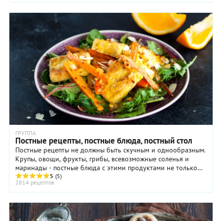
новинку,
и вы
удивитесь,
насколько
вкусным
может
быть
простое
постное
печенье
на
рассоле.
ГРУППА
Постные рецепты, постные блюда, постный стол
Постные рецепты не должны быть скучным и однообразным.
Крупы, овощи, фрукты, грибы, всевозможные соленья и
маринады - постные блюда с этими продуктами не только
очень вкусны, но еще и полезны ...
5
(5)
2814 рецептов