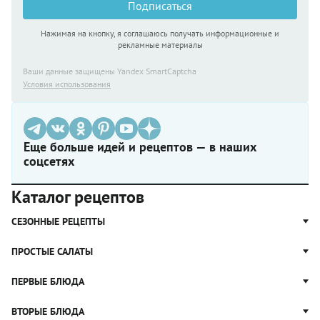
Подписаться
Нажимая на кнопку, я соглашаюсь получать информационные и
рекламные материалы
Ваши данные защищены Yandex SmartCaptcha
Условия использования
Еще больше идей и рецептов — в наших
соцсетях
Каталог рецептов
СЕЗОННЫЕ РЕЦЕПТЫ
Рецепты из капусты
ПРОСТЫЕ САЛАТЫ
Блюда с картошкой
Простые салаты
ПЕРВЫЕ БЛЮДА
Рецепты с грибами
Салат Оливье
Яблочные пироги
Щи
ВТОРЫЕ БЛЮДА
Салат Цезарь