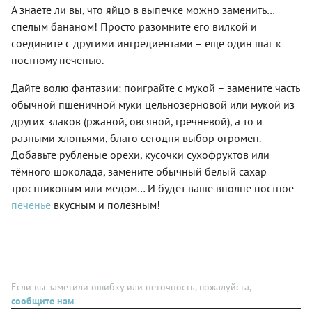
что это
просто и
А знаете ли вы, что яйцо в выпечке можно заменить…
злокачественных
как
к такому
именно
быстро —
опухолей,
можно
печенью
спелым бананом! Просто разомните его вилкой и
рассол!
этот тот
оказывают
более
и
Хранить
соедините с другими ингредиентами – ещё один шаг к
случай,
антибактериальное,
рыжую и
полюбить
готовое
когда,
постному печенью.
противовирусное
ароматную.
его
печенье
при
и
готовить
лучше в
желании,
антиоксидантное
Дайте волю фантазии: поиграйте с мукой – замените часть
—
жестяной
самостоятельно
действие.
бюджетный
банке
обычной пшеничной муки цельнозерновой или мукой из
справится
набор
или
даже
других злаков (ржаной, овсяной, гречневой), а то и
ингредиентов:
полиэтиленовом
подросток,
разными хлопьями, благо сегодня выбор огромен.
ни яйца,
пакете,
только
ни
чтобы
Добавьте рубленые орехи, кусочки сухофруктов или
начавший
молочные
оно не
осваивать
тёмного шоколада, замените обычный белый сахар
продукты
стало
кулинарное
тростниковым или мёдом… И будет ваше вполне постное
не
сухим и
мастерство.
понадобятся
жестким.
печенье
вкусным и полезным!
В
—
Прежде,
зависимости
сплошная
чем
от
экономия!
выносить
предпочтений
Кстати,
вердикт,
и
печенье
рекомендую
настроения
по этому
все-таки
этот
Если вы заметили ошибку или неточность, пожалуйста,
рецепту
попробовать
рецепт
сообщите нам
получается
.
печенье
можно