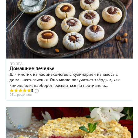
ГРУППА
Домашнее печенье
Для многих из нас знакомство с кулинарией началось с
домашнего печенья. Оно могло получиться твёрдым, как
камень или, наоборот, расплыться на противне и
соединиться в одну большую лепёшку, но это было ...
5
(4)
251 рецептов