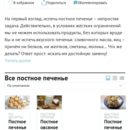
В избранное
Поделиться
0
Комментировать
На первый взгляд, испечь постное печенье – непростая
задача. Действительно, в условиях жёстких ограничений
мы не можем использовать продукты, без которых вроде
бы и не испечь вкусного печенья: сливочного масла, яиц –
причём ни белков, ни желтков, сметаны, молока… Что же
делать? Ответ прост: искать им достойную замену!
Читать далее
Все постное печенье
По умолчанию
ПП
ПОСТНОЕ
БЫСТРАЯ
ДЕСЕРТЫ
ПЕЧЕНЬЕ
ВЫПЕЧКА
Постное
Постное
Постное
печенье
овсяное
печенье