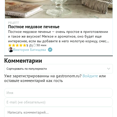
РЕЦЕПТ
Постное медовое печенье
Постное медовое печенье — очень простое в приготовлении
и такое же вкусное! Мягкое и ароматное, оно будет еще
интереснее, если вы добавите в него молотую корицу, смесь
30 мин
специй для пряников (обычно в ней содержится та же
5
(5)
Виктория Батищева
корица, имбирь, мускатный орех, кардамон, немного
гвоздики и черного перца) или свежую цедру лимона или
Комментарии
апельсина. Постное печенье с медом по этому рецепту
можно приготовить разной формы, например, вырезать из
Сортировать по популярности
теста колечки или сделать «лапшу» с помощью мясорубки,
но максимально простой способ — скатать небольшие
Уже зарегистрированны на gastronom.ru?
Войдите
или
шарики и нанести узор-отпечаток зубчиками вилки.
оставьте комментарий как гость