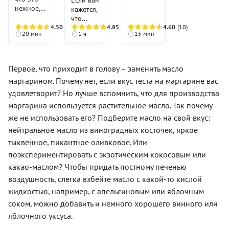
говоря,
либо
старения.
(22
не только
не
такой
нежное,
кажется,
не до
заменить
Семена
марта),
в виде
разваливается,
десерт
ароматное
что
кулинарных
ванильным
льна
когда
яблока
хотя и
очень
и
4.50
(6)
постное
4.85
(13)
4.60
(10)
изысков.
сахаром.
также
солнце
— от
20 мин
1 ч
15 мин
получается
понравится
рассыпчатое
печенье
Состоящее
На
очень
начинает
этого
приятно-
и
печенье с
на
всего из
второй
полезны
светить
название
рассыпчатым.
взрослым,
корицей
огуречном
четырех
день
для
ярче, в
печенья
и детям,
—
рассоле
Первое, что приходит в голову – заменить масло
основных
печенье
организма.
Каргопольском
может
он еще и
постное,
получается
ингредиентов —
становится
Входящие
районе
стать
маргарином. Почему нет, если вкус теста на маргарине вас
полезен.
ваши
не особо
муки,
еще
в их
Архангельской
любым!
Его
домашние
вкусным,
удовлетворит? Но лучше вспомнить, что для производства
сахара,
вкуснее.
состав
области,
можно
даже не
вы очень
маргарина используется растительное масло. Так почему
растительного
жирные
хозяйки
съесть и
догадаются!
сильно
масла и
кислоты
пекли
же не использовать его? Подберите масло на свой вкус:
на
Его
заблуждаетесь!
рассола —
Омега-3
особое
завтрак с
безупречный
Рассол от
нейтральное масло из виноградных косточек, яркое
это
и
печенье,
чашечкой
вкус и
огурцов
тыквенное, пикантное оливковое. Или
печенье
Омега-6
в виде
кофе, и
аппетитный
придает
получается
обладают
круга -
поэкспериментировать с экзотическим кокосовым или
как
вид
выпечке
удивительно
противовоспалительным
"тетёрки".
аппетитное
будто
неповторимый
какао-маслом? Чтобы придать постному печенью
вкусным,
и
лакомство
говорят
нежный
воздушность, слегка взбейте масло с какой-то кислой
мягким,
регенерирующим
с чаем в
об
аромат,
нежным и
эффектом,
жидкостью, например, с апельсиновым или яблочным
течение
обратном!
при этом
рассыпчатым.
лигнаны
дня.
Еще один
никто и
соком, можно добавить и немного хорошего винного или
Готовится
— снижают
Тыкву для
повод,
не
яблочного уксуса.
оно
риск
печенья
чтобы
догадается,
очень
образования
берите
присмотреться