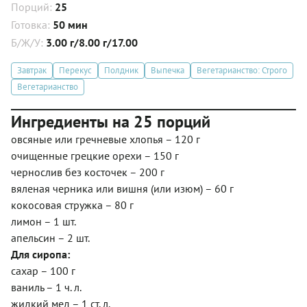
Порций:
25
Готовка:
50 мин
Б/Ж/У:
3.00 г/8.00 г/17.00
Завтрак
Перекус
Полдник
Выпечка
Вегетарианство: Строго
Вегетарианство
Ингредиенты на 25 порций
овсяные или гречневые хлопья – 120 г
очищенные грецкие орехи – 150 г
чернослив без косточек – 200 г
вяленая черника или вишня (или изюм) – 60 г
кокосовая стружка – 80 г
лимон – 1 шт.
апельсин – 2 шт.
Для сиропа:
сахар – 100 г
ваниль – 1 ч. л.
жидкий мед – 1 ст. л.