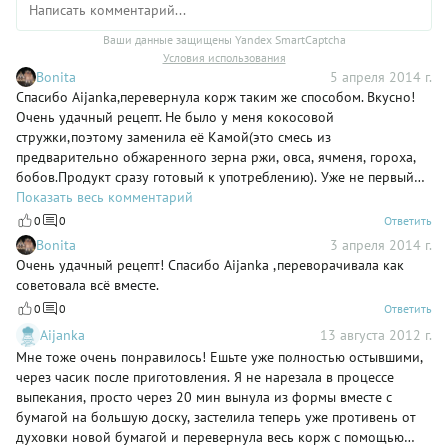
Ваши данные защищены Yandex SmartCaptcha
Условия использования
Bonita
5 апреля 2014 г.
Спасибо Aijanka,перевернула корж таким же способом. Вкусно!
Очень удачный рецепт. Не было у меня кокосовой
стружки,поэтому заменила её Камой(это смесь из
предварительно обжаренного зерна ржи, овса, ячменя, гороха,
бобов.Продукт сразу готовый к употреблению). Уже не первый
раз делаю такую замену.
Показать весь комментарий
0
0
Ответить
Bonita
3 апреля 2014 г.
Очень удачный рецепт! Спасибо Aijanka ,переворачивала как
советовала всё вместе.
0
0
Ответить
Aijanka
13 августа 2012 г.
Мне тоже очень понравилось! Ешьте уже полностью остывшими,
через часик после приготовления. Я не нарезала в процессе
выпекания, просто через 20 мин вынула из формы вместе с
бумагой на большую доску, застелила теперь уже противень от
духовки новой бумагой и перевернула весь корж с помощью