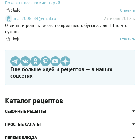
доски на противень, отлепила аккуратно старую бумагу сверху и
Показать весь комментарий
вернула в духовку на оставшееся время с понижением
0
0
Ответить
температуры. Готовое вынула и спокойненько нарезала большим
lina_2008_84@mail.ru
25 июня 2012 г.
ножом на те же 25 кусочков -)
Отличный рецепт,ничего не прилипло к бумаге. Для ПП то что
нужно!
0
0
Ответить
Еще больше идей и рецептов — в наших
соцсетях
Каталог рецептов
СЕЗОННЫЕ РЕЦЕПТЫ
Рецепты из капусты
ПРОСТЫЕ САЛАТЫ
Блюда с картошкой
Простые салаты
ПЕРВЫЕ БЛЮДА
Рецепты с грибами