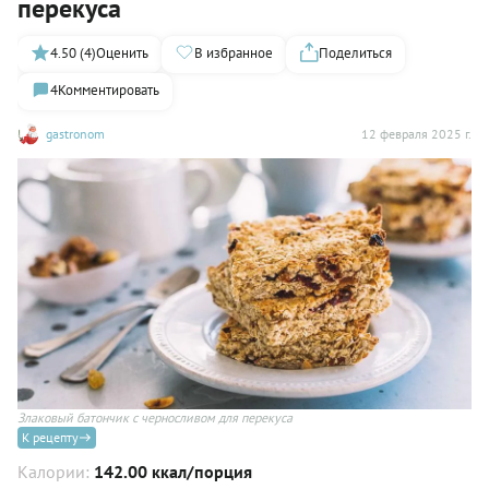
перекуса
4.50 (4)
Оценить
В избранное
Поделиться
4
Комментировать
gastronom
12 февраля 2025 г.
Злаковый батончик с черносливом для перекуса
К рецепту
Калории:
142.00 ккал/порция