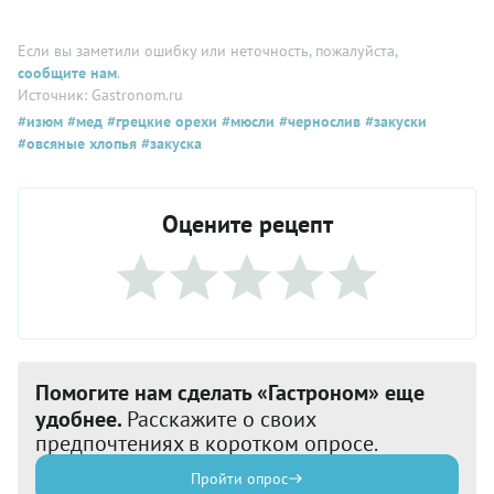
Если вы заметили ошибку или неточность, пожалуйста,
сообщите нам
.
Источник: Gastronom.ru
#изюм
#мед
#грецкие орехи
#мюсли
#чернослив
#закуски
#овсяные хлопья
#закуска
Оцените рецепт
Помогите нам сделать «Гастроном» еще
удобнее.
Расскажите о своих
предпочтениях в коротком опросе.
Пройти опрос