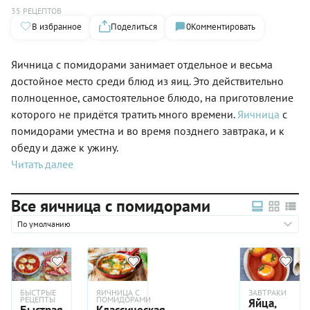
35 РЕЦЕПТОВ
В избранное
Поделиться
0
Комментировать
Яичница с помидорами занимает отдельное и весьма
достойное место среди блюд из яиц. Это действительно
полноценное, самостоятельное блюдо, на приготовление
которого не придётся тратить много времени.
Яичница
с
помидорами уместна и во время позднего завтрака, и к
обеду и даже к ужину.
Читать далее
Все яичница с помидорами
По умолчанию
БЫСТРЫЕ
ЯИЧНИЦА С
ЗАВТРАКИ
РЕЦЕПТЫ
ПОМИДОРАМИ
Яйца,