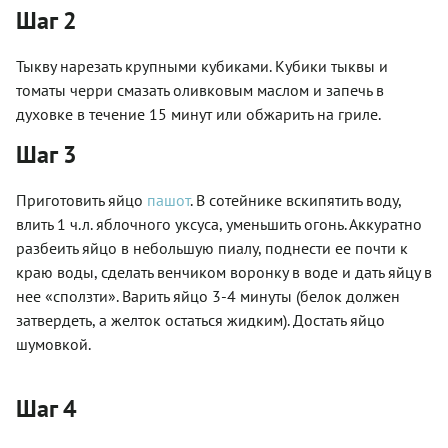
Шаг 2
Тыкву нарезать крупными кубиками. Кубики тыквы и
томаты черри смазать оливковым маслом и запечь в
духовке в течение 15 минут или обжарить на гриле.
Шаг 3
Приготовить яйцо
пашот
. В сотейнике вскипятить воду,
влить 1 ч.л. яблочного уксуса, уменьшить огонь. Аккуратно
разбеить яйцо в небольшую пиалу, поднести ее почти к
краю воды, сделать венчиком воронку в воде и дать яйцу в
нее «сползти». Варить яйцо 3-4 минуты (белок должен
затвердеть, а желток остаться жидким). Достать яйцо
шумовкой.
Шаг 4