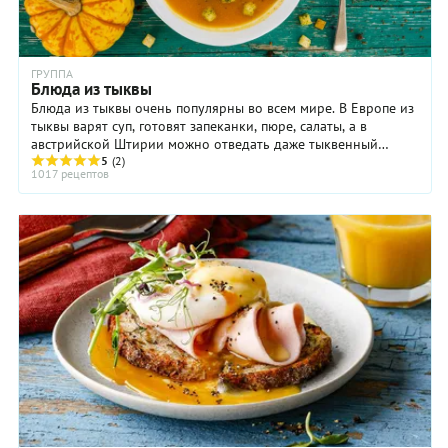
ГРУППА
Блюда из тыквы
Блюда из тыквы очень популярны во всем мире. В Европе из
тыквы варят суп, готовят запеканки, пюре, салаты, а в
австрийской Штирии можно отведать даже тыквенный
шнапс и тыквенный кофе. В Армении тыкву ...
5
(2)
1017 рецептов