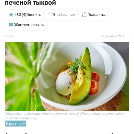
печеной тыквой
4.50 (4)
Оценить
В избранное
Поделиться
0
Комментировать
Shefs
04 декабря 2025 г.
Яйцо-пашот с авокадо, киноа и печеной тыквой
(Фото: предоставлено пресс-
службой заведения)
К рецепту