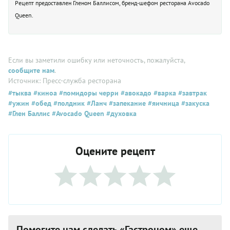
Рецепт предоставлен Гленом Баллисом, бренд-шефом ресторана Avocado
Queen.
Если вы заметили ошибку или неточность, пожалуйста,
сообщите нам
.
Источник: Пресс-служба ресторана
#тыква
#киноа
#помидоры черри
#авокадо
#варка
#завтрак
#ужин
#обед
#полдник
#Ланч
#запекание
#яичница
#закуска
#Глен Баллис
#Avocado Queen
#духовка
Оцените рецепт
Помогите нам сделать «Гастроном» еще