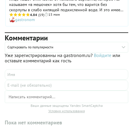
называем «в мешочек» хотя бы тем, что варится без
скорлупы в слабо кипящей подкисленной воде. И это имеет
15 мин
огромное значение! Яйца-пашот получаются очень нежными:
4.84
(19)
gastronom
желток приобретает кремообразную консистенцию, а белок
становится мягким и бархатистым. Согласитесь, что завтрак,
дополненный таким блюдом, вызывает совсем иные
Комментарии
впечатления. Варить яйца-пашот несложно, но все же
процесс требует определенной сноровки. Зато освоив
технику, вы сможете готовить оригинальные блюда с ними
Сортировать по популярности
(например, яйца бенедикт), или изобретать свои
Уже зарегистрированны на gastronom.ru?
Войдите
или
собственные.
оставьте комментарий как гость
Ваши данные защищены Yandex SmartCaptcha
Условия использования
Пока нет комментариев