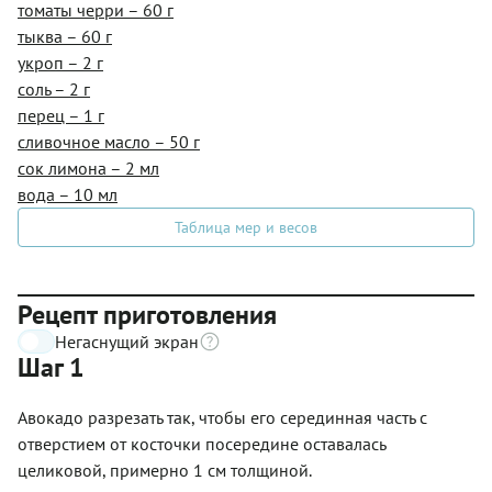
томаты черри – 60 г
тыква – 60 г
укроп – 2 г
соль – 2 г
перец – 1 г
сливочное масло – 50 г
сок лимона – 2 мл
вода – 10 мл
Таблица мер и весов
Рецепт приготовления
Негаснущий экран
Шаг 1
Авокадо разрезать так, чтобы его серединная часть с
отверстием от косточки посередине оставалась
целиковой, примерно 1 см толщиной.