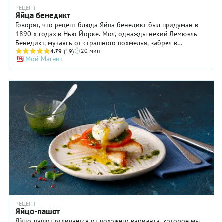
РЕЦЕПТ
Яйца бенедикт
Говорят, что рецепт блюда Яйца бенедикт был придуман в
1890-х годах в Нью-Йорке. Мол, однажды некий Лемюэль
Бенедикт, мучаясь от страшного похмелья, забрел в
20 мин
ресторан нью-йоркского отеля «Уодолрф Астория» и
4.79
(19)
Мой Магнит
попросил официанта принести ему что-нибудь эдакое на
завтрак. Тот передал просьбу посетителя повару, который,
видимо, пребывал в хорошем настроении, поэтому
приготовил несчастному особое блюдо из яиц и назвал его
именем гостя. Посетитель пришел от завтрака в восторг, его
настроение, а также состояние значительно улучшились.
Существуют и другие версии появления на свет рецепта яиц
бенедикт, однако как бы то ни было, по сей день каждый
уважающий себя ресторан пятизвездочного отеля имеет в
меню это блюдо, суть которого невероятно проста.
Предлагаем вам тут же в этом убедиться!
РЕЦЕПТ
Яйцо-пашот
Яйцо-пашот отличается от похожего варианта, которое мы