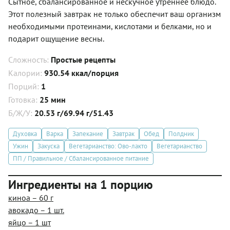
Сытное, сбалансированное и нескучное утреннее блюдо.
Этот полезный завтрак не только обеспечит ваш организм
необходимыми протеинами, кислотами и белками, но и
подарит ощущение весны.
Сложность:
Простые рецепты
Калории:
930.54 ккал/порция
Порций:
1
Готовка:
25 мин
Б/Ж/У:
20.53 г/69.94 г/51.43
Духовка
Варка
Запекание
Завтрак
Обед
Полдник
Ужин
Закуска
Вегетарианство: Ово-лакто
Вегетарианство
ПП / Правильное / Сбалансированное питание
Ингредиенты на 1 порцию
киноа – 60 г
авокадо – 1 шт.
яйцо – 1 шт