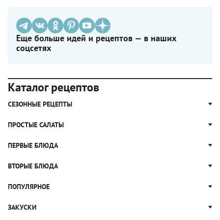
Еще больше идей и рецептов — в наших
соцсетях
Каталог рецептов
СЕЗОННЫЕ РЕЦЕПТЫ
Рецепты из капусты
ПРОСТЫЕ САЛАТЫ
Блюда с картошкой
Простые салаты
ПЕРВЫЕ БЛЮДА
Рецепты с грибами
Салат Оливье
Яблочные пироги
Щи
ВТОРЫЕ БЛЮДА
Салат Цезарь
Рецепты с клюквой
Борщ
Салат Нисуаз
Котлеты
ПОПУЛЯРНОЕ
Блюда из тыквы
Рассольник
Салат Мимоза
Плов
Гороховый суп
Пицца
ЗАКУСКИ
Крабовый салат
Пельмени
Суп солянка
Сырники