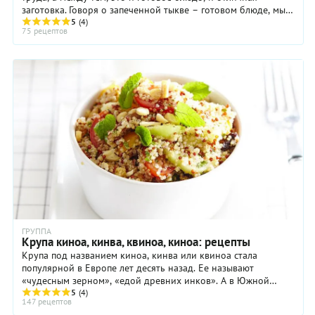
заготовка. Говоря о запеченной тыкве – готовом блюде, мы
чаще всего имеем ввиду тыкву ...
5
(4)
75 рецептов
ГРУППА
Крупа киноа, кинва, квиноа, киноа: рецепты
Крупа под названием киноа, кинва или квиноа стала
популярной в Европе лет десять назад. Ее называют
«чудесным зерном», «едой древних инков». А в Южной
Америке киноа – основной продукт, как пшеница для ...
5
(4)
147 рецептов