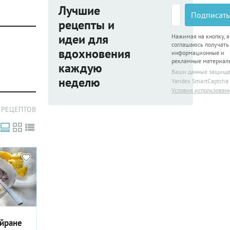
Лучшие
Подписать
рецепты и
идеи для
Нажимая на кнопку, я
соглашаюсь получать
вдохновения
информационные и
рекламные материал
каждую
Ваши данные защищ
неделю
Yandex SmartCaptcha
Условия использован
 РЕЦЕПТОВ
айране