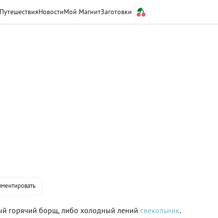
Путешествия
Новости
Мой Магнит
Заготовки
ментировать
ный горячий борщ, либо холодный лений
свекольник
.