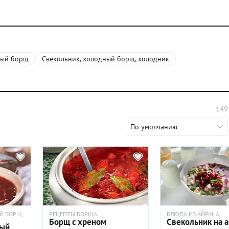
ный борщ
Свекольник, холодный борщ, холодник
149
По умолчанию
Й БОРЩ,
РЕЦЕПТЫ БОРЩА
БЛЮДА ИЗ АЙРАНА
Борщ с хреном
Свекольник на 
ный