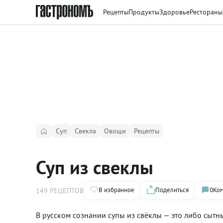
Рецепты
Продукты
Здоровье
Рестораны
Суп
Свекла
Овощи
Рецепты
Суп из свеклы
В избранное
Поделиться
0
Ком
149 РЕЦЕПТОВ
В русском сознании супы из свёклы — это либо сыт