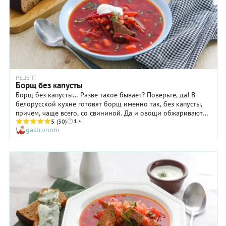
РЕЦЕПТ
Борщ без капусты
Борщ без капусты… Разве такое бывает? Поверьте, да! В
белорусской кухне готовят борщ именно так, без капусты,
причем, чаще всего, со свининой. Да и овощи обжаривают
1 ч
на сале. Иногда в такой борщ еще и добавляют свекольный
5
(30)
gastronom
квас, но это уже вариации на тему, коим, как известно, нет
числа. Чтобы сделать блюдо более сытным, но особо не
усложнять его приготовление, мы добавили
консервированную фасоль. Какую выбрать, белую или
красную, в собственном соку или в томатном соусе —
решать только вам. Если же идея с фасолью кажется вам не
слишком удачной, замените ее чуть большим количеством
картофеля. Или просто не кладите, но пропорции
оставшихся ингредиентов не меняйте: в состав борща без
капусты входит довольно много овощей, и он получается
очень насыщенным.