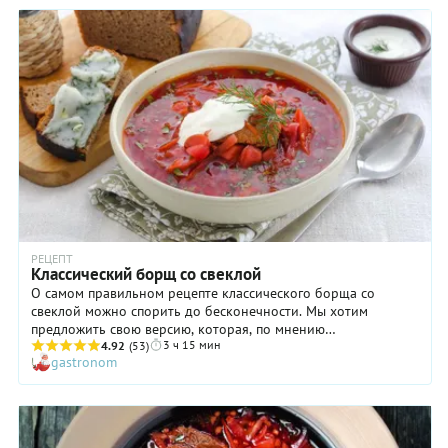
укропной «добавке» и необыкновенно сытным, за что стоит
сказать «спасибо» фасоли и картофелю. И непременно дайте
готовому супу хорошенько настояться на горячей плите, а
еще лучше — в разогретой и выключенной духовке.
РЕЦЕПТ
Классический борщ со свеклой
О самом правильном рецепте классического борща со
свеклой можно спорить до бесконечности. Мы хотим
предложить свою версию, которая, по мнению
3 ч 15 мин
многочисленных специалистов, вполне имеет право на
4.92
(53)
gastronom
существование. Главное правило приготовления этого
сложносочиненного супа — не торопиться! Бульон на
мозговой косточке должен вариться долго, на слабом огне,
без бурного кипения: только тогда борщ будет иметь тот
самый насыщенный вкус, за который мы и любим это блюдо.