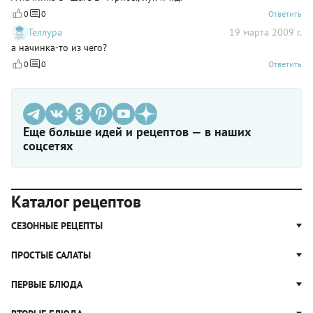
0
0
Ответить
Теллура
19 марта 2009 г.
а начинка-то из чего?
0
0
Ответить
Еще больше идей и рецептов — в наших
соцсетях
Каталог рецептов
СЕЗОННЫЕ РЕЦЕПТЫ
Рецепты из капусты
ПРОСТЫЕ САЛАТЫ
Блюда с картошкой
Простые салаты
ПЕРВЫЕ БЛЮДА
Рецепты с грибами
Салат Оливье
Яблочные пироги
Щи