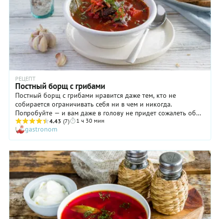
РЕЦЕПТ
Постный борщ с грибами
Постный борщ с грибами нравится даже тем, кто не
собирается ограничивать себя ни в чем и никогда.
Попробуйте — и вам даже в голову не придет сожалеть об
1 ч 30 мин
отсутствии в этом супе мяса! Кстати, название блюда
4.43
(7)
gastronom
происходит от старославянское «бърщь», что в переводе
означает «свекла». Что ж, вполне объяснимо, ведь именно
этот корнеплод является главной составляющей 99%
борщей (немногие знают, что существуют зеленые борщи, в
которые свеклу не кладут). При этом в состав некоторых
рецептов такого супа может входить до 30 наименований
продуктов! Мы вас пожалеем: в нашем постном борще с
грибами их всего 12, исключая воду, соль и перец.
Попробуйте приготовить!