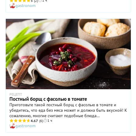
1 ч
современной жизни. Этот прибор позволит не только
5
(2)
gastronom
сократить ваше участие в варке супа до минимума, но и
сделать блюдо необыкновенно насыщенным и вкусным.
Вспомните: во многих рецептах приготовления постного
борща настоятельно рекомендуется дать готовому супу
настояться на горячей выключенной плите в течение 10-15
минут, чтобы вкус всех ингредиентов соединился в единый
прекрасный букет. Так вот, мультиварка позволяет получить
такой эффект без всяких дополнительных манипуляций!
РЕЦЕПТ
Постный борщ с фасолью в томате
Приготовьте такой постный борщ с фасолью в томате и
убедитесь, что еда без мяса может и должна быть вкусной! К
сожалению, многие считают подобные блюда
1 ч
неинтересными и малоаппетитными, потому редко готовят
4.67
(6)
gastronom
их или не делают этого вовсе. Наш постный борщ с фасолью
в томате получается очень ароматным, благодаря чесночно-