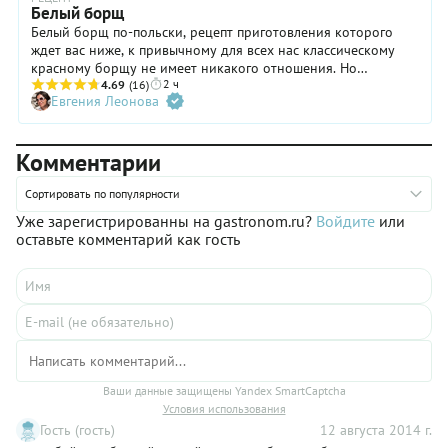
Белый борщ
Белый борщ по-польски, рецепт приготовления которого
ждет вас ниже, к привычному для всех нас классическому
красному борщу не имеет никакого отношения. Но
2 ч
поверьте: по популярности у себя на родине он своему тезке
4.69
(16)
Евгения Леонова
не уступает. В составе польского белого борща сразу
несколько видов мяса и копченостей — тарелочка такого
наваристого супа будет особенно хороша для прохладного
Комментарии
времени года: согреет тело, взбодрит дух и обеспечит
вашему организму чувство сытости на целый день!
Обязательно приготовьте и попробуйте!
Сортировать по популярности
Уже зарегистрированны на gastronom.ru?
Войдите
или
оставьте комментарий как гость
Ваши данные защищены Yandex SmartCaptcha
Условия использования
Гость (гость)
12 августа 2014 г.