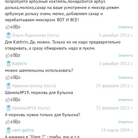
попробуйте арбузный коктейль.понадобится арбуз
долька,молоко,сахар на ваше усмотрение и миксер.режем
арбузную дольку очень мелко, добавляем сахар и
перебалтываем миксером. ВОТ И ВСЕ!
0
0
Ответить
Ольга Родионова (гость)
3 декабря 2012 г.
Для Katttrin, Да, можно. Только их не надо предварительно
отваривать, а сразу обжаривать надо в луком.
0
0
Ответить
Katttrin
2 декабря 2012 г.
можно шампиньоны использовать?
0
0
Ответить
Администратор (гость)
25 февраля 2011 г.
Шанель№19, морковь для бульона
0
0
Ответить
Шанель№19 (гость)
21 февраля 2011 г.
А морковь нужна только для бульона?
0
0
Ответить
varn-galina
19 марта 2009 г.
А начинка в "Шаге 2" : грибы, лук и т.д.