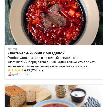
Ну и нельзя забывать также о вкусных овощах и хорошем
сале с чесноком! Подготовьте все ингредиенты, следуйте
рецепту, и на вашем столе появится тот самый классический
борщ со свеклой, который по праву занимает одно из самых
почетных мест среди супов в мировой табели о рангах.
РЕЦЕПТ
Классический борщ с говядиной
Особое удовольствие в холодный период года —
классический борщ с говядиной. Один только его аромат
вызывает горячее желание съесть тарелочку и тут же
2 ч
попросить вторую! Поэтому готовить это блюдо стоит в
4.95
(37)
gastronom
большой кастрюле, с расчетом на добавку. Конечно, на
создание классического борща нужны время, силы, хорошие
продукты и вдохновение, но результат точно стоит того.
Особое внимание обратите на качество свеклы: чем она
слаще и темнее, тем более вкусным получится суп. Готовьте
классический борщ с говядиной, соблюдая все указания
нашего рецепта, и будьте готовы принимать заслуженные
комплименты в адрес вашего кулинарного таланта!