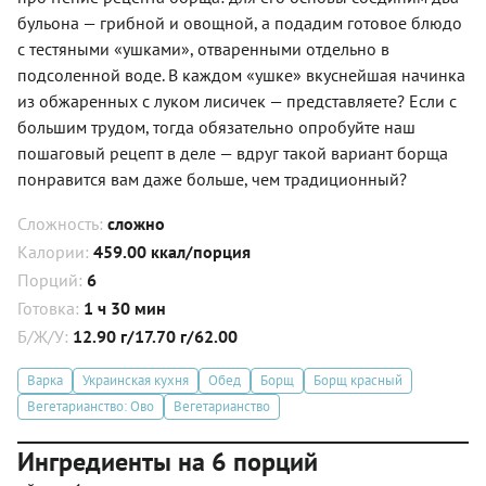
бульона — грибной и овощной, а подадим готовое блюдо
с тестяными «ушками», отваренными отдельно в
подсоленной воде. В каждом «ушке» вкуснейшая начинка
из обжаренных с луком лисичек — представляете? Если с
большим трудом, тогда обязательно опробуйте наш
пошаговый рецепт в деле — вдруг такой вариант борща
понравится вам даже больше, чем традиционный?
Сложность:
сложно
Калории:
459.00 ккал/порция
Порций:
6
Готовка:
1 ч 30 мин
Б/Ж/У:
12.90 г/17.70 г/62.00
Варка
Украинская кухня
Обед
Борщ
Борщ красный
Вегетарианство: Ово
Вегетарианство
Ингредиенты на 6 порций