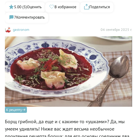
5.00 (5)
Оценить
В избранное
Поделиться
7
Комментировать
gastronom
04 сентября 2025 г.
К рецепту
Борщ грибной, да еще и с какими-то «ушками»? Да, мы
умеем удивлять! Ниже вас ждет весьма необычное
прочтение рецепта борща: для его основы соединим два