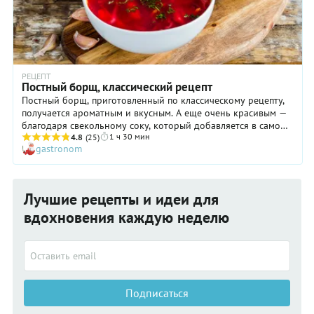
РЕЦЕПТ
Постный борщ, классический рецепт
Постный борщ, приготовленный по классическому рецепту,
получается ароматным и вкусным. А еще очень красивым —
благодаря свекольному соку, который добавляется в самом
1 ч 30 мин
конце приготовления! Чтобы вкус постного борща по
4.8
(25)
gastronom
классическому рецепту был насыщенным и ярким, ни в коем
случае не пренебрегайте его последним пунктом: суп должен
обязательно настояться на горячей выключенной плите,
чтобы «звучание» каждого ингредиента соединилось с
Лучшие рецепты и идеи для
остальными в единый прекрасный аккорд. Кстати, такой
легкий низкокалорийный суп можно вполне рекомендовать
вдохновения каждую неделю
не только постящимся, но и тем, кто желает избавиться от
лишнего веса.
Подписаться