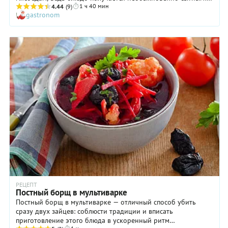
1 ч 40 мин
Если вы хотите снизить калорийность супа и сделать его
4.44
(9)
gastronom
более легким, откажитесь от картофеля. А вот уменьшать
количество чеснока мы бы не советовали: он не придаст
вкусному постному борщу с фасолью особой остроты, но
сделает его более насыщенным, ароматным, аппетитным. В
компанию к петрушке вполне можно добавить и укроп, если
вы и ваши близкие питаете к нему особенно нежные чувства.
РЕЦЕПТ
Постный борщ в мультиварке
Постный борщ в мультиварке — отличный способ убить
сразу двух зайцев: соблюсти традиции и вписать
приготовление этого блюда в ускоренный ритм