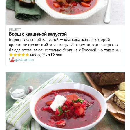
РЕЦЕПТ
Борщ с квашеной капустой
Борщ с квашеной капустой — классика жанра, которой
просто не грозит выйти из моды. Интересно, что авторство
блюда отстаивают не только Украина с Россией, но также и
1 ч 50 мин
Польша, Молдавия и даже Румыния. Хотя, если задуматься,
4.89
(9)
gastronom
все эти споры не имеют особого значения: свеклу и капусту,
основные ингредиенты борща, выращивались со времен
Древнего Рима, поэтому соединить их в одном блюде могли
уже тогда. Но дискуссии об авторстве отступают на задний
план, когда встает вопрос о самом правильном рецепте
блюда. Борщ готовят на говяжьем и свином бульоне, с
добавлением картофеля или без, со свежей капустой или с
квашеной… Вариантов сотни! Предлагаем вам приготовить
один из них — борщ с квашеной капустой, которая, на наш
взгляд, придает блюду более пикантный вкус и интересную
текстуру. Получается сытно, аппетитно и очень-очень
вкусно!