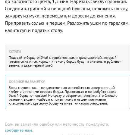
до золотистого цвета, 1,5 мин. Нарезать свеклу соломкой.
Соединить грибной и овощной бульоны, положить свеклу,
зажарку из муки, перемешать и довести до кипения.
Приправить солью и перцем. Разложить ушки по тарелкам,
налить суп и подать к столу.
КСТАТИ
Подавайте борщ грибной с «ушками», как и традиционный, который
готовится на мясе: хороши к такому борщу будут и сметана, и рубленая
зелень, и даже черный хлеб.
ХОЗЯЙКЕ НА ЗАМЕТКУ
Борщ с «ушками» — не единственная из необычных интерпретаций
любимого многими первого блюда. Приготовьте и попробуйте также
белый борщ по-польски! Но сразу оговоримся: готовится это блюдо с
разными видами колбас и к привычному в нашем понимании
классическому красному борщу не имеет никакого отношения.
Если вы заметили ошибку или неточность, пожалуйста,
сообщите нам
.