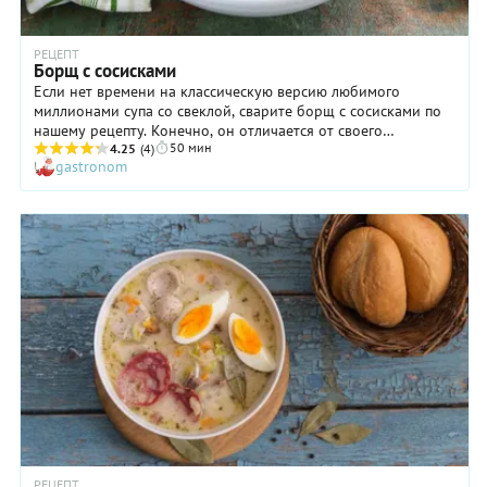
РЕЦЕПТ
Борщ с сосисками
Если нет времени на классическую версию любимого
миллионами супа со свеклой, сварите борщ с сосисками по
нашему рецепту. Конечно, он отличается от своего
50 мин
сложносочиненного собрата, однако тоже имеет ряд
4.25
(4)
gastronom
весомых преимуществ: блюдо получается сытным и
аппетитным, а готовится просто и довольно быстро. Если
есть возможность использовать сезонные овощи,
непременно сделайте это: такой ход самым наилучшим
образом скажется на вкусе борща с сосисками. Кстати,
томатную пасту в рецепте можно заменить на мякоть
хорошего спелого помидора, измельченную на крупной
терке. А если в конце варки добавить в суп немного
рубленого чеснока, блюдо приобретет головокружительный
аромат. Стоит попробовать!
РЕЦЕПТ