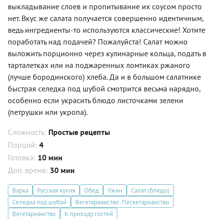
выкладывание слоев и пропитывание их соусом просто
нет. Вкус же салата получается совершенно идентичным,
ведь ингредиенты-то используются классические! Хотите
поработать над подачей? Пожалуйста! Салат можно
выложить порционно через кулинарные кольца, подать в
тарталетках или на поджаренных ломтиках ржаного
(лучше бородинского) хлеба. Да и в большом салатнике
быстрая селедка под шубой смотрится весьма нарядно,
особенно если украсить блюдо листочками зелени
(петрушки или укропа).
Сложность:
Простые рецепты
Порций:
4
Готовка:
10 мин
Доп. время:
30 мин
Варка
Русская кухня
Обед
Ужин
Салат (блюдо)
Селедка под шубой
Вегетарианство: Пескетарианство
Вегетарианство
К приходу гостей