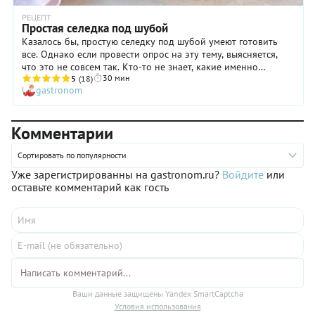
РЕЦЕПТ
Простая селедка под шубой
Казалось бы, простую селедку под шубой умеют готовить
все. Однако если провести опрос на эту тему, выясняется,
что это не совсем так. Кто-то не знает, какие именно
30 мин
ингредиенты входят в состав салата, кто-то — в каком
5
(18)
gastronom
порядке их располагать, кто-то — сколько варить свеклу… В
общем, все не так уж и легко! Поэтому мы решили дать
самый простой рецепт селедки под шубой, который
Комментарии
расставит все точки над «и» и поможет вам идеально
приготовить этот салат, когда того захочется. Тем более что
он замечателен доступностью ингредиентов, которые или
Сортировать по популярности
уже есть в доме, или их без проблем можно купить в
Уже зарегистрированны на gastronom.ru?
Войдите
или
ближайшем магазине.
оставьте комментарий как гость
Ваши данные защищены Yandex SmartCaptcha
Условия использования