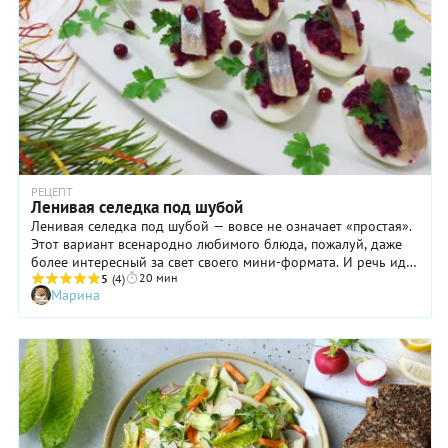
РЕЦЕПТ
Ленивая селедка под шубой
Ленивая селедка под шубой — вовсе не означает «простая».
Этот вариант всенародно любимого блюда, пожалуй, даже
более интересный за свет своего мини-формата. И речь идет
20 мин
не об использовании небольших кулинарных колец для
5
(4)
Марина
«расфасовки» ингредиентов! Тертая свекла и желтки,
смешанные с майонезом, выкладываются в половинки
яичных белков и затем на них уже водружаются кусочки
селедки. То есть, мы получаем практически традиционный
вкус (не хватает только картофеля и лука), заключенный в
совершенно иную оболочку. Приготовление же такой
селедки под шубой действительно «ленивое» и быстрое,
особенно, если вы заранее озаботились варкой или
запеканием свеклы. Эффектно и легко!