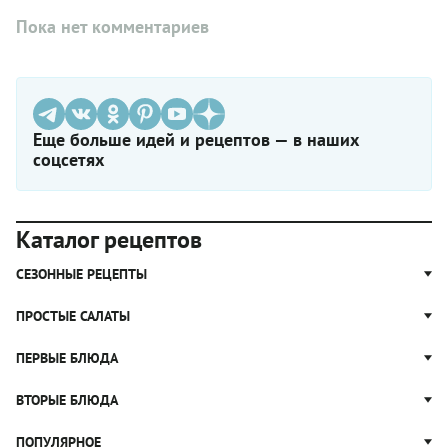
Пока нет комментариев
Еще больше идей и рецептов — в наших
соцсетях
Каталог рецептов
СЕЗОННЫЕ РЕЦЕПТЫ
Рецепты из капусты
ПРОСТЫЕ САЛАТЫ
Блюда с картошкой
Простые салаты
ПЕРВЫЕ БЛЮДА
Рецепты с грибами
Салат Оливье
Яблочные пироги
Щи
ВТОРЫЕ БЛЮДА
Салат Цезарь
Рецепты с клюквой
Борщ
Салат Нисуаз
Котлеты
ПОПУЛЯРНОЕ