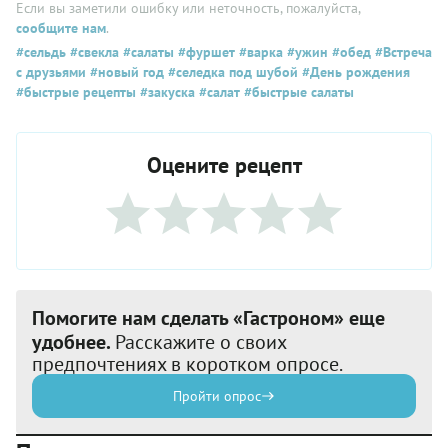
Если вы заметили ошибку или неточность, пожалуйста,
сообщите нам
.
#сельдь
#свекла
#салаты
#фуршет
#варка
#ужин
#обед
#Встреча
с друзьями
#новый год
#селедка под шубой
#День рождения
#быстрые рецепты
#закуска
#салат
#быстрые салаты
Оцените рецепт
Помогите нам сделать «Гастроном» еще
удобнее.
Расскажите о своих
предпочтениях в коротком опросе.
Пройти опрос