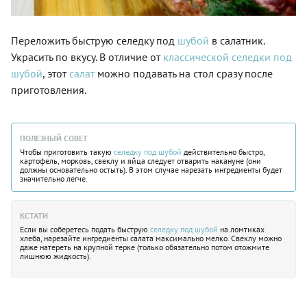
Переложить быструю селедку под
шубой
в салатник.
Украсить по вкусу. В отличие от
классической селедки под
шубой
, этот
салат
можно подавать на стол сразу после
приготовления.
ПОЛЕЗНЫЙ СОВЕТ
Чтобы приготовить такую
селедку под шубой
действительно быстро,
картофель, морковь, свеклу и яйца следует отварить накануне (они
должны основательно остыть). В этом случае нарезать ингредиенты будет
значительно легче.
КСТАТИ
Если вы соберетесь подать быструю
селедку под шубой
на ломтиках
хлеба, нарезайте ингредиенты салата максимально мелко. Свеклу можно
даже натереть на крупной терке (только обязательно потом отожмите
лишнюю жидкость).