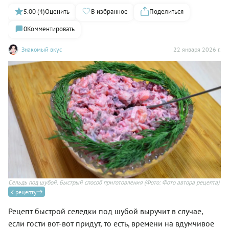
5.00 (4)
Оценить
В избранное
Поделиться
0
Комментировать
Знакомый вкус
22 января 2026 г.
та)
Сельдь под шубой. Быстрый способ приготовления
(Фото: Фото автора рецепта)
Се
К рецепту
Рецепт быстрой селедки под шубой выручит в случае,
если гости вот-вот придут, то есть, времени на вдумчивое