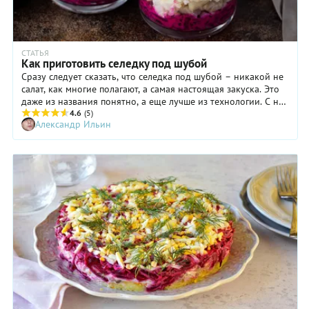
СТАТЬЯ
Как приготовить селедку под шубой
Сразу следует сказать, что селедка под шубой – никакой не
салат, как многие полагают, а самая настоящая закуска. Это
даже из названия понятно, а еще лучше из технологии. С нее
и начнем – тем более что относительно последовательности
4.6
(5)
Александр Ильин
закладки ингредиентов каждая хозяйка знает все наизусть с
дошкольного возраста.