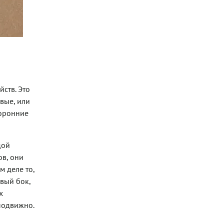
ств. Это
овые, или
торонние
дой
ов, они
м деле то,
вый бок,
х
еподвижно.