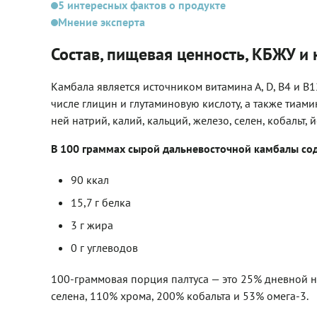
5 интересных фактов о продукте
Мнение эксперта
Состав, пищевая ценность, КБЖУ и
Камбала является источником витамина А, D, В4 и В1
числе глицин и глутаминовую кислоту, а также тиами
ней натрий, калий, кальций, железо, селен, кобальт, 
В 100 граммах сырой дальневосточной камбалы со
90 ккал
15,7 г белка
3 г жира
0 г углеводов
100-граммовая порция палтуса — это 25% дневной 
селена, 110% хрома, 200% кобальта и 53% омега-3.