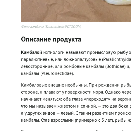
Филе камбалы (Shutterstock/FOTODOM)
Описание продукта
Камбалой
ихтиологи называют промысловую рыбу о
паралихтиевые, или ложнопалтусовые (Paralichthyida
левосторонние, или ромбовые камбалы (Bothidae) и
камбалы (Pleuronectidae).
Камбаловые внешне необычны. При рождении рыбы э
стороне, и плавают у поверхности моря. Однако чер
начинают меняться: оба глаза «переходят» на верхню
что мы называем животом и спиной, — это два бока
а у других видов — левый. С таким развитием проис
камбалы. Став взрослыми (примерно с 3 лет), рыбы 