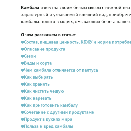
Камбала
известна своим белым мясом с нежной текст
характерный и узнаваемый внешний вид, приобретен
камбалы: только в морях, омывающих берега нашего 
О чем расскажем в статье:
Состав, пищевая ценность, КБЖУ и норма потреб
Описание продукта
Сезон
Виды и сорта
Чем камбала отличается от палтуса
Как выбирать
Как хранить
Как чистить чешую
Как нарезать
Как приготовить камбалу
Сочетание с другими продуктами
Продукт в кухнях мира
Польза и вред камбалы