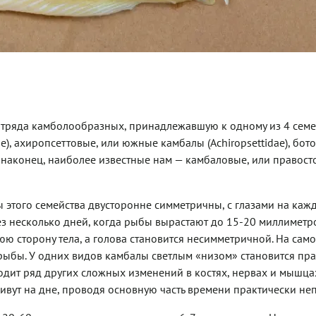
тряда камболообразных, принадлежавшую к одному из 4 семей
e), ахиропсеттовые, или южные камбалы (Achiropsettidae), бот
, наконец, наиболее известные нам — камбаловые, или правос
того семейства двусторонне симметричны, с глазами на каж
ез несколько дней, когда рыбы вырастают до 15-20 миллиметр
ю сторону тела, а голова становится несимметричной. На само
 рыбы. У одних видов камбалы светлым «низом» становится пра
ходит ряд других сложных изменений в костях, нервах и мышца
живут на дне, проводя основную часть времени практически н