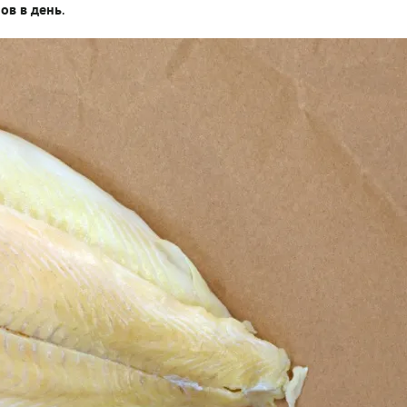
ов в день
.