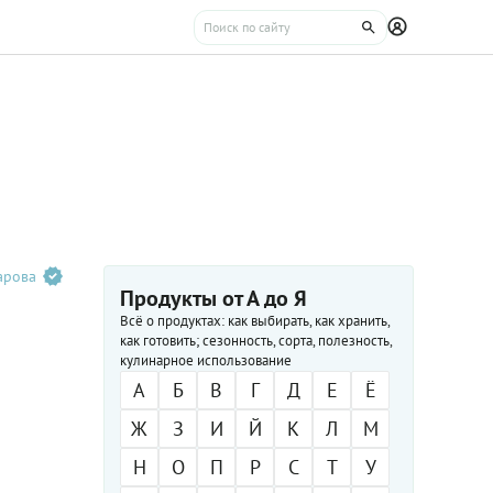
арова
Продукты от А до Я
Всё о продуктах: как выбирать, как хранить,
как готовить; сезонность, сорта, полезность,
кулинарное использование
А
Б
В
Г
Д
Е
Ё
Ж
З
И
Й
К
Л
М
Н
О
П
Р
С
Т
У