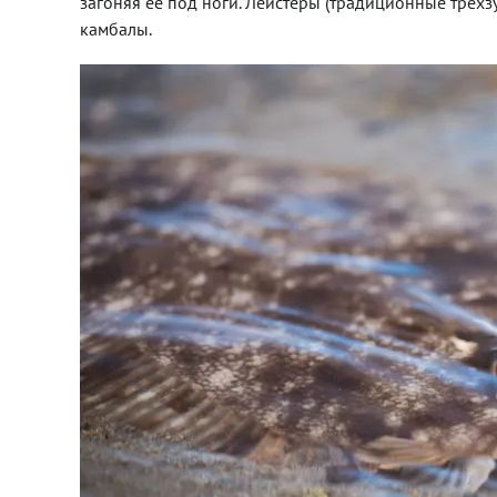
загоняя ее под ноги. Лейстеры (традиционные трех
камбалы.