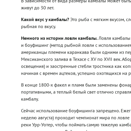
В зависимости от вида размеры камбалы может быть 
живут до 30 лет.
Какой вкус у камбалы?
Это рыба с мягким вкусом, сл
рыбная по вкусу.
Немного из истории ловли камбалы.
Ловля камбалы 
и боуфишинг (метод рыбной ловли с использованием 
американцы племени каранкава были одними из перв
Мексиканского залива в Техасе с XV по XVII век. А
освещения) и заостренные стебли тростника как копь
начиная с времен ацтеков, успешно охотящихся на р
В конце 1800-х факел и пламя были заменены фонар
портативными, а теплый белый свет отлично справля
камбалу.
Сейчас использование боуфишинга запрещено. Еже
неделю августа) проходит чемпионат мира по ловле
реки Урр-Уотер, чтобы поймать самую тяжелую камба