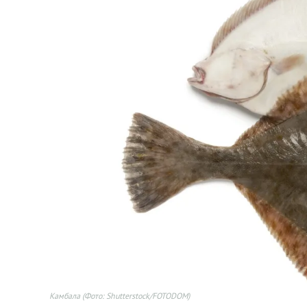
Камбала
(Фото: Shutterstock/FOTODOM)