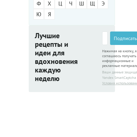
Ф
Х
Ц
Ч
Ш
Щ
Э
Ю
Я
Лучшие
Подписать
рецепты и
идеи для
Нажимая на кнопку, я
соглашаюсь получать
вдохновения
информационные и
рекламные материал
каждую
Ваши данные защищ
неделю
Yandex SmartCaptcha
Условия использован