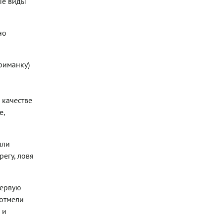
ые виды
но
риманку)
 качестве
е,
ыли
егу, ловя
первую
 отмели
 и