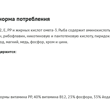
 норма потребления
2, Е, РР и жирных кислот омега-3. Рыба содержит аминокислоты
н, рибофлавин, никотиновую и пантотеновую кислоту, пиридокс
йод, магний, медь, фосфор, хром и цинк.
держится:
нормы витамина РР, 40% витамина В12, 23% фосфора, 33% йода