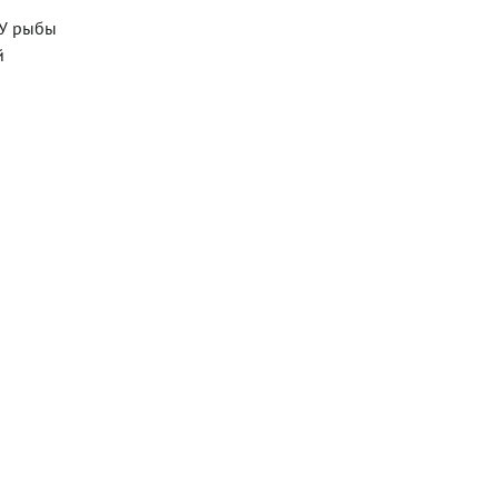
 У рыбы
й