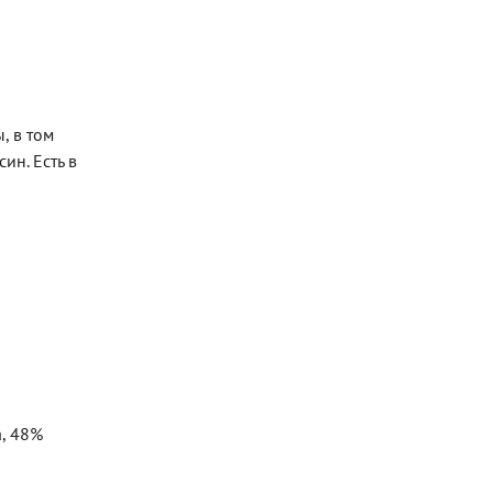
, в том
ин. Есть в
, 48%