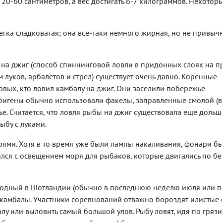
20-60 сантиметров, а вес достигать 6-7 килограммов. Некотор
егка сладковатая; она все-таки немного жирная, но не привыч
на джиг (способ спиннинговой ловли в придонных слоях на п
луков, арбалетов и стрел) существует очень давно. Коренные
ых, кто ловил камбалу на джиг. Они заселили побережье
боригены обычно использовали факелы, заправленные смолой (в
е. Считается, что ловля рыбы на джиг существовала еще дольш
ыбу с луками.
ями. Хотя в то время уже были лампы накаливания, фонари б
лся с освещением моря для рыбаков, которые двигались по бер
годный в Шотландии (обычно в последнюю неделю июля или 
 камбалы. Участники соревнований отважно бороздят илистые
лу или выловить самый большой улов. Рыбу ловят, идя по грязи