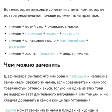
Вот некоторые вкусовые сочетания с тимьяном, которые
повара рекомендуют почаще применять на практике:
тимьян + козий сыр + оливковое масло
тимьян +
пармезан
+
чеснок
+
картошка
тимьян + оливковое масло +
лимонный сок
+
розмарин
тимьян + хлопья
перца чили
+ цедра лимона.
Чем можно заменить
Шеф-повара считают, что майоран и
петрушка
– неплохие
заменители свежего тимьяна, если сравнивать их немного
травянистый оттенок вкуса. Только ни одна из этих трав
не выдерживает длительного нагревания, как тимьян, и их
следует добавлять в самом конце приготовления.
Тархун
может заменить тимьян в блюдах из курицы и