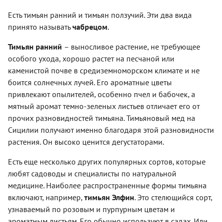
Есть тимьян ранний и тимьян ползучий. Эти два вида
принято называть
чабрецом
.
Тимьян ранний
– выносливое растение, не требующее
особого ухода, хорошо растет на песчаной или
каменистой почве в средиземноморском климате и не
боится солнечных лучей. Его ароматные цветы
привлекают опылителей, особенно пчел и бабочек, а
мятный аромат темно-зеленых листьев отличает его от
прочих разновидностей тимьяна. Тимьяновый мед на
Сицилии получают именно благодаря этой разновидности
растения. Он высоко ценится дегустаторами.
Есть еще несколько других популярных сортов, которые
любят садоводы и специалисты по натуральной
медицине. Наиболее распространенные формы тимьяна
включают, например,
тимьян Элфин
. Это стелющийся сорт,
узнаваемый по розовым и пурпурным цветам и
ароматным листьям. Его обычно используют в садах. Или