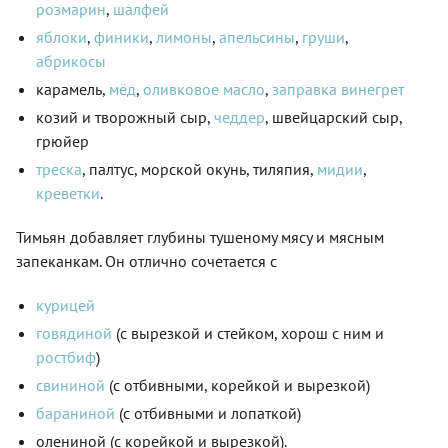
розмарин
,
шалфей
яблоки
,
финики
,
лимоны
,
апельсины
,
груши
,
абрикосы
карамель,
мёд
,
оливковое масло
,
заправка винегрет
козий и творожный сыр,
чеддер
, швейцарский сыр,
грюйер
треска
, палтус, морской окунь, тиляпия,
мидии
,
креветки
.
Тимьян добавляет глубины тушеному мясу и мясным
запеканкам. Он отлично сочетается с
курицей
говядиной
(с вырезкой и стейком, хорош с ним и
ростбиф
)
свининой
(с отбивными, корейкой и вырезкой)
бараниной
(с отбивными и лопаткой)
олениной (с корейкой и вырезкой).