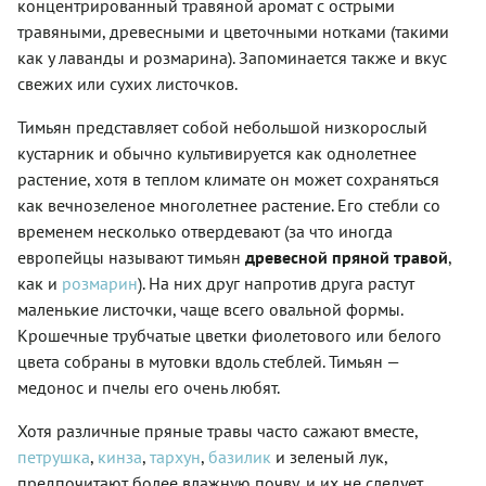
концентрированный травяной аромат с острыми
травяными, древесными и цветочными нотками (такими
как у лаванды и розмарина). Запоминается также и вкус
свежих или сухих листочков.
Тимьян представляет собой небольшой низкорослый
кустарник и обычно культивируется как однолетнее
растение, хотя в теплом климате он может сохраняться
как вечнозеленое многолетнее растение. Его стебли со
временем несколько отвердевают (за что иногда
европейцы называют тимьян
древесной пряной травой
,
как и
розмарин
). На них друг напротив друга растут
маленькие листочки, чаще всего овальной формы.
Крошечные трубчатые цветки фиолетового или белого
цвета собраны в мутовки вдоль стеблей. Тимьян —
медонос и пчелы его очень любят.
Хотя различные пряные травы часто сажают вместе,
петрушка
,
кинза
,
тархун
,
базилик
и зеленый лук,
предпочитают более влажную почву, и их не следует