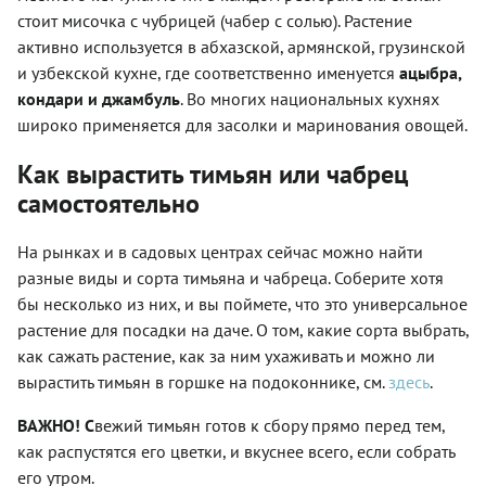
стоит мисочка с чубрицей (чабер с солью). Растение
активно используется в абхазской, армянской, грузинской
и узбекской кухне, где соответственно именуется
ацыбра,
кондари и джамбуль
. Во многих национальных кухнях
широко применяется для засолки и маринования овощей.
Как вырастить тимьян или чабрец
самостоятельно
На рынках и в садовых центрах сейчас можно найти
разные виды и сорта тимьяна и чабреца. Соберите хотя
бы несколько из них, и вы поймете, что это универсальное
растение для посадки на даче. О том, какие сорта выбрать,
как сажать растение, как за ним ухаживать и можно ли
вырастить тимьян в горшке на подоконнике, см.
здесь
.
ВАЖНО! С
вежий тимьян готов к сбору прямо перед тем,
как распустятся его цветки, и вкуснее всего, если собрать
его утром.