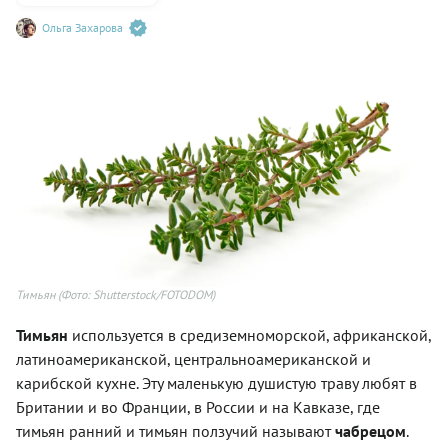
Ольга Захарова
Тимьян
(Фото: Shutterstock/FOTODOM)
Тимьян
используется в средиземноморской, африканской,
латиноамериканской, центральноамериканской и
карибской кухне. Эту маленькую душистую траву любят в
Британии и во Франции, в России и на Кавказе, где
тимьян ранний и тимьян ползучий называют
чабрецом
.