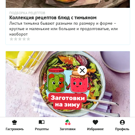
ПОДБОРКА РЕЦЕПТОВ
Коллекция рецептов блюд с тимьяном
Листья тимьяна бывают разными по размеру и форме –
круглые и маленькие или большие и продолговатые, или
наоборот
РЕЦЕПТ
Теплый салат с жареной грушей, свеклой, красным
Гастрономъ
Рецепты
Заготовки
Избранное
Профиль