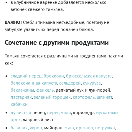
в клубничное варенье добавляется несколько
веточек свежего тимьяна.
ВАЖНО!
Стебли тимьяна несъедобные, поэтому не
забудьте удалить их перед подачей блюда.
Сочетание с другими продуктами
Тимьян сочетается с различными ингредиентами, такими
как:
сладкий перец
,
брокколи
,
брюссельская капуста
,
белокочанная капуста
,
сельдерей
,
кукуруза
,
баклажаны
,
фенхель
, репчатый лук и лук-порей,
пастернак
,
зеленый горошек
,
картофель
,
шпинат
,
кабачки
душистый
перец,
перец чили
, кориандр,
мускатный
орех
, лавровый лист
базилик
,
укроп
, майоран,
мята
,
орегано
,
петрушка
,