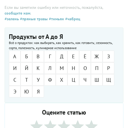
Если вы заметили ошибку или неточность, пожалуйста,
сообщите нам
.
#зелень
#пряные травы
#тимьян
#чабрец
Продукты от А до Я
Всё о продуктах: как выбирать, как хранить, как готовить; сезонность,
сорта, полезность, кулинарное использование
А
Б
В
Г
Д
Е
Ё
Ж
З
И
Й
К
Л
М
Н
О
П
Р
С
Т
У
Ф
Х
Ц
Ч
Ш
Щ
Э
Ю
Я
Оцените статью