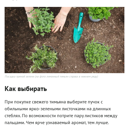
Посадка пряной зелени (на фото лимонный тимьян справа в нижнем ряду)
Как выбирать
При покупке свежего тимьяна выберите пучок с
обильными ярко-зелеными листочками на длинных
стеблях. По возможности потрите пару листиков между
пальцами. Чем ярче узнаваемый аромат, тем лучше.