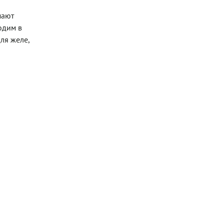
мают
одим в
ля желе,