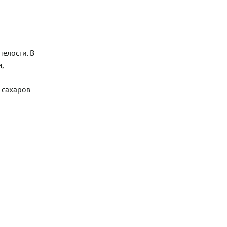
елости. В
,
 сахаров