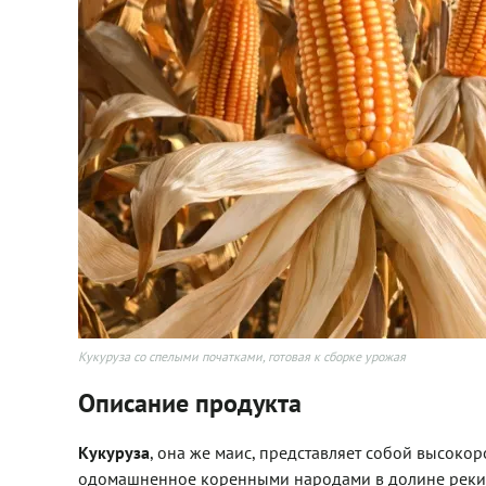
Кукуруза со спелыми початками, готовая к сборке урожая
Описание продукта
Кукуруза
, она же маис, представляет собой высокор
одомашненное коренными народами в долине реки Б