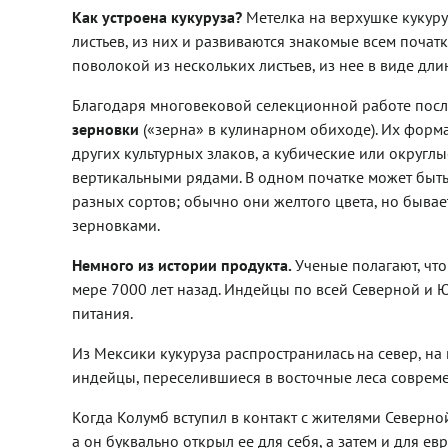
Как устроена кукуруза?
Метелка на верхушке кукуру
листьев, из них и развиваются знакомые всем початк
поволокой из нескольких листьев, из нее в виде дл
Благодаря многовековой селекционной работе посл
зерновки
(«зерна» в кулинарном обиходе). Их форма
других культурных злаков, а кубические или округл
вертикальными рядами. В одном початке может быть
разных сортов; обычно они желтого цвета, но быва
зерновками.
Немного из истории продукта.
Ученые полагают, чт
мере 7000 лет назад. Индейцы по всей Северной и 
питания.
Из Мексики кукуруза распространилась на север, на 
индейцы, переселившиеся в восточные леса совреме
Когда Колумб вступил в контакт с жителями Северн
а он буквально открыл ее для себя, а затем и для е