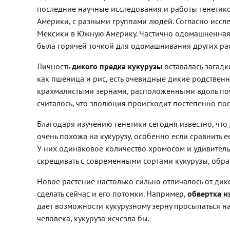
последние научные исследования и работы генетико
Америки, с разными группами людей. Согласно исс
Мексики в Южную Америку. Частично одомашненная к
была горячей точкой для одомашнивания других раст
Личность
дикого предка кукурузы
оставалась загадк
как пшеница и рис, есть очевидные дикие родственни
крахмалистыми зернами, расположенными вдоль поч
считалось, что эволюция происходит постепенно по
Благодаря изучению генетики сегодня известно, что
очень похожа на кукурузу, особенно если сравнить 
У них одинаковое количество хромосом и удивитель
скрещивать с современными сортами кукурузы, обра
Новое растение настолько сильно отличалось от дико
сделать сейчас и его потомки. Например,
обвертка и
дает возможности кукурузному зерну просыпаться на 
человека, кукуруза исчезла бы.