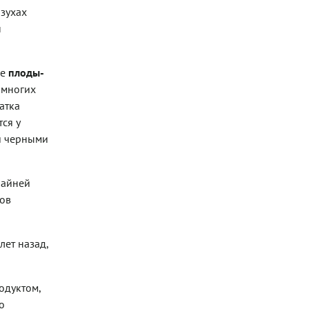
азухах
н
ые
плоды-
 многих
атка
ся у
ти черными
райней
тов
лет назад,
одуктом,
о