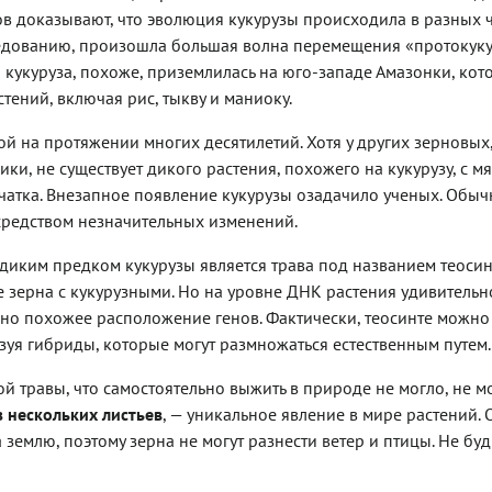
в доказывают, что эволюция кукурузы происходила в разных 
ледованию, произошла большая волна перемещения «протокуку
укуруза, похоже, приземлилась на юго-западе Амазонки, кот
ений, включая рис, тыкву и маниоку.
ой на протяжении многих десятилетий. Хотя у других зерновых,
ки, не существует дикого растения, похожего на кукурузу, с м
атка. Внезапное появление кукурузы озадачило ученых. Обыч
средством незначительных изменений.
 диким предком кукурузы является трава под названием теосин
ее зерна с кукурузными. Но на уровне ДНК растения удивительн
но похожее расположение генов. Фактически, теосинте можно
зуя гибриды, которые могут размножаться естественным путем.
й травы, что самостоятельно выжить в природе не могло, не мо
з нескольких листьев
, — уникальное явление в мире растений. 
землю, поэтому зерна не могут разнести ветер и птицы. Не буд