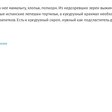
из нее мамалыгу, хлопья, попкорн. Из недозревших зерен выжи
сные испанские лепешки-тортильи, а кукурузный крахмал необх
напитков. Есть и кукурузный сироп, нужный как подсластитель д
ения