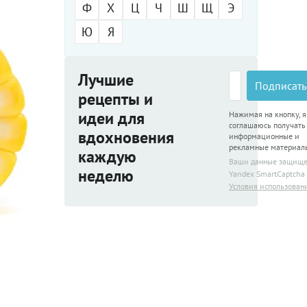
Ф
Х
Ц
Ч
Ш
Щ
Э
Ю
Я
Лучшие
Подписать
рецепты и
идеи для
Нажимая на кнопку, я
соглашаюсь получать
вдохновения
информационные и
рекламные материал
каждую
Ваши данные защищ
неделю
Yandex SmartCaptcha
Условия использован
В каких продуктах содержится полезный крахмал? Он поможет пищева