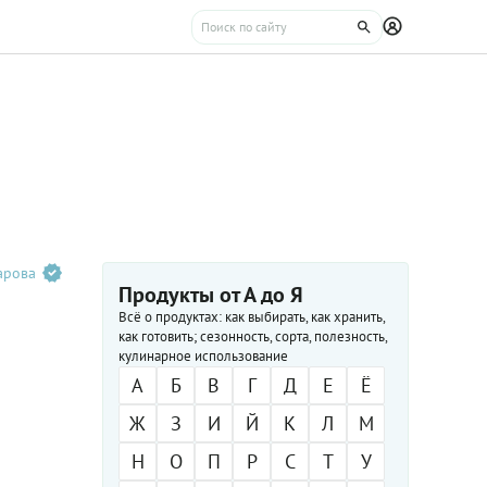
арова
Продукты от А до Я
Всё о продуктах: как выбирать, как хранить,
как готовить; сезонность, сорта, полезность,
кулинарное использование
А
Б
В
Г
Д
Е
Ё
Ж
З
И
Й
К
Л
М
Н
О
П
Р
С
Т
У