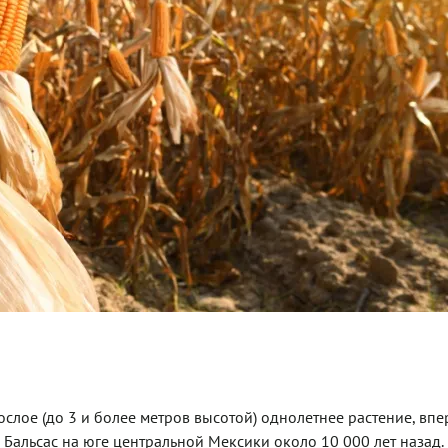
ослое (до 3 и более метров высотой) однолетнее растение, вп
альсас на юге центральной Мексики около 10 000 лет назад.