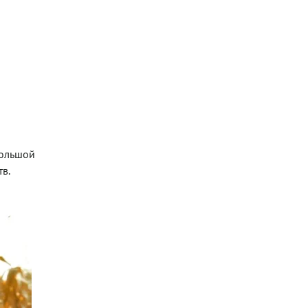
большой
тв.