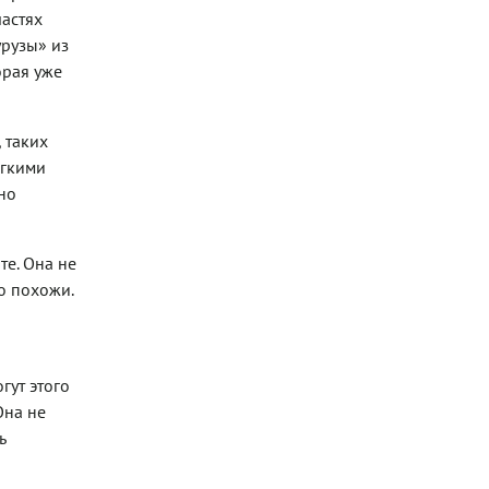
частях
рузы» из
орая уже
 таких
ягкими
но
те. Она не
о похожи.
гут этого
Она не
ь