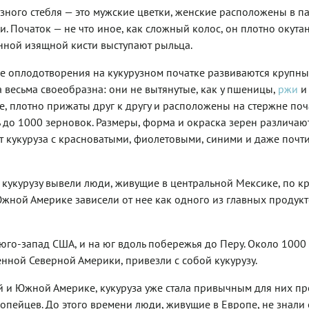
зного стебля — это мужские цветки, женские расположены в п
и. Початок — не что иное, как сложный колос, он плотно окута
инной изящной кисти выступают рыльца.
е оплодотворения на кукурузном початке развиваются крупн
 весьма своеобразна: они не вытянутые, как у пшеницы,
ржи
и
ые, плотно прижаты друг к другу и расположены на стержне поч
 до 1000 зерновок. Размеры, форма и окраска зерен различают
ет кукуруза с красноватыми, фиолетовыми, синими и даже поч
о кукурузу вывели люди, живущие в центральной Мексике, по к
Южной Америке зависели от нее как одного из главных продук
юго-запад США, и на юг вдоль побережья до Перу. Около 1000 
нной Северной Америки, привезли с собой кукурузу.
ой и Южной Америке, кукуруза уже стала привычным для них пр
вропейцев. До этого времени люди, живущие в Европе, не знали 