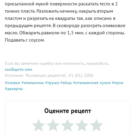
присыпанной мукой поверхности раскатать тесто в 2
тонких пласта. Разложить начинку, накрыть вторым
пластом и разрезать на квадраты так, как описано в
предыдущем рецепте. В сковороде разогреть оливковое
масло. Обжарить равиоли по 1,5 мин. с каждой стороны.
Подавать с соусом.
Если вы заметили ошибку или неточность, пожалуйста,
сообщите нам
.
Источник: "Коллекция рецептов"
, #1 (01), 2006
#сливки
#апельсины
#груша
#яйца
#итальянская кухня
#мука
#десерты
Оцените рецепт