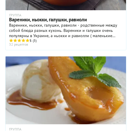
ГРУППА
Вареники, ньокки, галушки, равиоли
Вареники, ньокки, галушки, равиоли - родственные между
собой блюда разных кухонь. Вареники и галушки очень
популярны в Украине, а ньокки и равиолли ( маленькие
пельмени) - популярные итальянские блюда. Готовятся
5
(3)
32 рецептов
вареники, ньокки, галушки, равиоли из теста и
отвариваются.
ГРУППА