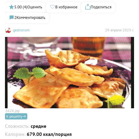
5.00 (4)
Оценить
В избранное
Поделиться
2
Комментировать
gastronom
29 апреля 2025 г.
3626.jpg
К рецепту
Сложность:
средне
Калории:
679.00 ккал/порция