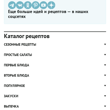
Еще больше идей и рецептов — в наших
соцсетях
Каталог рецептов
СЕЗОННЫЕ РЕЦЕПТЫ
Рецепты из капусты
ПРОСТЫЕ САЛАТЫ
Блюда с картошкой
Простые салаты
ПЕРВЫЕ БЛЮДА
Рецепты с грибами
Салат Оливье
Яблочные пироги
Щи
ВТОРЫЕ БЛЮДА
Салат Цезарь
Рецепты с клюквой
Борщ
Салат Нисуаз
Котлеты
ПОПУЛЯРНОЕ
Блюда из тыквы
Рассольник
Салат Мимоза
Плов
Гороховый суп
Пицца
ЗАКУСКИ
Крабовый салат
Пельмени
Суп солянка
Сырники
Вареники
Жюльен
ВЫПЕЧКА
Суп Харчо
Блины и блинчики