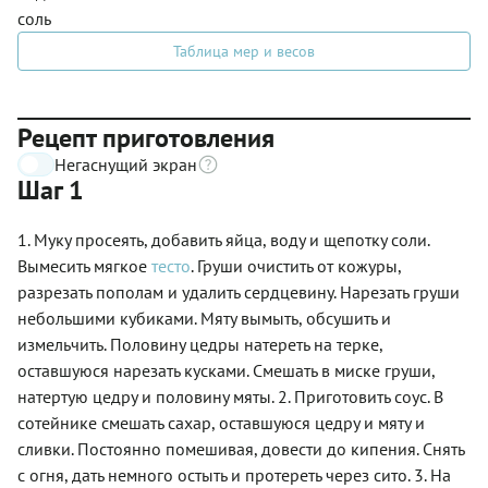
соль
Таблица мер и весов
Рецепт приготовления
Негаснущий экран
Шаг 1
1. Муку просеять, добавить яйца, воду и щепотку соли.
Вымесить мягкое
тесто
. Груши очистить от кожуры,
разрезать пополам и удалить сердцевину. Нарезать груши
небольшими кубиками. Мяту вымыть, обсушить и
измельчить. Половину цедры натереть на терке,
оставшуюся нарезать кусками. Смешать в миске груши,
натертую цедру и половину мяты. 2. Приготовить соус. В
сотейнике смешать сахар, оставшуюся цедру и мяту и
сливки. Постоянно помешивая, довести до кипения. Снять
с огня, дать немного остыть и протереть через сито. 3. На