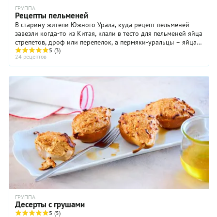
ГРУППА
Рецепты пельменей
В старину жители Южного Урала, куда рецепт пельменей
завезли когда-то из Китая, клали в тесто для пельменей яйца
стрепетов, дроф или перепелок, а пермяки-уральцы – яйца
5
куропаток. Сейчас, обычно, ...
(3)
24 рецептов
ГРУППА
Десерты с грушами
5
(5)