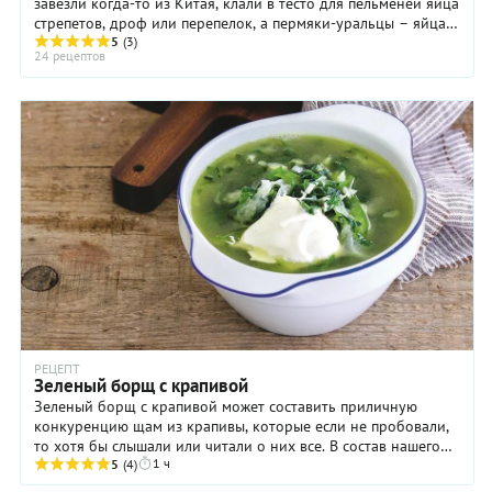
завезли когда-то из Китая, клали в тесто для пельменей яйца
стрепетов, дроф или перепелок, а пермяки-уральцы – яйца
5
куропаток. Сейчас, обычно, ...
(3)
24 рецептов
РЕЦЕПТ
Зеленый борщ с крапивой
Зеленый борщ с крапивой может составить приличную
конкуренцию щам из крапивы, которые если не пробовали,
то хотя бы слышали или читали о них все. В состав нашего
1 ч
супа входит нежная молодая ...
5
(4)