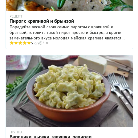
РЕЦЕПТ
Пирог с крапивой и брынзой
Порадуйте весной свою семью пирогом с крапивой и
брынзой, готовить такой пирог просто и быстро, а кроме
замечательного вкуса молодая майская крапива является
1 ч
кладовой питательных веществ. ...
5
(5)
ГРУППА
Вареники, ньокки, галушки, равиоли