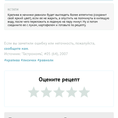
КСТАТИ
Крапива в начинке равиоли будет выглядеть более аппетитно (сохранит
свой яркий цвет), если ее не жарить, а опустить на полминуты в кипящую
воду, после чего переложить в ледяную на пару минут. Ну а потом
соедините ее с луком, картофелем и готовьте по рецепту.
Если вы заметили ошибку или неточность, пожалуйста,
сообщите нам
.
Источник: "Гастрономъ"
, #05 (64), 2007
#крапива
#лисички
#равиоли
Оцените рецепт