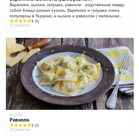
Вареники, ньокки, галушки, равиоли - родственные между
собой блюда разных кухонь. Вареники и галушки очень
популярны в Украине, а ньокки и равиолли ( маленькие
пельмени) - популярные итальянские блюда. Готовятся
5
(3)
32 рецептов
вареники, ньокки, галушки, равиоли из теста и
отвариваются.
ГРУППА
Равиоли
5
(2)
59 рецептов