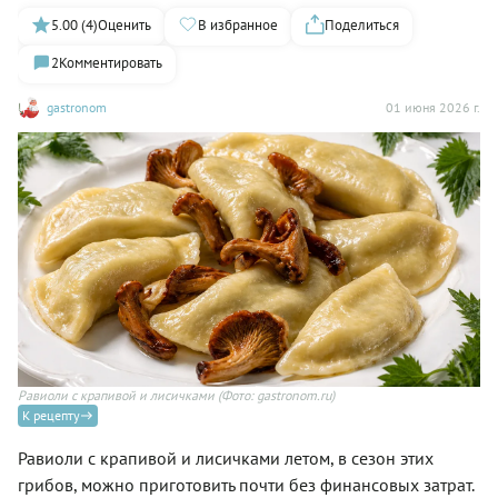
5.00 (4)
Оценить
В избранное
Поделиться
2
Комментировать
gastronom
01 июня 2026 г.
Равиоли с крапивой и лисичками
(Фото: gastronom.ru)
К рецепту
Равиоли с крапивой и лисичками летом, в сезон этих
грибов, можно приготовить почти без финансовых затрат.