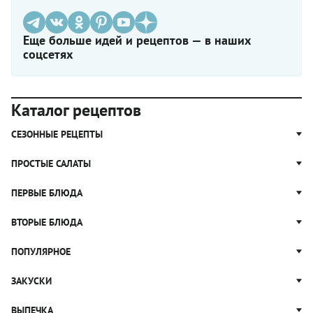
Еще больше идей и рецептов — в наших
соцсетях
Каталог рецептов
СЕЗОННЫЕ РЕЦЕПТЫ
Рецепты из капусты
ПРОСТЫЕ САЛАТЫ
Блюда с картошкой
Простые салаты
ПЕРВЫЕ БЛЮДА
Рецепты с грибами
Салат Оливье
Яблочные пироги
Щи
ВТОРЫЕ БЛЮДА
Салат Цезарь
Рецепты с клюквой
Борщ
Салат Нисуаз
Котлеты
ПОПУЛЯРНОЕ
Блюда из тыквы
Рассольник
Салат Мимоза
Плов
Гороховый суп
Пицца
ЗАКУСКИ
Крабовый салат
Пельмени
Суп солянка
Сырники
Вареники
Жюльен
ВЫПЕЧКА