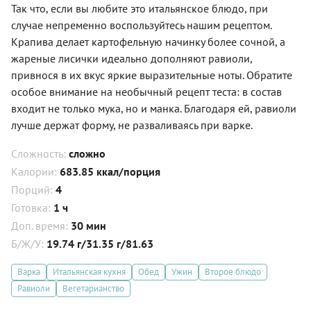
Так что, если вы любите это итальянское блюдо, при
случае непременно воспользуйтесь нашим рецептом.
Крапива делает картофельную начинку более сочной, а
жареные лисички идеально дополняют равиоли,
привнося в их вкус яркие выразительные ноты. Обратите
особое внимание на необычный рецепт теста: в состав
входит не только мука, но и манка. Благодаря ей, равиоли
лучше держат форму, не разваливаясь при варке.
Сложность:
сложно
Калории:
683.85 ккал/порция
Порций:
4
Готовка:
1 ч
Доп. время:
30 мин
Б/Ж/У:
19.74 г/31.35 г/81.63
Варка
Итальянская кухня
Обед
Ужин
Второе блюдо
Равиоли
Вегетарианство