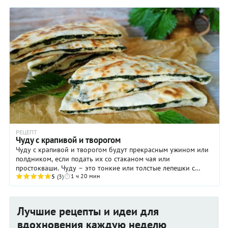
РЕЦЕПТ
Чуду с крапивой и творогом
Чуду с крапивой и творогом будут прекрасным ужином или
полдником, если подать их со стаканом чая или
простокваши. Чуду – это тонкие или толстые лепешки с
1 ч 20 мин
начинкой, обжаренные на сухой сковороде, ...
5
(3)
Лучшие рецепты и идеи для
вдохновения каждую неделю