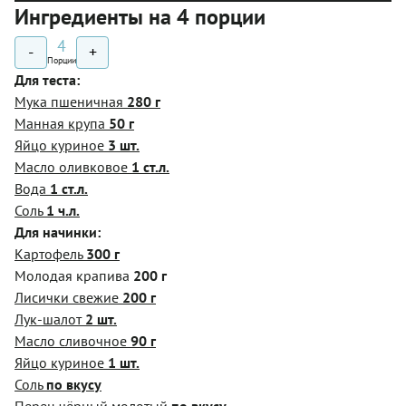
Ингредиенты на 4 порции
4
-
+
Порции
Для теста:
Мука пшеничная
280 г
Манная крупа
50 г
Яйцо куриное
3 шт.
Масло оливковое
1 ст.л.
Вода
1 ст.л.
Соль
1 ч.л.
Для начинки:
Картофель
300 г
Молодая крапива
200 г
Лисички свежие
200 г
Лук-шалот
2 шт.
Масло сливочное
90 г
Яйцо куриное
1 шт.
Соль
по вкусу
Перец чёрный молотый
по вкусу