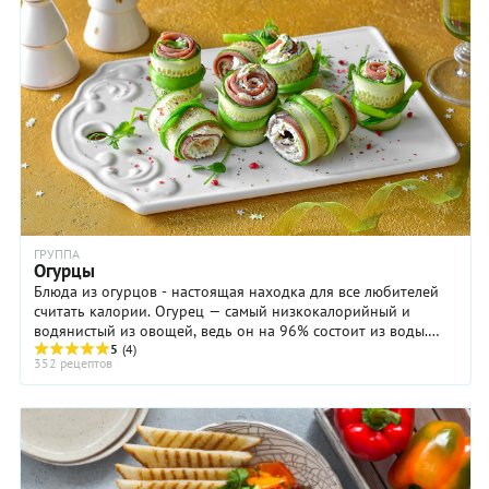
чистите
выходной
картошку —
день.
и вперед!
ГРУППА
Огурцы
Блюда из огурцов - настоящая находка для все любителей
считать калории. Огурец — самый низкокалорийный и
водянистый из овощей, ведь он на 96% состоит из воды.
Культурные огурцы появились в жарких ...
5
(4)
352 рецептов