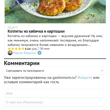
РЕЦЕПТ
Котлеты из кабачка и картошки
Котлеты из кабачка и картошки — вкуснее драников! Ну или,
как минимум, очень напоминают последние, но благодаря
кабачку получаются более нежными и воздушными.
30 мин
Обжаренные до золотистой корочки, картофельно-
4.64
(14)
Мария Федина
кабачковые котлеты прекрасно сочетаются со сметаной,
йогуртовым соусом или свежей зеленью. Подавать их можно
Комментарии
как самостоятельное блюдо или как небанальный гарнир к
птице, мясу или даже рыбе. А еще они отлично хранятся без
Сортировать по популярности
потери вкуса в холодильнике – разогрели и перекусили. В
нашем пошаговом рецепте с фото рассказываем и
Уже зарегистрированны на gastronom.ru?
Войдите
или
показываем, как приготовить вкусные котлеты из кабачков и
оставьте комментарий как гость
картошки на сковороде.