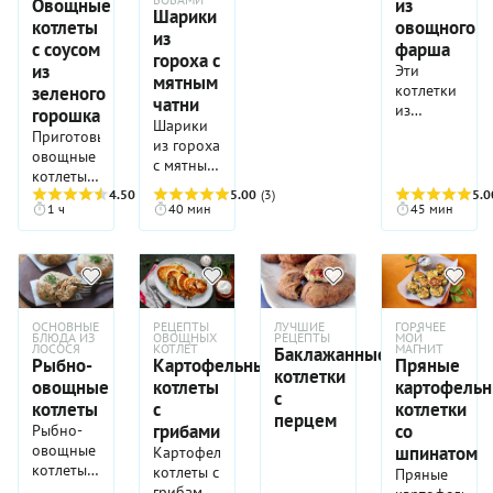
Овощные
из
Шарики
котлеты
овощного
из
с соусом
фарша
гороха с
из
Эти
мятным
котлетки
зеленого
чатни
из
горошка
Шарики
овощного
Приготовьте
из гороха
фарша
овощные
с мятным
понравятся
котлеты с
чатни —
абсолютно
соусом из
4.50
(4)
5.00
(3)
5.0
это
всем — от
1 ч
40 мин
45 мин
зеленого
индийская
детей и
горошка
закуска с
бабушек-
по
очень
дедушек,
нашему
освежающим,
для
рецепту,
можно
которых
и вы
даже
ОСНОВНЫЕ
РЕЦЕПТЫ
ЛУЧШИЕ
ГОРЯЧЕЕ
они и
обнаружите,
БЛЮДА ИЗ
ОВОЩНЫХ
РЕЦЕПТЫ
МОЙ
сказать
были
ЛОСОСЯ
КОТЛЕТ
МАГНИТ
Баклажанные
что они
Рыбно-
Картофельные
Пряные
взрывным
придуманы,
котлетки
насыщают
вкусом.
овощные
котлеты
картофель
до
ничуть не
с
Конечно
котлеты
с
котлетки
жаждущих
хуже, чем
перцем
же, по
одного
грибами
со
Рыбно-
мясные.
большей
лишь
овощные
шпинатом
Картофельные
Ну а вкус
части это
только
котлеты
котлеты с
этого
Пряные
все соус.
мяса
по этому
грибами,