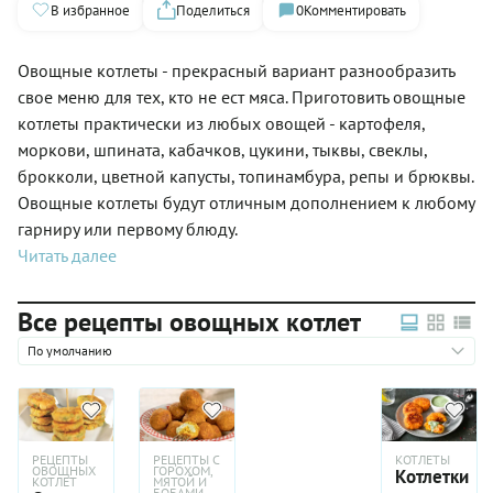
В избранное
Поделиться
0
Комментировать
Овощные котлеты - прекрасный вариант разнообразить
свое меню для тех, кто не ест мяса. Приготовить овощные
котлеты практически из любых овощей - картофеля,
моркови, шпината, кабачков, цукини, тыквы, свеклы,
брокколи, цветной капусты, топинамбура, репы и брюквы.
Овощные котлеты будут отличным дополнением к любому
гарниру или первому блюду.
Читать далее
Все рецепты овощных котлет
По умолчанию
РЕЦЕПТЫ
РЕЦЕПТЫ С
КОТЛЕТЫ
ОВОЩНЫХ
ГОРОХОМ,
Котлетки
КОТЛЕТ
МЯТОЙ И
БОБАМИ