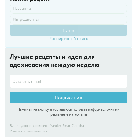
в
уксусно-
соляной
ванне, а
затем
Найти
выдерживается
опять же
Расширенный поиск
в
уксусно-
солевом
Лучшие рецепты и идеи для
рафинирующем
вдохновения каждую неделю
настое.
Скандинавы
подобную
сельдь
сначала
солят, а
Подписаться
затем уже
погружают
в
Нажимая на кнопку, я соглашаюсь получать информационные и
рекламные материалы
уксусный
маринад.
Мы
Ваши данные защищены Yandex SmartCaptcha
предлагаем
Условия использования
один из