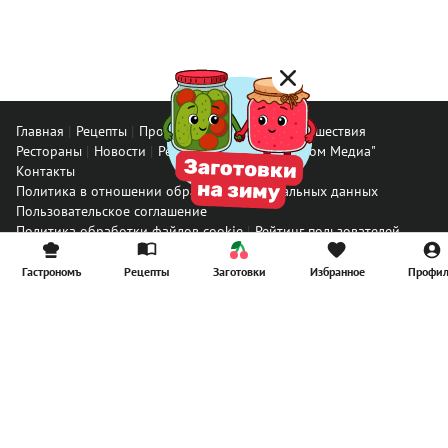
Главная
Рецепты
Продукты
Здоровье
Путешествия
Рестораны
Новости
Реклама в ООО "Гастроном Медиа"
Контакты
Политика в отношении обработки персональных данных
Пользовательское соглашение
Политика обработки файлов cookie
Рейтинг пользователей
Архив спец. проектов
Все материалы
Гастрономъ
Рецепты
Заготовки
Избранное
Профи
© ООО «Гастроном Медиа», 2008 – 2026.
Перепечатка материалов данного сайта возможна только с
письменного разрешения редакции. При цитировании ссылка на
www.gastronom.ru
обязательна.
E-mail:
info@gastronom.ru