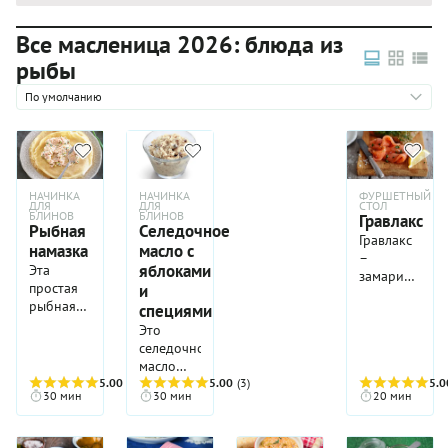
Все масленица 2026: блюда из
рыбы
По умолчанию
НАЧИНКА
НАЧИНКА
ФУРШЕТНЫЙ
ДЛЯ
ДЛЯ
СТОЛ
БЛИНОВ
БЛИНОВ
Гравлакс
Рыбная
Селедочное
Гравлакс
намазка
масло с
–
яблоками
Эта
замаринован
простая
и
в пряном
рыбная
специями
сухом
намазка
Это
маринаде
готовится
селедочного
красная
на раз-
масло
рыба
два, а
5.00
(4)
отлично
5.00
(3)
(обычно
5.0
съедается
30 мин
30 мин
20 мин
подходит
форель
еще
в
или
быстрее
качестве
лосось),