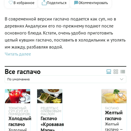
В избранное
Поделиться
0
Комментировать
В современной версии гаспачо подается как суп, но в
деревнях Андалусии его по-прежнему подают после
основного блюда. Кстати, очень удобно приготовить
целый кувшин гаспачо, поставить в холодильник и утолять
им жажду, разбавляя водой.
Читать далее
Все гаспачо
По умолчанию
ТОМАТНЫЙ
РЕЦЕПТЫ С
ГАСПАЧО
СУП (СУП ИЗ
ОЛИВКОВЫМ
Желтый
ПОМИДОРОВ)
МАСЛОМ
Холодный
Гаспачо
гаспачо
гаспачо
«Кровавая
Желтый
гаспачо —
Мэри»
Холодный