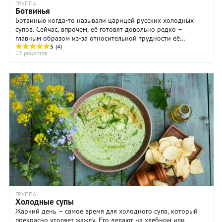
ГРУППА
овощной
Ботвинья
физалис,
Ботвинью когда-то называли царицей русских холодных
или
супов. Сейчас, впрочем, её готовят довольно редко –
томатильо.
главным образом из-за относительной трудности её
Тоже нет?
приготовления (по сравнению с другими летними ...
5
(4)
Замените
13 рецептов
зеленые
помидоры
в рецепте
на
красные
– и все
получится.
Важно
понять,
что у
гаспачо
бесчисленное
количество
вариаций.
Одни
ГРУППА
ингредиенты
Холодные супы
можно
Жаркий день – самое время для холодного супа, который
заменять
прекрасно утоляет жажду. Его делают на хлебном или
другими,