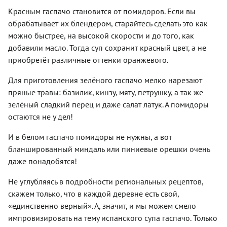
аппетита!
помидоров
просто
зеленых
Красным гаспачо становится от помидоров. Если вы
– тех
надо
овощей и
обрабатывает их блендером, старайтесь сделать это как
сортов,
будет с
пряных
которые
ним чуть
можно быстрее, на высокой скорости и до того, как
трав.
в спелом
больше
добавили масло. Тогда суп сохранит красный цвет, а не
виде
повозиться:
приобретёт различные оттенки оранжевого.
сохраняют
хорошенько
яркий
размять и
зеленый
пропустить
Для приготовления зелёного гаспачо мелко нарезают
цвет.
через
пряные травы: базилик, кинзу, мяту, петрушку, а так же
Пытливым
сито. Так
зелёный сладкий перец и даже салат латук. А помидоры
садоводам
заодно
давно
избавитесь
остаются не у дел!
известны
и от
их
кожицы.
И в белом гаспачо помидоры не нужны, а вот
говорящие
Остроту
бланшированный миндаль или пиниевые орешки очень
названия:
зеленого
даже понадобятся!
«малахитовая
гаспачо
шкатулка»,
можно
«ирландский
регулировать
Не углубляясь в подробности региональных рецептов,
ликер»,
по
скажем только, что в каждой деревне есть свой,
«зеленая
своему
«единственно верный». А, значит, и мы можем смело
сластена»,
желанию.
«мускусная
Для
импровизировать на тему испанского супа гаспачо. Только
зебра»,
неженок