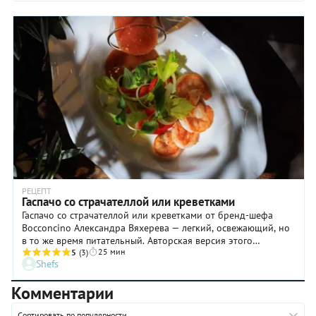
РЕЦЕПТ
Гаспачо со страчателлой или креветками
Гаспачо со страчателлой или креветками от бренд-шефа
Bocconcino Александра Вяхерева — легкий, освежающий, но
в то же время питательный. Авторская версия этого
25 мин
классического андалузского блюда сохраняет характерную
5
(3)
Shefs
свежесть и насыщенный томатный вкус, но становится ещё
более сбалансированной благодаря хорошей порции
Комментарии
белка — сыру страчателла или креветкам. Такой гаспачо —
полноценный, но легкий обед, который гарантирует сытость
Сортировать по популярности