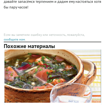
давайте запасёмся терпением и дадим ему настояться хотя
«янтарная
и детей
бы пару часов!
комната»
перец
… А чего
чили
стоит
можно
один
исключить.
только
«мятежный
истребитель
Если вы заметили ошибку или неточность, пожалуйста,
БТ-16»!
сообщите нам
.
Впрочем,
Похожие материалы
если у
вас нет
под
рукой
или в
огороде
спелых и
ароматных
зеленых
«зебр»,
«криптонитов»
и
«истребителей»,
можете
использовать