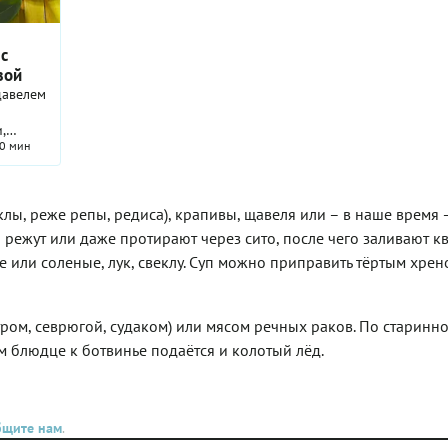
(сныть, крапива, щ
ой.
используется тольк
ий суп
пюре, а жидкую ча
с
составляют квас и 
вой
щи. Подбор квасно
щавелем
для ботвиньи – де
ответственное. Ква
,
кислые щи должны 
0 мин
забытое,
меру кислыми и гу
еке
есом.
клы, реже репы, редиса), крапивы, щавеля или – в наше время 
 режут или даже протирают через сито, после чего заливают кв
ии
ов, а
 или соленые, лук, свеклу. Суп можно приправить тёртым хрен
корее
 В
дит
ром, севрюгой, судаком) или мясом речных раков. По старинн
равило
 кислый
м блюдце к ботвинье подаётся и колотый лёд.
й,
ртая
о взять
крапиву,
бщите нам
.
ву,