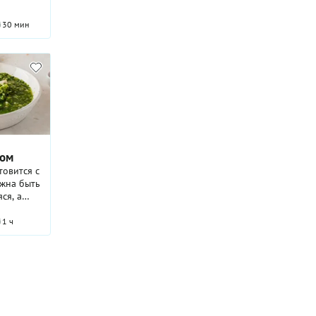
30 мин
дом
товится с
жна быть
ся, а
ая –
тварная.
1 ч
ки – их
добавить
нные
какого
сской
олжно.
 и травы