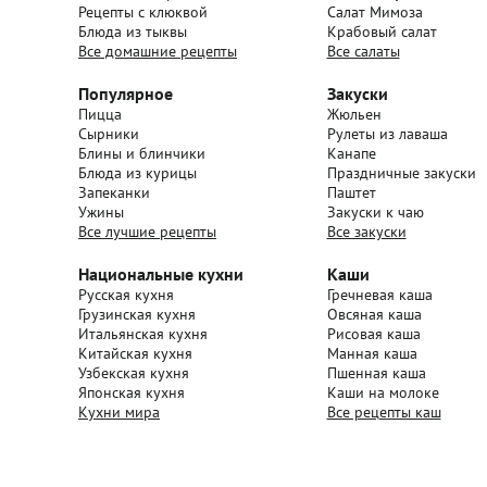
Рецепты с клюквой
Салат Мимоза
Блюда из тыквы
Крабовый салат
Все домашние рецепты
Все салаты
Популярное
Закуски
Пицца
Жюльен
Сырники
Рулеты из лаваша
Блины и блинчики
Канапе
Блюда из курицы
Праздничные закуски
Запеканки
Паштет
Ужины
Закуски к чаю
Все лучшие рецепты
Все закуски
Национальные кухни
Каши
Русская кухня
Гречневая каша
Грузинская кухня
Овсяная каша
Итальянская кухня
Рисовая каша
Китайская кухня
Манная каша
Узбекская кухня
Пшенная каша
Японская кухня
Каши на молоке
Кухни мира
Все рецепты каш