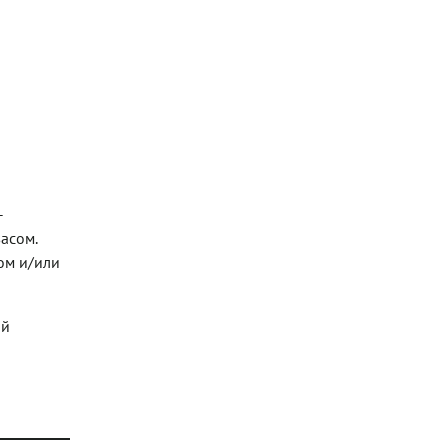
авель)
о в виде
сть блюда
кислые
й основы
ло
с или
быть в
стыми.
–
асом.
ом и/или
ой