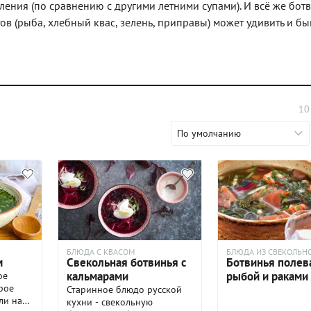
ления (по сравнению с другими летними супами). И всё же бот
ов (рыба, хлебный квас, зелень, приправы) может удивить и б
10
По умолчанию
БЛЮДА С КВАСОМ
БЛЮДА ИЗ СВЕКОЛЬН
м
Свекольная ботвинья с
Ботвинья полева
кальмарами
рыбой и раками
ое
рое
Старинное блюдо русской
ли на
кухни - свекольную