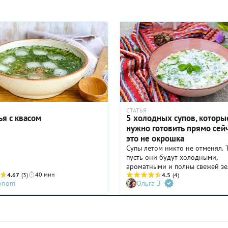
ви или
ы).
иньи
тву
ать
влением
в
я
лся.
ью и
СТАТЬЯ
ья с квасом
5 холодных супов, которы
с
нужно готовить прямо сейч
это не окрошка
Супы летом никто не отменял. 
пусть они будут холодными,
ароматными и полны свежей зе
40 мин
4.67
(3)
овощей с грядки. Готовим 5
4.5
(4)
ronom
Ольга З
замечательных супов для всей 
делаем это со знанием дела. В 
подборке есть рецепт щучины,
ботвиньи, литовского борща, т
похлёбки с бараниной.