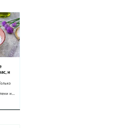
е
ас, и
Только
лени и
семьи и
этой
юри и