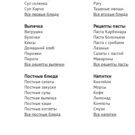
Суп солянка
Рагу
Суп Харчо
Тушеные овощи
Все первые блюда
Все вторые блюда
Выпечка
Рецепты пасты
Ватрушки
Паста Карбонара
Булочки
Паста Болоньезе
Кексы
Паста с грибами
Домашний хлеб
Лазанья
Пирожки
Салаты с пастой
Пироги
Макароны
Все рецепты выпечки
Все рецепты пасты
Постные блюда
Напитки
Постные салаты
Коктейли
Постные закуски
Морсы
Постные супы
Кофе
Постная выпечка
Лимонад
Постные каши
Компоты
Постные котлеты
Смузи
Все постные блюда
Все напитки