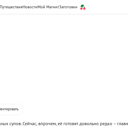
Путешествия
Новости
Мой Магнит
Заготовки
ентировать
ых супов. Сейчас, впрочем, её готовят довольно редко – глав