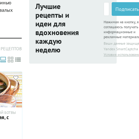
винью
Лучшие
Подписать
ывалых
рецепты и
идеи для
Нажимая на кнопку, я
соглашаюсь получать
вдохновения
информационные и
рекламные материал
каждую
Ваши данные защищ
неделю
 РЕЦЕПТОВ
Yandex SmartCaptcha
Условия использован
ОЙ БОТВЫ
я, с