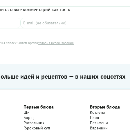
и оставьте комментарий как гость
ны Yandex SmartCaptcha
Условия использования
ольше идей и рецептов — в наших соцсетях
Первые блюда
Вторые блюда
Щи
Котлеты
Борщ
Плов
Рассольник
Пельмени
Гороховый суп
Вареники