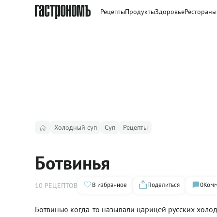
Рецепты
Продукты
Здоровье
Рестораны
Холодный суп
Суп
Рецепты
Ботвинья
В избранное
Поделиться
0
Комм
10 РЕЦЕПТОВ
Ботвинью когда-то называли царицей русских холодн