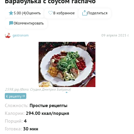
Барабулька с соусом гаспачо
5.00 (4)
Оценить
В избранное
Поделиться
0
Комментировать
gastronom
09 апреля 2025 г.
2598.jpg
(Фото: Студия Дмитрия Байрака)
25
К рецепту
Сложность:
Простые рецепты
Калории:
294.00 ккал/порция
Порций:
4
Готовка:
30 мин