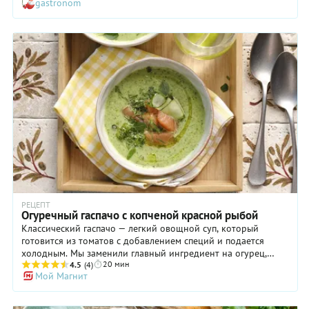
gastronom
эффектное.
РЕЦЕПТ
Огуречный гаспачо с копченой красной рыбой
Классический гаспачо — легкий овощной суп, который
готовится из томатов с добавлением специй и подается
холодным. Мы заменили главный ингредиент на огурец,
20 мин
добавили копченую рыбу для сытости и у нас получилось
4.5
(4)
Мой Магнит
чудесное первое блюдо — свежее как первая летняя зелень,
ароматное как летние цветы на солнечной лужайке и
нежное как первый лучик летнего солнца в окне. Не просто