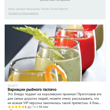
Ваши данные защищены Yandex SmartCaptcha
Условия использования
РЕЦЕПТ
Вариации рыбного гаспачо
Это блюдо подают на королевских приемах! Приготовив его
для самых дорогих людей, можете смело рассказывать, что
не всякая VIP-персона лакомилась такой прелестью. А блюдо
1 ч 30 мин
– действительно прелесть! Легкое, изящное и очень
5
(2)