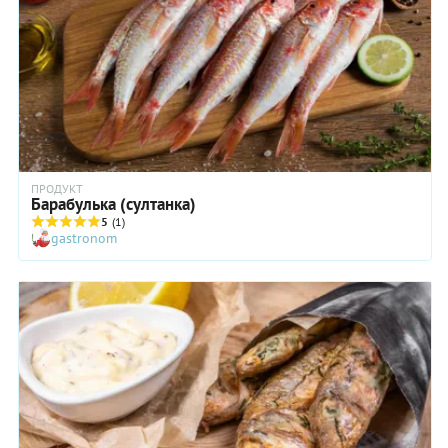
ПРОДУКТ
Барабулька (султанка)
5
(1)
gastronom