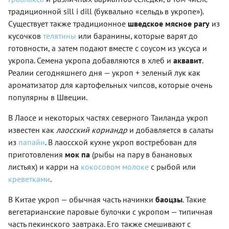
традиционной sill i dill (буквально «сельдь в укропе»).
Существует также традиционное
шведское мясное рагу
из
кусочков
телятины
или баранины, которые варят до
готовности, а затем подают вместе с соусом из уксуса и
укропа. Семена укропа добавляются в хлеб и
аквавит
.
Реалии сегодняшнего дня — укроп + зеленый лук как
ароматизатор для картофельных чипсов, которые очень
популярны в Швеции.
В Лаосе и некоторых частях северного Таиланда укроп
известен как
лаосский кориандр
и добавляется в салаты
из
папайи
. В лаосской кухне укроп востребован для
приготовления
мок па
(рыбы на пару в банановых
листьях) и карри на
кокосовом молоке
с рыбой или
креветками
.
В Китае укроп — обычная часть начинки
баоцзы
. Такие
вегетарианские паровые булочки с укропом — типичная
часть пекинского завтрака. Его также смешивают с