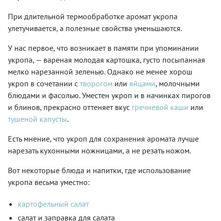
При длительной термообработке аромат укропа
улетучивается, а полезные свойства уменьшаются.
У нас первое, что возникает в памяти при упоминании
укропа, — вареная молодая картошка, густо посыпанная
мелко нарезанной зеленью. Однако не менее хорош
укроп в сочетании с
творогом
или
яйцами
, молочными
блюдами и фасолью. Уместен укроп и в начинках пирогов
и блинов, прекрасно оттеняет вкус
гречневой каши
или
тушеной капусты
.
Есть мнение, что укроп для сохранения аромата лучше
нарезать кухонными ножницами, а не резать ножом.
Вот некоторые блюда и напитки, где использование
укропа весьма уместно:
картофельный салат
салат и заправка для салата