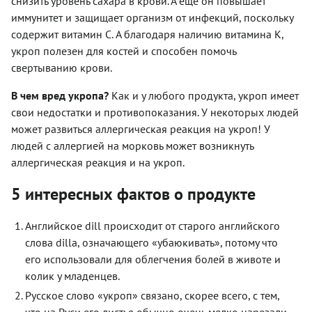
снизить уровень сахара в крови. А еще он повышает
иммунитет и защищает организм от инфекций, поскольку
содержит витамин C. А благодаря наличию витамина К,
укроп полезен для костей и способен помочь
свертыванию крови.
В чем вред укропа?
Как и у любого продукта, укроп имеет
свои недостатки и противопоказания. У некоторых людей
может развиться аллергическая реакция на укроп! У
людей с аллергией на морковь может возникнуть
аллергическая реакция и на укроп.
5 интересных фактов о продукте
Английское dill происходит от старого английского
слова dilla, означающего «убаюкивать», потому что
его использовали для облегчения болей в животе и
колик у младенцев.
Русское слово «укроп» связано, скорее всего, с тем,
что на Руси его листья обычно очень мелко нарезали