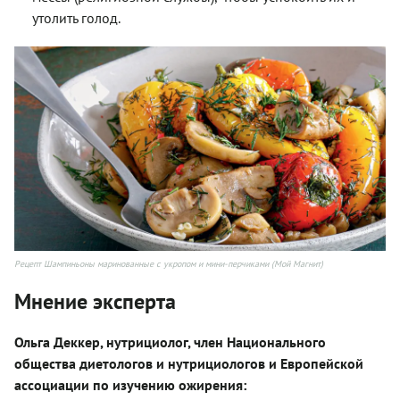
утолить голод.
Рецепт Шампиньоны маринованные с укропом и мини-перчиками (Мой Магнит)
Мнение эксперта
Ольга Деккер
, нутрициолог, член Национального
общества диетологов и нутрициологов и Европейской
ассоциации по изучению ожирения: