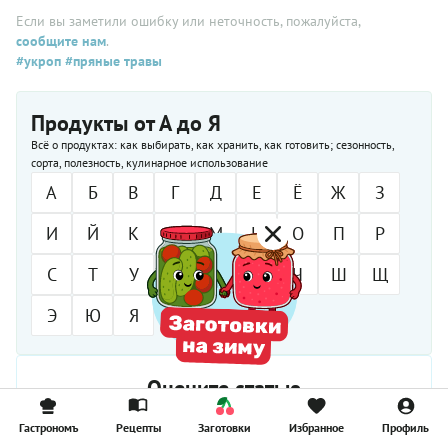
Если вы заметили ошибку или неточность, пожалуйста,
сообщите нам
.
#укроп
#пряные травы
Продукты от А до Я
Всё о продуктах: как выбирать, как хранить, как готовить; сезонность,
сорта, полезность, кулинарное использование
А
Б
В
Г
Д
Е
Ё
Ж
З
И
Й
К
Л
М
Н
О
П
Р
С
Т
У
Ф
Х
Ц
Ч
Ш
Щ
Э
Ю
Я
Оцените статью
Гастрономъ
Рецепты
Заготовки
Избранное
Профиль