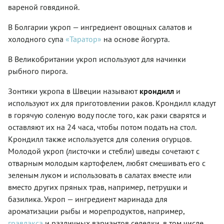
вареной говядиной.
В Болгарии укроп — ингредиент овощных салатов и
холодного супа
«Таратор»
на основе йогурта.
В Великобритании укроп используют для начинки
рыбного пирога.
Зонтики укропа в Швеции называют
крондилл
и
используют их для приготовлении раков. Крондилл кладут
в горячую соленую воду после того, как раки сварятся и
оставляют их на 24 часа, чтобы потом подать на стол.
Крондилл также используется для соления огурцов.
Молодой укроп (листочки и стебли) шведы сочетают с
отварным молодым картофелем, любят смешивать его с
зеленым луком и использовать в салатах вместе или
вместо других пряных трав, например, петрушки и
базилика. Укроп — ингредиент маринада для
ароматизации рыбы и морепродуктов, например,
гравлакса
и различных вариантов селедки, в том числе