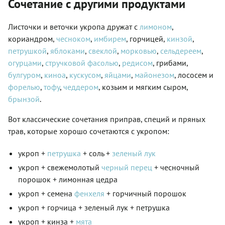
Сочетание с другими продуктами
Листочки и веточки укропа дружат с
лимоном
,
кориандром,
чесноком
,
имбирем
, горчицей,
кинзой
,
петрушкой
,
яблоками
,
свеклой
,
морковью
,
сельдереем
,
огурцами
,
стручковой фасолью
,
редисом
, грибами,
булгуром
,
киноа
,
кускусом
,
яйцами
,
майонезом
, лососем и
форелью
,
тофу
,
чеддером
, козьим и мягким сыром,
брынзой
.
Вот классические сочетания приправ, специй и пряных
трав, которые хорошо сочетаются с укропом:
укроп +
петрушка
+ соль +
зеленый лук
укроп + свежемолотый
черный перец
+ чесночный
порошок + лимонная цедра
укроп + семена
фенхеля
+ горчичный порошок
укроп + горчица + зеленый лук + петрушка
укроп + кинза +
мята