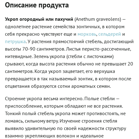
Описание продукта
Укроп огородный или пахучий
(Anethum graveolens) —
однолетнее растение семейства зонтичных, в котором
себя прекрасно чувствуют еще и
морковь
,
сельдерей
и
петрушка
. У растения прямостоячий стебель, достигающий
высоты 70-90 сантиметров. Листья перисто-рассеченные,
нитевидные. Зелень укропа (стебли с листочками)
срывают, когда высота растения обычно не превышает 20
сантиметров. Когда укроп зацветает, его верхушка
превращается в так называемый зонтик, в котором после
отцветания образуются сотни ароматных семян.
Строение укропа весьма интересно. Полые стебли —
приспособление, которым обладают не все растения.
Тонкий полый стебель укропа может противостоять, не
ломаясь, сильному ветру. Изучение строения стебля
выявило удивительную по своей надежности структуру
взаимно укрепляющих волокон и идеальное