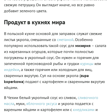
свежую петрушку. Он выглядит иначе, но все равно
добавит зеленого цвета.
Продукт в кухнях мира
В польской кухне основой для заправок служат свежие
листья укропа, смешанные со
сметаной
. Особенно
популярно использовать такой соус для
мизерия
– салата
из нарезанных огурцов, которые почти полностью
погружены в укропный соус. Он нужен и горячим для
запеченной пресноводной рыбы и грудки
курицы
или
индейки
, а также горячим или холодным для яиц,
сваренных вкрутую. Суп на основе укропа (
zupa
koperkowa
) подают с картофелем и сваренными вкрутую
яйцами.
В Чехии белый укропный соус из сливок,
сливочного
масла
, муки,
яблочного уксуса
и укропа подается с
вареными яйцами и картофелем или с
кнедликами
и