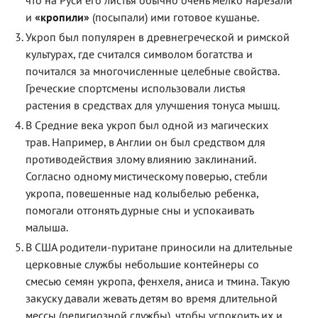
и
«кропили»
(посыпали) ими готовое кушанье.
Укроп был популярен в древнегреческой и римской
культурах, где считался символом богатства и
почитался за многочисленные целебные свойства.
Греческие спортсмены использовали листья
растения в средствах для улучшения тонуса мышц.
В Средние века укроп был одной из магических
трав. Например, в Англии он был средством для
противодействия злому влиянию заклинаний.
Согласно одному мистическому поверью, стебли
укропа, повешенные над колыбелью ребенка,
помогали отгонять дурные сны и успокаивать
малыша.
В США родители-пуритане приносили на длительные
церковные службы небольшие контейнеры со
смесью семян укропа, фенхеля, аниса и тмина. Такую
закуску давали жевать детям во время длительной
мессы (религиозной службы), чтобы успокоить их и