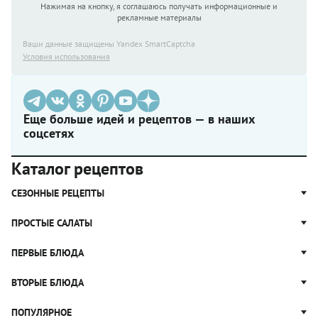
Нажимая на кнопку, я соглашаюсь получать информационные и
рекламные материалы
Ваши данные защищены Yandex SmartCaptcha
Условия использования
Еще больше идей и рецептов — в наших
соцсетях
Каталог рецептов
СЕЗОННЫЕ РЕЦЕПТЫ
Рецепты из капусты
ПРОСТЫЕ САЛАТЫ
Блюда с картошкой
Простые салаты
ПЕРВЫЕ БЛЮДА
Рецепты с грибами
Салат Оливье
Яблочные пироги
Щи
ВТОРЫЕ БЛЮДА
Салат Цезарь
Рецепты с клюквой
Борщ
Салат Нисуаз
Котлеты
ПОПУЛЯРНОЕ
Блюда из тыквы
Рассольник