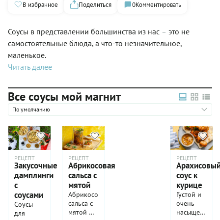
В избранное
Поделиться
0
Комментировать
Соусы в представлении большинства из нас
это не
–
самостоятельные блюда, а что-то незначительное,
маленькое.
Читать далее
Все соусы мой магнит
По умолчанию
РЕЦЕПТ
РЕЦЕПТ
РЕЦЕПТ
Закусочные
Абрикосовая
Арахисовы
дамплинги
сальса с
соус к
с
мятой
курице
соусами
Абрикосовая
Густой и
сальса с
очень
Соусы
мятой —
насыщенный
для