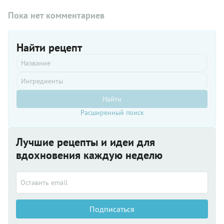
гречкой,
Пока нет комментариев
рисом,
отварным
картошкой
или
Найти рецепт
картофельным
пюре.
Найти
Расширенный поиск
Лучшие рецепты и идеи для
вдохновения каждую неделю
Подписаться