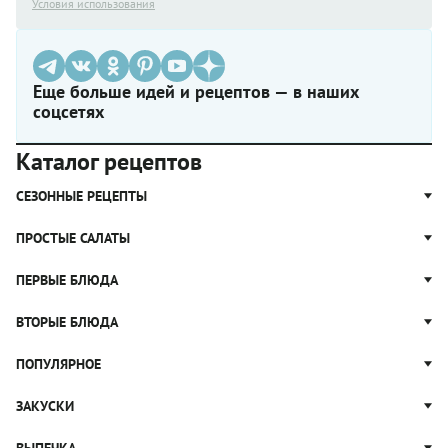
Условия использования
Еще больше идей и рецептов — в наших
соцсетях
Каталог рецептов
СЕЗОННЫЕ РЕЦЕПТЫ
Рецепты из капусты
ПРОСТЫЕ САЛАТЫ
Блюда с картошкой
Простые салаты
ПЕРВЫЕ БЛЮДА
Рецепты с грибами
Салат Оливье
Яблочные пироги
Щи
ВТОРЫЕ БЛЮДА
Салат Цезарь
Рецепты с клюквой
Борщ
Салат Нисуаз
Котлеты
ПОПУЛЯРНОЕ
Блюда из тыквы
Рассольник
Салат Мимоза
Плов
Гороховый суп
Пицца
ЗАКУСКИ
Крабовый салат
Пельмени
Суп солянка
Сырники
Вареники
Жюльен