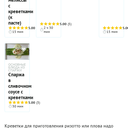
с
креветками
(к
пасте)
5.00
(5)
2 ч 30
5.00
(4)
5.0
15 мин
мин
15 мин
ОСНОВНЫЕ
БЛЮДА ИЗ
СПАРЖИ
Спаржа
в
сливочном
соусе с
креветками
5.00
(3)
30 мин
Креветки для приготовления ризотто или плова надо