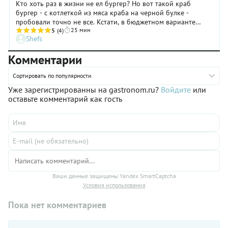
Кто хоть раз в жизни не ел бургер? Но вот такой краб
бургер - с котлеткой из мяса краба на черной булке -
пробовали точно не все. Кстати, в бюджетном варианте
25 мин
бургера крабовое мясо можно заменить на крабовые
5
(4)
Shefs
палочки.
Комментарии
Сортировать по популярности
Уже зарегистрированны на gastronom.ru?
Войдите
или
оставьте комментарий как гость
Ваши данные защищены Yandex SmartCaptcha
Условия использования
Пока нет комментариев