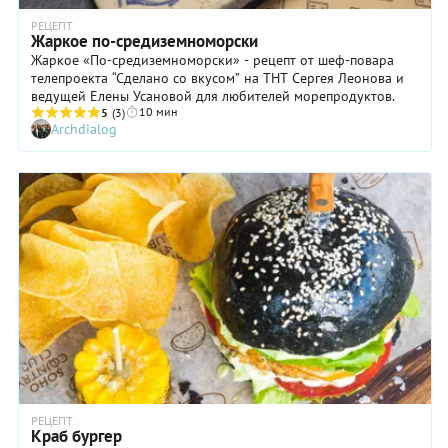
РЕЦЕПТ
Жаркое по-средиземноморски
Жаркое «По-средиземноморски» - рецепт от шеф-повара
телепроекта “Сделано со вкусом” на ТНТ Сергея Леонова и
ведущей Елены Усановой для любителей морепродуктов.
10 мин
5
(3)
Archdialog
РЕЦЕПТ
Краб бургер