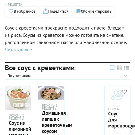
4 РЕЦЕПТА
В избранное
Поделиться
0
Комментировать
Соус с креветками прекрасно подходит к пасте, блюдам
из риса. Соусы из креветков можно готовить на сметане,
растопленном сливочном масле или майонезной основе.
Читать далее
Все соус с креветками
По умолчанию
ВКУСНЫЕ
РЕЦЕПТЫ
СОУСЫ
Домашняя
Соус
ВКУСНЫЕ
лапша с
РЕЦЕПТЫ
для
Соус из
креветочным
морепроду
лимонной
соусом
мелиссы