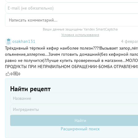
действует
часа, а это,
гипнотически:
согласитесь,
все
вполне
пожалуют на
приемлемо
кухню еще
даже для
до того, как
Ваши данные защищены Yandex SmartCaptcha
самого
вы
Условия использования
занятого
достанете
osakhan131
4 феврал
современного
пирожки из
Трёхднвный тёрпкий кефир наиболее полезн???!Вызывает запор,лёг
человека.
духовки.
опьянение,аллергию...Зачем готовить домашний(без кефирной пало
равно не получится)?Лучше купить проверенный в магазине...МО
ПРОДУКТЫ ПРИ НЕПРАВИЛЬНОМ ОБРАЩЕНИИ-БОМБА ОТРАВЛЕНИЯ.
0
0
Найти рецепт
Найти
Расширенный поиск