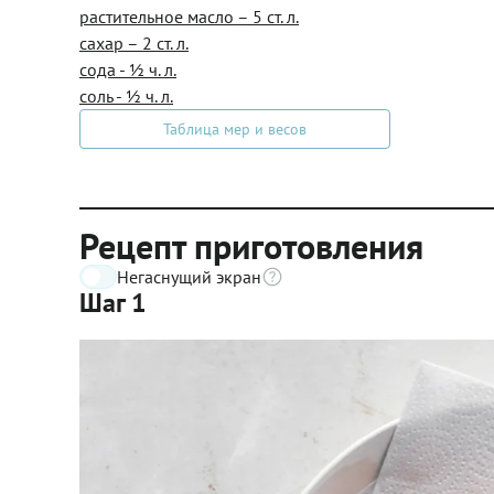
растительное масло – 5 ст. л.
сахар – 2 ст. л.
сода - ½ ч. л.
соль - ½ ч. л.
Таблица мер и весов
Рецепт приготовления
Негаснущий экран
Шаг 1