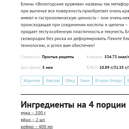
Блины «Вологодские кружева» названы так метафор
при выпечке вся поверхность приобретает очень кр
имеют и гастрономическую ценность – они очень неж
происходящая при соединении кислоты и щелочи – к
придает тесту особенную пластичность и текучесть. 
сковородки без риска их деформировать. Пеките бл
технологию, и успех вам обеспечен!
Сложность:
Простые рецепты
Калории:
534.73 ккал/
Доп. время:
5 мин
Б/Ж/У:
10.89 г/31.55 г/
Жарение
Завтрак
Обед
Ужин
Второе блюдо
Ингредиенты на 4 порции
мука – 200 г
яйцо – 2 шт.
кефир – 400 мл