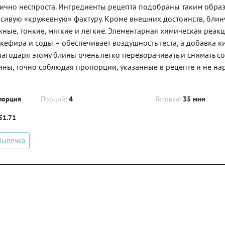
ично неспроста. Ингредиенты рецепта подобраны таким образ
асивую «кружевную» фактуру. Кроме внешних достоинств, бли
ные, тонкие, мягкие и легкие. Элементарная химическая реакц
ефира и соды – обеспечивает воздушность теста, а добавка к
Благодаря этому блины очень легко переворачивать и снимать со
ины, точно соблюдая пропорции, указанные в рецепте и не на
порция
Порций:
4
Готовка:
35 мин
51.71
Выпечка