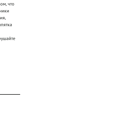
ом, что
нчики
ия,
ипятка
рушайте