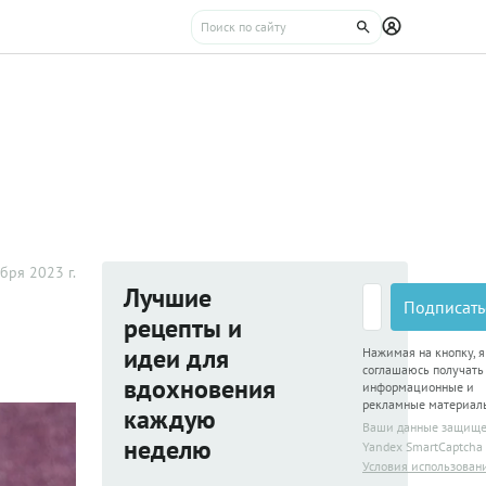
бря 2023 г.
Лучшие
Подписать
рецепты и
идеи для
Нажимая на кнопку, я
соглашаюсь получать
вдохновения
информационные и
рекламные материал
каждую
Ваши данные защищ
неделю
Yandex SmartCaptcha
Условия использован