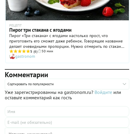
РЕЦЕПТ
Пирог три стакана с ягодами
Пирог «Три стакана» с ягодами настолько прост, что
приготовить его сможет даже ребенок. Говорящее название
делает очевидными пропорции. Нужно отмерить по стакану
50 мин
сухих и жидких ингредиентов и замесить мягкое тесто. А
5
(6)
gastronom
потом тот же стакан наполнить ягодами, добавить их в тесто
и испечь вкусный пирог. Вот и вся премудрость. Уверены, что
вы захотите делать этот десерт довольно часто, поэтому
Комментарии
советуем: каждый раз кладите в него разные ягоды –
смородину или чернику, малину или иргу, ежевику или
землянику. И наслаждайтесь новым вкусом! Приятного
Сортировать по популярности
аппетита!
Уже зарегистрированны на gastronom.ru?
Войдите
или
оставьте комментарий как гость