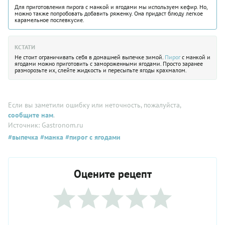
Для приготовления пирога с манкой и ягодами мы используем кефир. Но,
можно также попробовать добавить ряженку. Она придаст блюду легкое
карамельное послевкусие.
КСТАТИ
Не стоит ограничивать себя в домашней выпечке зимой.
Пирог
с манкой и
ягодами можно приготовить с замороженными ягодами. Просто заранее
разморозьте их, слейте жидкость и пересыпьте ягоды крахмалом.
Если вы заметили ошибку или неточность, пожалуйста,
сообщите нам
.
Источник: Gastronom.ru
#выпечка
#манка
#пирог с ягодами
Оцените рецепт