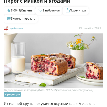
Пирог с манкой и ягодами
5.00 (5)
Оценить
В избранное
Поделиться
3
Комментировать
gastronom
19 сентября 2023 г.
Пирог с манкой и ягодами
(Фото: ООО «Издательский дом «Гастроном»)
К рецепту
Из манной крупы получается вкусные каши. А еще она