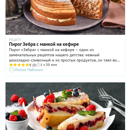
РЕЦЕПТ
Пирог Зебра с манкой на кефире
Пирог «Зебра» с манкой на кефире – один из
замечательных рецептов нашего детства: нежный
шоколадно-сливочный и из простых продуктов, он таял во
1 ч 30 мин
рту и, вообще, был настоящим праздником для всей семьи.
5
(5)
Лилия Набоких
Считается, что прототип «Зебры» появился в Германии 200
лет тому назад. Тесто тогда окрашивали патокой и специями,
а готовый пирог нарезали небольшими кусочками и
подавали к чаю. Безусловно, со временем ингредиенты в
пироге менялись, появлялись разные вариации рецепта.
Предлагаем испечь его с манкой на кефире.