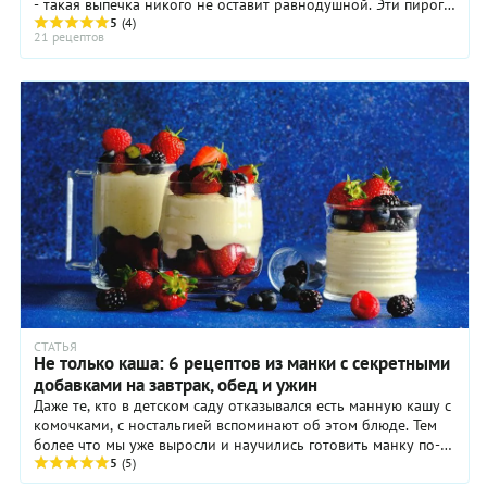
- такая выпечка никого не оставит равнодушной. Эти пироги
хороши как в минималистичном ...
5
(4)
21 рецептов
СТАТЬЯ
Не только каша: 6 рецептов из манки с секретными
добавками на завтрак, обед и ужин
Даже те, кто в детском саду отказывался есть манную кашу с
комочками, с ностальгией вспоминают об этом блюде. Тем
более что мы уже выросли и научились готовить манку по-
новому, без комочков, но с ...
5
(5)