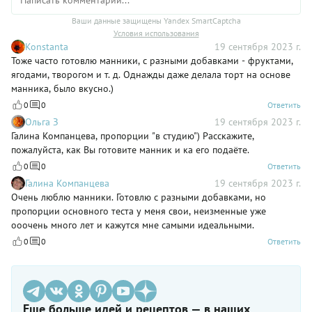
Ваши данные защищены Yandex SmartCaptcha
Условия использования
Konstanta
19 сентября 2023 г.
Тоже часто готовлю манники, с разными добавками - фруктами,
ягодами, творогом и т. д. Однажды даже делала торт на основе
манника, было вкусно.)
0
0
Ответить
Ольга З
19 сентября 2023 г.
Галина Компанцева, пропорции "в студию") Расскажите,
пожалуйста, как Вы готовите манник и ка его подаёте.
0
0
Ответить
Галина Компанцева
19 сентября 2023 г.
Очень люблю манники. Готовлю с разными добавками, но
пропорции основного теста у меня свои, неизменные уже
ооочень много лет и кажутся мне самыми идеальными.
0
0
Ответить
Еще больше идей и рецептов — в наших