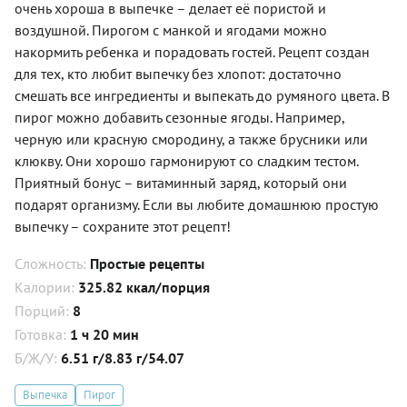
очень хороша в выпечке – делает её пористой и
воздушной. Пирогом с манкой и ягодами можно
накормить ребенка и порадовать гостей. Рецепт создан
для тех, кто любит выпечку без хлопот: достаточно
смешать все ингредиенты и выпекать до румяного цвета. В
пирог можно добавить сезонные ягоды. Например,
черную или красную смородину, а также брусники или
клюкву. Они хорошо гармонируют со сладким тестом.
Приятный бонус – витаминный заряд, который они
подарят организму. Если вы любите домашнюю простую
выпечку – сохраните этот рецепт!
Сложность:
Простые рецепты
Калории:
325.82 ккал/порция
Порций:
8
Готовка:
1 ч 20 мин
Б/Ж/У:
6.51 г/8.83 г/54.07
Выпечка
Пирог