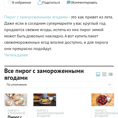
В избранное
Поделиться
0
Комментировать
Пирог
с замороженными ягодами
- это как привет из лета.
Даже если в соседнем супермаркете у вас круглый год
продаются свежие ягоды, испечь из них пирог зимой
может быть довольно накладно. А вот купить пакет
свежемороженных ягод вполне доступно, и для пирога
они прекрасно подойдут.
Читать далее
Все пирог с замороженными
ягодами
По умолчанию
ПИРОГ С
ПИРОГ С
ПИРОГ С
КЛУБНИКОЙ
ЗАМОРОЖЕННЫМИ
ЗАМОРОЖЕННЫ
ЯГОДАМИ
ЯГОДАМИ
Пирог с