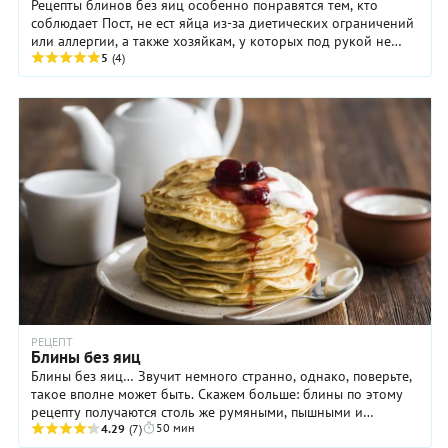
Рецепты блинов без яиц особенно понравятся тем, кто
соблюдает Пост, не ест яйца из-за диетических ограничений
или аллергии, а также хозяйкам, у которых под рукой не
оказалось в нужный момент яиц в ...
5
(4)
РЕЦЕПТ
Блины без яиц
Блины без яиц… Звучит немного странно, однако, поверьте,
такое вполне может быть. Скажем больше: блины по этому
рецепту получаются столь же румяными, пышными и
50 мин
нежными, как и любые другие. А еще они ...
4.29
(7)