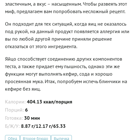
эластичным, а вкус – насыщенным. Чтобы развеять этот
миф, предлагаем вам попробовать несложный рецепт.
Он подходит для тех ситуаций, когда яиц не оказалось
под рукой, на данный продукт появляется аллергия или
вы по любой другой причине приняли решение
отказаться от этого ингредиента.
Яйцо способствует соединению других компонентов
теста, а также придает ему пышность, однако эти же
функции могут выполнять кефир, сода и хорошо
просеянная мука. Итак, попробуем испечь блинчики на
кефире без яиц.
Калории:
404.13 ккал/порция
Порций:
6
Готовка:
30 мин
Б/Ж/У:
8.87 г/12.17 г/65.33
Обед
Второе блюдо
Выпечка