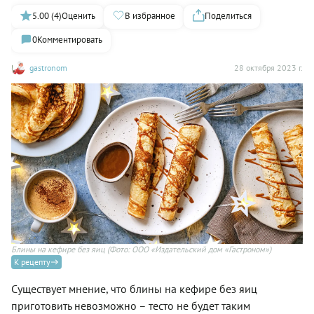
5.00 (4)
Оценить
В избранное
Поделиться
0
Комментировать
gastronom
28 октября 2023 г.
Блины на кефире без яиц
(Фото: ООО «Издательский дом «Гастроном»)
К рецепту
Существует мнение, что блины на кефире без яиц
приготовить невозможно – тесто не будет таким