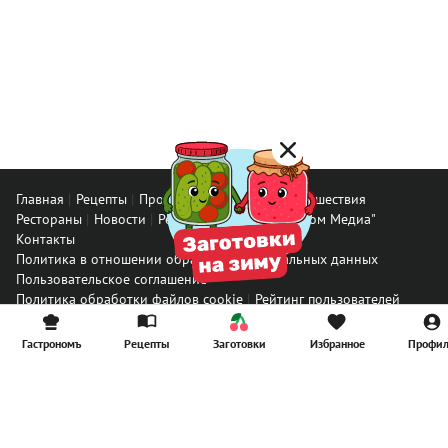
Главная
Рецепты
Продукты
Здоровье
Путешествия
Рестораны
Новости
Реклама в ООО "Гастроном Медиа"
Контакты
Политика в отношении обработки персональных данных
Пользовательское соглашение
Политика обработки файлов cookie
Рейтинг пользователей
Архив спец. проектов
Все материалы
Гастрономъ
Рецепты
Заготовки
Избранное
Профи
© ООО «Гастроном Медиа», 2008 – 2026.
Перепечатка материалов данного сайта возможна только с
письменного разрешения редакции. При цитировании ссылка на
www.gastronom.ru
обязательна.