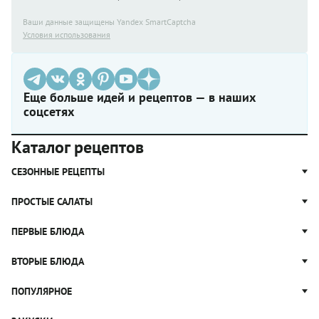
Ваши данные защищены Yandex SmartCaptcha
Условия использования
Еще больше идей и рецептов — в наших
соцсетях
Каталог рецептов
СЕЗОННЫЕ РЕЦЕПТЫ
Рецепты из капусты
ПРОСТЫЕ САЛАТЫ
Блюда с картошкой
Простые салаты
ПЕРВЫЕ БЛЮДА
Рецепты с грибами
Салат Оливье
Яблочные пироги
Щи
ВТОРЫЕ БЛЮДА
Салат Цезарь
Рецепты с клюквой
Борщ
Салат Нисуаз
Котлеты
ПОПУЛЯРНОЕ
Блюда из тыквы
Рассольник
Салат Мимоза
Плов
Гороховый суп
Пицца