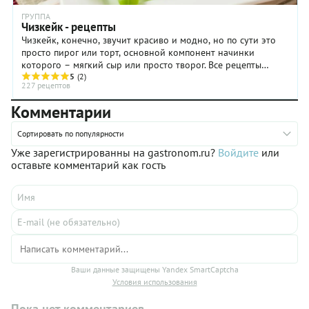
пышность
и
ГРУППА
Чизкейк - рецепты
упругость.
Чизкейк, конечно, звучит красиво и модно, но по сути это
просто пирог или торт, основной компонент начинки
которого – мягкий сыр или просто творог. Все рецепты
чизкейков можно разделить на две ...
5
(2)
227 рецептов
Комментарии
Сортировать по популярности
Уже зарегистрированны на gastronom.ru?
Войдите
или
оставьте комментарий как гость
Ваши данные защищены Yandex SmartCaptcha
Условия использования
Пока нет комментариев