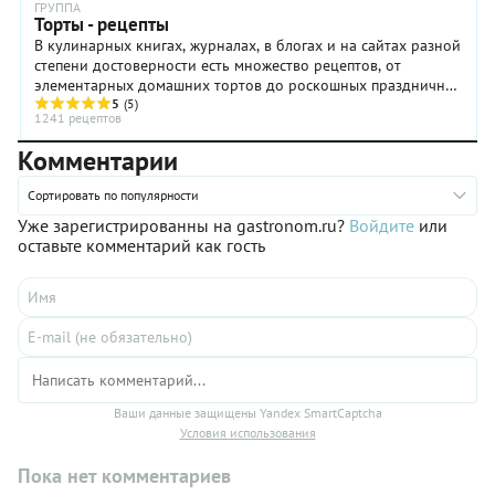
ГРУППА
из этого)
Торты - рецепты
Компоте
В кулинарных книгах, журналах, в блогах и на сайтах разной
малиновое
степени достоверности есть множество рецептов, от
Кремю из
элементарных домашних тортов до роскошных праздничных
киви
тортов, выполненных мастерами ...
5
(5)
Легкий
1241 рецептов
мусс
Комментарии
белый
шоколад
Сортировать по популярности
Зеркальная
глазурь
Уже зарегистрированны на gastronom.ru?
Войдите
или
Очень и
оставьте комментарий как гость
очень
вкусно!
Мама
была в
восторге!
Такого
она еще
не
Ваши данные защищены Yandex SmartCaptcha
видела!
Условия использования
Всем
очень
Пока нет комментариев
понравилось,