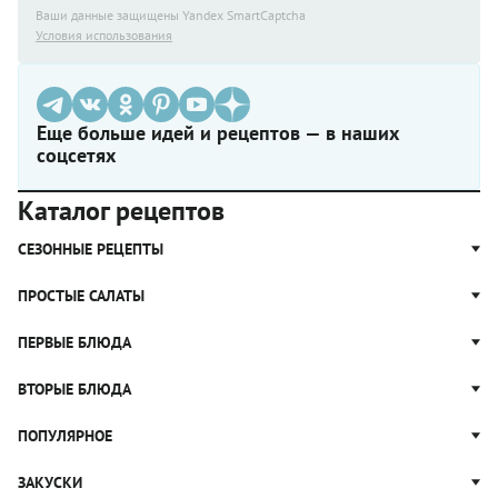
Ваши данные защищены Yandex SmartCaptcha
Условия использования
Еще больше идей и рецептов — в наших
соцсетях
Каталог рецептов
СЕЗОННЫЕ РЕЦЕПТЫ
Рецепты из капусты
ПРОСТЫЕ САЛАТЫ
Блюда с картошкой
Простые салаты
ПЕРВЫЕ БЛЮДА
Рецепты с грибами
Салат Оливье
Яблочные пироги
Щи
ВТОРЫЕ БЛЮДА
Салат Цезарь
Рецепты с клюквой
Борщ
Салат Нисуаз
Котлеты
ПОПУЛЯРНОЕ
Блюда из тыквы
Рассольник
Салат Мимоза
Плов
Гороховый суп
Пицца
ЗАКУСКИ
Крабовый салат
Пельмени