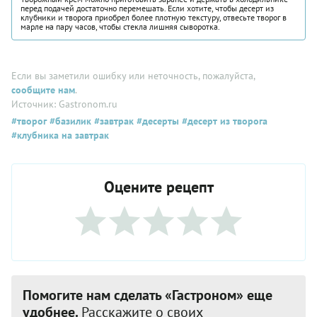
перед подачей достаточно перемешать. Если хотите, чтобы десерт из
клубники и творога приобрел более плотную текстуру, отвесьте творог в
марле на пару часов, чтобы стекла лишняя сыворотка.
Если вы заметили ошибку или неточность, пожалуйста,
сообщите нам
.
Источник: Gastronom.ru
#творог
#базилик
#завтрак
#десерты
#десерт из творога
#клубника на завтрак
Оцените рецепт
Помогите нам сделать «Гастроном» еще
удобнее.
Расскажите о своих