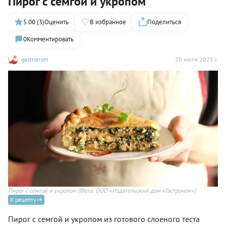
Пирог с семгой и укропом
5.00 (3)
Оценить
В избранное
Поделиться
0
Комментировать
gastronom
20 июля 2025 г.
Пирог с семгой и укропом
(Фото: ООО «Издательский дом «Гастроном»)
К рецепту
Пирог с семгой и укропом из готового слоеного теста