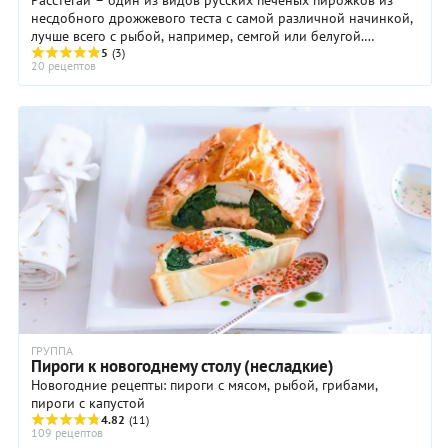
несдобного дрожжевого теста с самой различной начинкой,
лучше всего с рыбой, например, семгой или белугой.
Гиляровский писал: «Трактир Егорова, ...
5
(3)
20 рецептов
ГРУППА
Пироги к новогоднему столу (несладкие)
Новогодние рецепты: пироги с мясом, рыбой, грибами,
пироги с капустой
4.82
(11)
109 рецептов