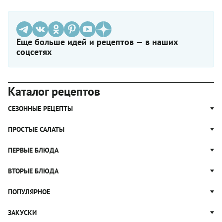
Еще больше идей и рецептов — в наших
соцсетях
Каталог рецептов
СЕЗОННЫЕ РЕЦЕПТЫ
Рецепты из капусты
ПРОСТЫЕ САЛАТЫ
Блюда с картошкой
Простые салаты
ПЕРВЫЕ БЛЮДА
Рецепты с грибами
Салат Оливье
Яблочные пироги
Щи
ВТОРЫЕ БЛЮДА
Салат Цезарь
Рецепты с клюквой
Борщ
Салат Нисуаз
Котлеты
ПОПУЛЯРНОЕ
Блюда из тыквы
Рассольник
Салат Мимоза
Плов
Гороховый суп
Пицца
ЗАКУСКИ
Крабовый салат
Пельмени