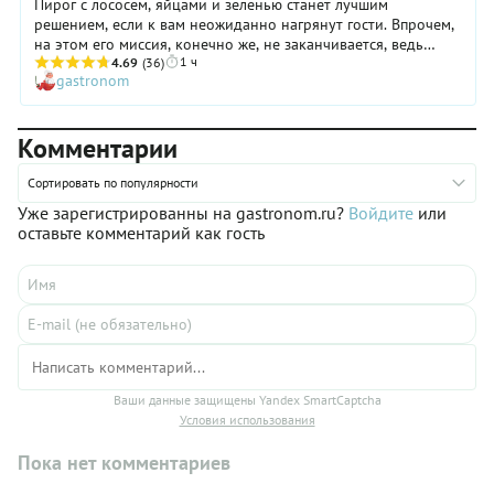
Пирог с лососем, яйцами и зеленью станет лучшим
решением, если к вам неожиданно нагрянут гости. Впрочем,
на этом его миссия, конечно же, не заканчивается, ведь
1 ч
такая выпечка всегда придется кстати для семейного обеда,
4.69
(36)
gastronom
особенно если за столом — самые близкие. Заливные пироги
на Руси испокон веков готовили на праздники и различные
торжества: с рыбой, мясом, яблоками, капустой и картошкой.
Комментарии
Мы предлагаем приготовить вкуснейший заливной пирог с
начинкой из красной рыбы, зеленого лука и свежего укропа.
Сортировать по популярности
Уже зарегистрированны на gastronom.ru?
Войдите
или
оставьте комментарий как гость
Ваши данные защищены Yandex SmartCaptcha
Условия использования
Пока нет комментариев