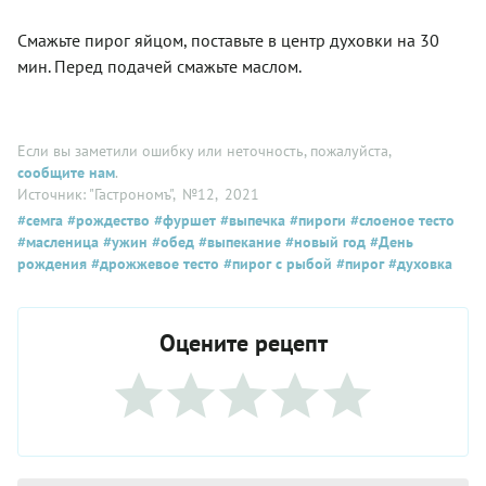
Смажьте пирог яйцом, поставьте в центр духовки на 30
мин. Перед подачей смажьте маслом.
Если вы заметили ошибку или неточность, пожалуйста,
сообщите нам
.
Источник: "Гастрономъ"
, №12
, 2021
#семга
#рождество
#фуршет
#выпечка
#пироги
#слоеное тесто
#масленица
#ужин
#обед
#выпекание
#новый год
#День
рождения
#дрожжевое тесто
#пирог с рыбой
#пирог
#духовка
Оцените рецепт