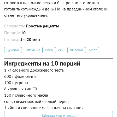
готовится настолько легко и быстро, что его можно
готовить хоть каждый день. Но на праздничном столе он
станет его украшением.
Сложность:
Простые рецепты
Порций:
10
Готовка:
1 ч 20 мин
Духовка
Выпекание
Обед
Ужин
Выпечка
Пирог
Ингредиенты на 10 порций
1 кг слоеного дрожжевого теста
600 г филе семги
100 г укропа
6 крупных яиц С0
130 г сливочного масла
соль, свежемолотый черный перец
1 яйцо и сливочное масло для смазывания
Таблица мер и весов