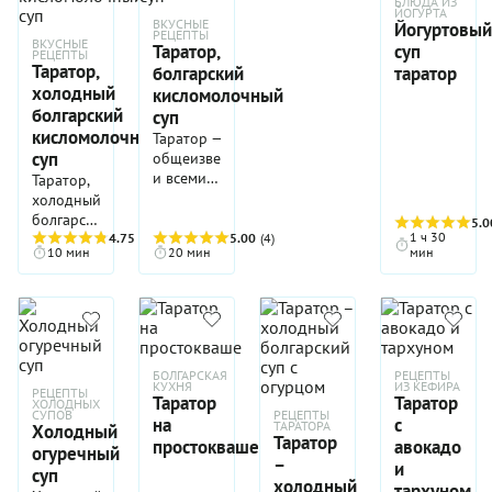
БЛЮДА ИЗ
ЙОГУРТА
ВКУСНЫЕ
Йогуртовый
РЕЦЕПТЫ
ВКУСНЫЕ
Таратор,
суп
РЕЦЕПТЫ
Таратор,
болгарский
таратор
холодный
кисломолочный
болгарский
суп
кисломолочный
Таратор —
суп
общеизвестный
и всеми
Таратор,
любимый
холодный
болгарский
болгарский
5.0
кисломолочный
1 ч 30
кисломолочный
4.75
(4)
5.00
(4)
10 мин
20 мин
мин
суп.
суп,
Большинство
заставит
людей
вас
знакомятся
держать
с ним,
летом в
отдыхая
холодильнике
на каком-
БОЛГАРСКАЯ
РЕЦЕПТЫ
полезные
КУХНЯ
ИЗ КЕФИРА
РЕЦЕПТЫ
нибудь
продукты.
Таратор
Таратор
ХОЛОДНЫХ
болгарском
СУПОВ
РЕЦЕПТЫ
В первую
на
с
ТАРАТОРА
Холодный
курорте
очередь —
Таратор
простокваше
авокадо
огуречный
летом.
натуральный
–
и
суп
Днем в
йогурт.
холодный
тархуном