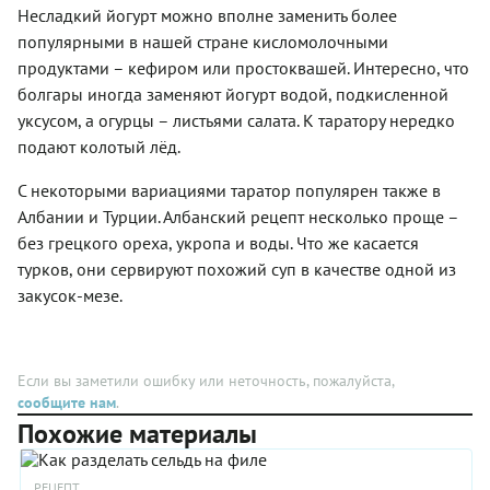
спасаясь
Это самая
этом
хуже
Готовится
Несладкий йогурт можно вполне заменить более
А для
от солнца
подходящая
хорошо
томатного,
быстро и
людей,
популярными в нашей стране кисломолочными
под
еда в
насыщающий.
а то и
совсем не
заботящихся
зонтиком
жару —
В
лучше,
сложно.
продуктами – кефиром или простоквашей. Интересно, что
о своей
у
ведь
Болгарии
особенно
Несмотря
болгары иногда заменяют йогурт водой, подкисленной
фигуре,
бассейна, —
подается
таратор
если в
на
этот суп -
уксусом, а огурцы – листьями салата. К таратору нередко
невероятное
таратор
делают
состав
небольшое
просто
удовольствие.
очень
по-
включить
количество
подают колотый лёд.
находка!
В каждом
холодным.
разному.
укроп,
ингредиентов,
кафе или
Готовится
Обязательные
как и
суп
С некоторыми вариациями таратор популярен также в
таверне
буквально
ингредиенты,
предлагается
легкий,
Албании и Турции. Албанский рецепт несколько проще –
вам
за
не считая
в этом
но
предложат
пятнадцать
без грецкого ореха, укропа и воды. Что же касается
йогурта, —
рецепте.
сытный, и
таратор.
минут из
огурцы,
Какие
отлично
турков, они сервируют похожий суп в качестве одной из
И,
доступных
укроп и
брать
подойдет
закусок-мезе.
несмотря
продуктов,
соль.
огурцы?
тем, кто
на
а
Чеснок и
Какие
следит за
одинаковые
кисломолочная
грецкие
угодно:
фигурой.
ингредиенты,
основа
орехи —
подойдут
он
супа
Если вы заметили ошибку или неточность, пожалуйста,
по
даже
повсюду
полезна
желанию
длинные,
сообщите нам
.
будет
для
и по
что
Похожие материалы
разным.
пищеварения.
возможности.
продаются
Где-то
Он имеет
А
в
густым,
один
некоторые
магазинах
РЕЦЕПТ