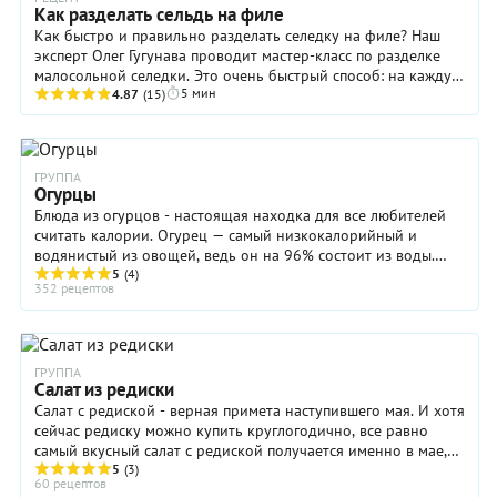
насыщенным,
только
добавляют
круглый
Как разделать сельдь на филе
а где-то
недостаток:
в таратор
год.
Как быстро и правильно разделать селедку на филе? Наш
совсем
чесночный
даже
Главное,
эксперт Олег Гугунава проводит мастер-класс по разделке
легким.
запах,
тертую
чтобы
малосольной селедки. Это очень быстрый способ: на каждую
Но
поэтому
свежую
мякоть
5 мин
...
4.87
(15)
неизменно
брать его
морковку.
плодов
освежающим
на ланч в
Кстати,
была
и
офис не
тоже
сочной,
аппетитным.
советуем.
вариант,
тогда
ГРУППА
Или же
но не
холодный
Огурцы
придется
традиционный.
огуречный
Блюда из огурцов - настоящая находка для все любителей
накормить
суп
считать калории. Огурец — самый низкокалорийный и
им всех
получится
водянистый из овощей, ведь он на 96% состоит из воды.
коллег в
очень и
Культурные огурцы появились в жарких ...
5
(4)
офисе. А
очень
352 рецептов
в
вкусным.
домашних
условиях
или на
ГРУППА
даче
Салат из редиски
таратор —
Салат с редиской - верная примета наступившего мая. И хотя
отличная
сейчас редиску можно купить круглогодично, все равно
замена
самый вкусный салат с редиской получается именно в мае,
окрошки
недаром его называют ...
5
(3)
60 рецептов
или