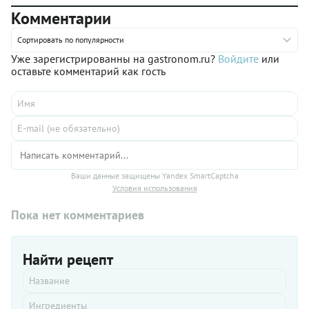
свекольника.
Комментарии
Сортировать по популярности
Уже зарегистрированны на gastronom.ru?
Войдите
или
оставьте комментарий как гость
Ваши данные защищены Yandex SmartCaptcha
Условия использования
Пока нет комментариев
Найти рецепт