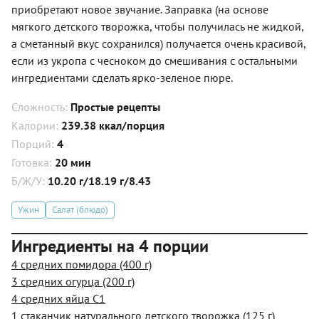
приобретают новое звучание. Заправка (на основе
мягкого детского творожка, чтобы получилась не жидкой,
а сметанный вкус сохранился) получается очень красивой,
если из укропа с чесноком до смешивания с остальными
ингредиентами сделать ярко-зеленое пюре.
Сложность:
Простые рецепты
Калории:
239.38 ккал/порция
Порций:
4
Готовка:
20 мин
Б/Ж/У:
10.20 г/18.19 г/8.43
Ужин
Салат (блюдо)
Ингредиенты на 4 порции
4 средних помидора (400 г)
3 средних огурца (200 г)
4 средних яйца С1
1 стаканчик натурального детского творожка (125 г)