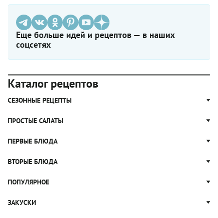
Еще больше идей и рецептов — в наших
соцсетях
Каталог рецептов
СЕЗОННЫЕ РЕЦЕПТЫ
Рецепты из капусты
ПРОСТЫЕ САЛАТЫ
Блюда с картошкой
Простые салаты
ПЕРВЫЕ БЛЮДА
Рецепты с грибами
Салат Оливье
Яблочные пироги
Щи
ВТОРЫЕ БЛЮДА
Салат Цезарь
Рецепты с клюквой
Борщ
Салат Нисуаз
Котлеты
ПОПУЛЯРНОЕ
Блюда из тыквы
Рассольник
Салат Мимоза
Плов
Гороховый суп
Пицца
ЗАКУСКИ
Крабовый салат
Пельмени
Суп солянка
Сырники