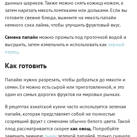
дынных шариков. Также можно снять кожицу ножом, а
затем нарезать мякоть ломтиками или дольками. Если вы
готовите свежие блюда, выжмите на мякоть папайи
немного сока лайма, чтобы улучшить фруктовый вкус.
Семена папайи
можно промыть под проточной водой и
высушить, затем измельчить и использовать как
черный
перец
.
Как готовить
Папайю нужно разрезать, чтобы добраться до мякоти и
семян. Ее можно есть сырой или приготовленной, и это
один из самых дорогих фруктов на мировых рынках.
В рецептах азиатской кухни часто используется зеленая
папайя, которая представляет собой не полностью
созревший фрукт с семенами обычно белого цвета. Такой
плод рассматривается скорее
как овощ
. Попробуйте
заменить зимнюю
тыкву
зеленой папайей, только сначала