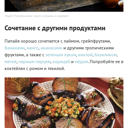
Рецепт Папайя, ананас, манго и бананы в карамели
Сочетание с другими продуктами
Папайя хорошо сочетается с лаймом, грейпфрутами,
бананами
,
манго
,
ананасами
и другими тропическими
фруктами, а также с
зеленым луком
,
кинзой
,
базиликом
,
мятой
,
черным перцем
,
корицей
и
мёдом
. Попробуйте ее в
коктейлях с ромом и текилой.