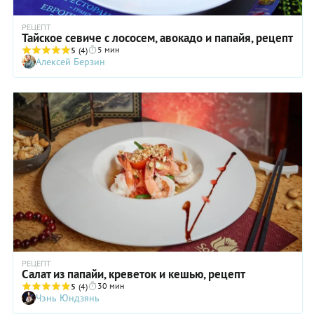
РЕЦЕПТ
Тайское севиче с лососем, авокадо и папайя, рецепт
5 мин
5
(4)
Алексей Берзин
РЕЦЕПТ
Салат из папайи, креветок и кешью, рецепт
30 мин
5
(4)
Чэнь Юндзянь