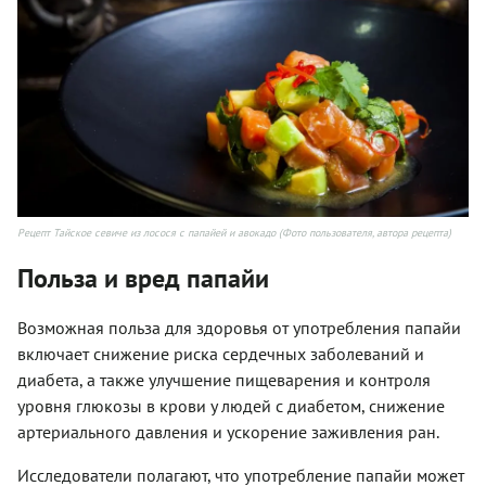
Рецепт Тайское севиче из лосося с папайей и авокадо (Фото пользователя, автора рецепта)
Польза и вред папайи
Возможная польза для здоровья от употребления папайи
включает снижение риска сердечных заболеваний и
диабета, а также улучшение пищеварения и контроля
уровня глюкозы в крови у людей с диабетом, снижение
артериального давления и ускорение заживления ран.
Исследователи полагают, что употребление папайи может