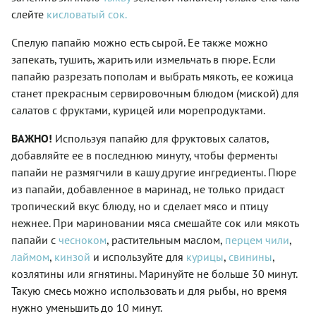
слейте
кисловатый сок.
Спелую папайю можно есть сырой. Ее также можно
запекать, тушить, жарить или измельчать в пюре. Если
папайю разрезать пополам и выбрать мякоть, ее кожица
станет прекрасным сервировочным блюдом (миской) для
салатов с фруктами, курицей или морепродуктами.
ВАЖНО!
Используя папайю для фруктовых салатов,
добавляйте ее в последнюю минуту, чтобы ферменты
папайи не размягчили в кашу другие ингредиенты. Пюре
из папайи, добавленное в маринад, не только придаст
тропический вкус блюду, но и сделает мясо и птицу
нежнее. При мариновании мяса смешайте сок или мякоть
папайи с
чесноком
, растительным маслом,
перцем чили
,
лаймом
,
кинзой
и используйте для
курицы
,
свинины
,
козлятины или ягнятины. Маринуйте не больше 30 минут.
Такую смесь можно использовать и для рыбы, но время
нужно уменьшить до 10 минут.