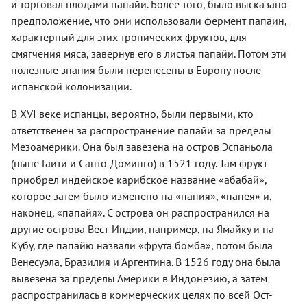
и торговал плодами папайи. Более того, было высказано
предположение, что они использовали фермент папаин,
характерный для этих тропических фруктов, для
смягчения мяса, завернув его в листья папайи. Потом эти
полезные знания были перенесены в Европу после
испанской колонизации.
В XVI веке испанцы, вероятно, были первыми, кто
ответственен за распространение папайи за пределы
Мезоамерики. Она был завезена на остров Эспаньола
(ныне Гаити и Санто-Доминго) в 1521 году. Там фрукт
приобрел индейское карибское название «абабай»,
которое затем было изменено на «папия», «папея» и,
наконец, «папайя». С острова он распространился на
другие острова Вест-Индии, например, на Ямайку и на
Кубу, где папайю назвали «фрута бомба», потом была
Венесуэла, Бразилия и Аргентина. В 1526 году она была
вывезена за пределы Америки в Индонезию, а затем
распространилась в коммерческих целях по всей Ост-