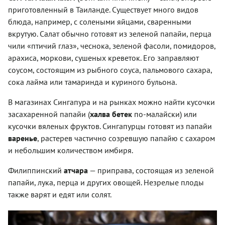
приготовленный в Таиланде. Существует много видов
блюда, например, с солеными яйцами, сваренными
вкрутую. Салат обычно готовят из зеленой папайи, перца
чили «птичий глаз», чеснока, зеленой фасоли, помидоров,
арахиса, моркови, сушеных креветок. Его заправляют
соусом, состоящим из рыбного соуса, пальмового сахара,
сока лайма или тамаринда и куриного бульона.
В магазинах Сингапура и на рынках можно найти кусочки
засахаренной папайи (
халва бетек
по-малайски) или
кусочки вяленых фруктов. Сингапурцы готовят из папайи
варенье
, растерев частично созревшую папайю с сахаром
и небольшим количеством имбиря.
Филиппинский
атчара
— приправа, состоящая из зеленой
папайи, лука, перца и других овощей. Незрелые плоды
также варят и едят или солят.