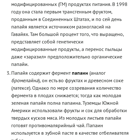
модифицированных (ГМ) продуктах питания. В 1998
году она стала первым трансгенным фруктом,
проданным в Соединенных Штатах, и по сей день
папайя является источником разногласий на
Гавайях. Там большой процент того, что выращено,
представляет собой генетически
модифицированные продукты, а перенос пыльцы
даже «заразил» предположительно органические
папайи.
Папайя содержит фермент
папаин
(аналог
бромелайна
), он есть во фруктах и древесном соке
(латексе). Однако по мере созревания количество
фермента в плодах снижается; тогда как молодая
зеленая папайя полна папаина. Туземцы Южной
Америки использовали фрукты и сок для обработки
твердых кусков мяса. Из молодых листьев папайи
готовят противомалярийный чай. Папаин
используется в зубной пасте в качестве отбеливателя