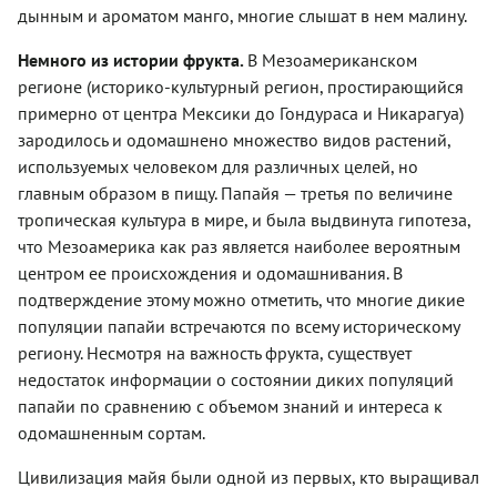
дынным и ароматом манго, многие слышат в нем малину.
Немного из истории фрукта.
В Мезоамериканском
регионе (историко-культурный регион, простирающийся
примерно от центра Мексики до Гондураса и Никарагуа)
зародилось и одомашнено множество видов растений,
используемых человеком для различных целей, но
главным образом в пищу. Папайя — третья по величине
тропическая культура в мире, и была выдвинута гипотеза,
что Мезоамерика как раз является наиболее вероятным
центром ее происхождения и одомашнивания. В
подтверждение этому можно отметить, что многие дикие
популяции папайи встречаются по всему историческому
региону. Несмотря на важность фрукта, существует
недостаток информации о состоянии диких популяций
папайи по сравнению с объемом знаний и интереса к
одомашненным сортам.
Цивилизация майя были одной из первых, кто выращивал