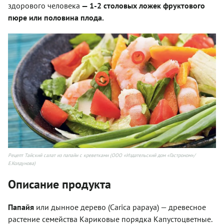
здорового человека
— 1-2 столовых ложек фруктового
пюре или половина плода.
Рецепт Тайский салат из папайи с креветками (ООО «Издательский дом «Гастроном»/
Е.Колдунова)
Описание продукта
Папайя
или дынное дерево (Carica papaya) — древесное
растение семейства Кариковые порядка Капустоцветные.