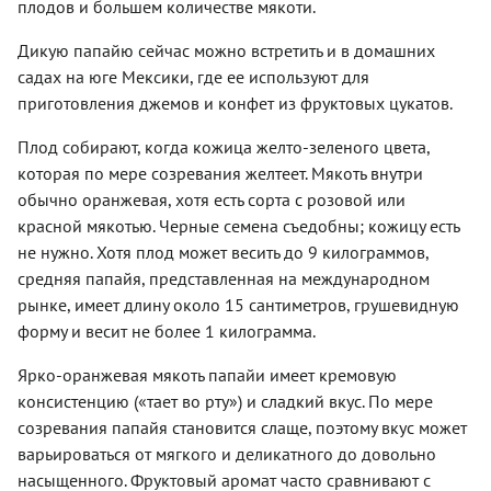
плодов и большем количестве мякоти.
Дикую папайю сейчас можно встретить и в домашних
садах на юге Мексики, где ее используют для
приготовления джемов и конфет из фруктовых цукатов.
Плод собирают, когда кожица желто-зеленого цвета,
которая по мере созревания желтеет. Мякоть внутри
обычно оранжевая, хотя есть сорта с розовой или
красной мякотью. Черные семена съедобны; кожицу есть
не нужно. Хотя плод может весить до 9 килограммов,
средняя папайя, представленная на международном
рынке, имеет длину около 15 сантиметров, грушевидную
форму и весит не более 1 килограмма.
Ярко-оранжевая мякоть папайи имеет кремовую
консистенцию («тает во рту») и сладкий вкус. По мере
созревания папайя становится слаще, поэтому вкус может
варьироваться от мягкого и деликатного до довольно
насыщенного. Фруктовый аромат часто сравнивают с