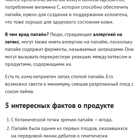
потребление витамина С, которое способно обеспечить
папайя, нужно для создания и поддержания коллагена,
что тоже хорошо для здорового состояния кожи.
В чем вред папайи?
Люди, страдающие
аллергией на
латекс
, могут также иметь аллергию на папайю, поскольку
папайя содержит ферменты, называемые
хитаназами
. Они
могут вызывать перекрестную реакцию между латексом и
продуктами, содержащими их.
Есть те, кому неприятен запах спелой папайи. Его
возможно свести к минимуму, смешав разрезанный плод с
соком лайма.
5 интересных фактов о продукте
С ботанической точки зрения папайя — ягода.
Папайя была одним из первых плодов, оказавшихся
на передовой линии дебатов о генетически