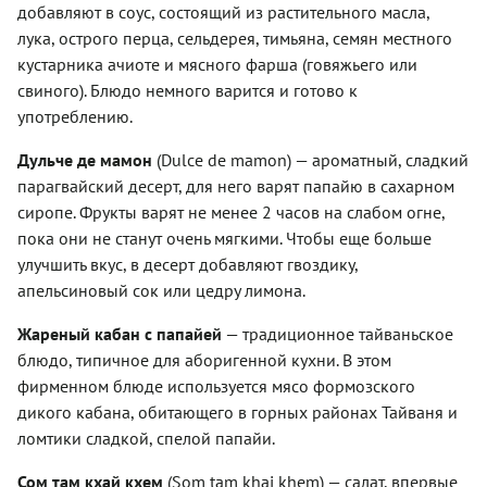
добавляют в соус, состоящий из растительного масла,
лука, острого перца, сельдерея, тимьяна, семян местного
кустарника ачиоте и мясного фарша (говяжьего или
свиного). Блюдо немного варится и готово к
употреблению.
Дульче де мамон
(Dulce de mamon) — ароматный, сладкий
парагвайский десерт, для него варят папайю в сахарном
сиропе. Фрукты варят не менее 2 часов на слабом огне,
пока они не станут очень мягкими. Чтобы еще больше
улучшить вкус, в десерт добавляют гвоздику,
апельсиновый сок или цедру лимона.
Жареный кабан с папайей
— традиционное тайваньское
блюдо, типичное для аборигенной кухни. В этом
фирменном блюде используется мясо формозского
дикого кабана, обитающего в горных районах Тайваня и
ломтики сладкой, спелой папайи.
Сом там кхай кхем
(Som tam khai khem) — салат, впервые