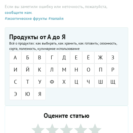
Если вы заметили ошибку или неточность, пожалуйста,
сообщите нам
.
#экзотические фрукты
#папайя
Продукты от А до Я
Всё о продуктах: как выбирать, как хранить, как готовить; сезонность,
сорта, полезность, кулинарное использование
А
Б
В
Г
Д
Е
Ё
Ж
З
И
Й
К
Л
М
Н
О
П
Р
С
Т
У
Ф
Х
Ц
Ч
Ш
Щ
Э
Ю
Я
Оцените статью