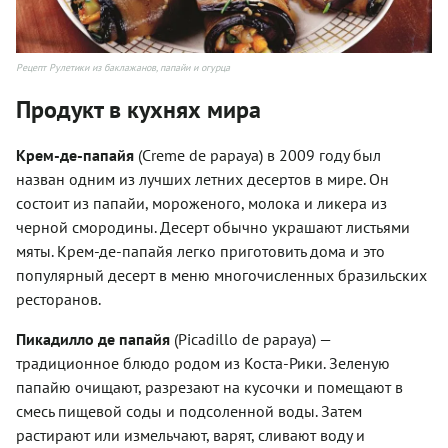
Рецепт Рулетики из баклажанов, папайи и огурца
Продукт в кухнях мира
Крем-де-папайя
(Creme de papaya) в 2009 году был
назван одним из лучших летних десертов в мире. Он
состоит из папайи, мороженого, молока и ликера из
черной смородины. Десерт обычно украшают листьями
мяты. Крем-де-папайя легко приготовить дома и это
популярный десерт в меню многочисленных бразильских
ресторанов.
Пикадилло де папайя
(Picadillo de papaya) —
традиционное блюдо родом из Коста-Рики. Зеленую
папайю очищают, разрезают на кусочки и помещают в
смесь пищевой соды и подсоленной воды. Затем
растирают или измельчают, варят, сливают воду и