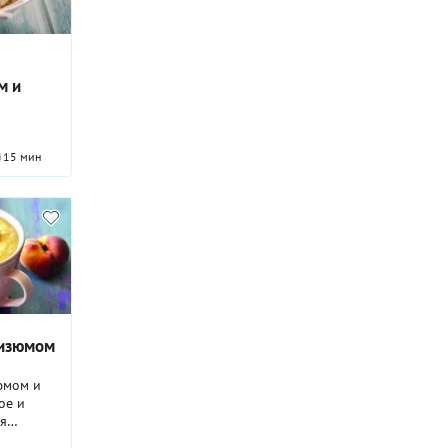
м и
15 мин
 изюмом
юмом и
ое и
я