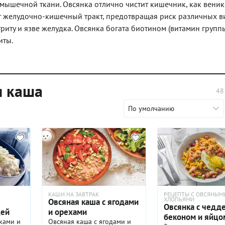
 мышечной ткани. Овсянка отлично чистит кишечник, как вени
ет желудочно-кишечный тракт, предотвращая риск различных в
триту и язве желудка. Овсянка богата биотином (витамин группы
иты.
я каша
48
По умолчанию
КАШИ НА ЗАВТРАК
РЕЦЕПТЫ С ОВСЯНЫМ
ХЛОПЬЯМИ
Овсяная каша с ягодами
Овсянка с чедд
цей
и орехами
беконом и яйцо
ками и
Овсяная каша с ягодами и