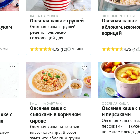
контрастов.
все же отличный выбор для
утренней трапезы. Это
вкусное и полезное для
КАША НА МОЛОКЕ
ВКУСНЫЕ РЕЦЕПТЫ
Овсяная каша с грушей
Овсяная каша с
пищеварения блюдо
дуком
яблоком, изюмо
Овсяная каша с грушей —
готовится быстро и
рецепт, прекрасно
получается достаточно
корицей
подходящий для
сытным. Конечно, сегодня
воскресного завтрака всей
торговые сети предлагают
семьей. Своим ярким
большой выбор мюсли и
5 мин
20 мин
4.75
(12)
4.75
(4)
ароматом груша превратит
«моментальных» каш из
обыкновенную овсянку на
расплющенных зерен овса,
молоке в деликатес. Но для
которые и варить-то не
этого кусочки груши
нужно — достаточно залить
следует красиво
порцию из пакетика
карамелизовать в
кипятком или горячим
сливочном масле с
молоком и ешь на
коричневым сахаром. А
здоровье! Однако мы
чтобы они не развалились и
предлагаем готовить
КАШИ НА ЗАВТРАК
ОВСЯНАЯ КАША
сами не превратились в
овсянку по старинке: на
Овсяная каша с
Овсяная каша с
кашу, груши надо брать
домашней кухне, в
оке с
яблоками в коричном
и персиками
спелые, но плотные, не
кастрюле, на молоке. И с
ми
сиропе
Овсяная каша с из
текущие. Подойдет любой
подсказками из нашего
персиками — вкусн
Овсяная каша на завтрак -
сорт, главное, чтобы груши
пошагового рецепта.
полезное блюдо дл
льном
классика жанра. В сезон
были ароматные. По
завтрака, которое
замените яблоки и груши
желанию вы можете