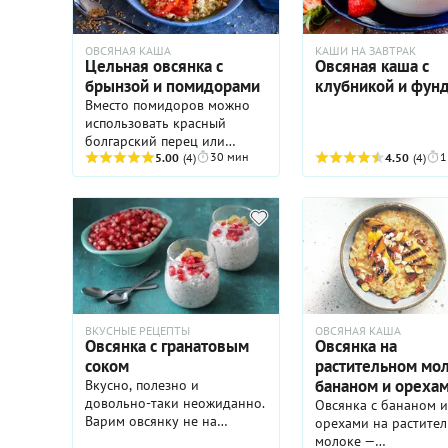
ОВСЯНАЯ КАША
КАШИ НА ЗАВТРАК
Цельная овсянка с
Овсяная каша с
брынзой и помидорами
клубникой и фун
Вместо помидоров можно
использовать красный
болгарский перец или
30 мин
1
авокадо.
5.00
(4)
4.50
(4)
ВКУСНЫЕ РЕЦЕПТЫ
ОВСЯНАЯ КАША
Овсянка с гранатовым
Овсянка на
соком
растительном мол
бананом и ореха
Вкусно, полезно и
довольно-таки неожиданно.
Овсянка с бананом и
Варим овсянку не на
орехами на растите
молоке, а на гранатовом
молоке —