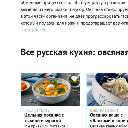
обменные процессы, способствует росту и развитию
выметая из него шлаки и мусор. Овсянка стимулиру
в этой части организма, не дает прогрессировать гас
который полезен для кожи и предотвращает дермат
Читать далее
Все русская кухня: овсяна
КАША ИЗ ТЫКВЫ
КАША НА МОЛОКЕ
Цельная овсянка с
Овсяная каша с
тыквой и курагой
яблоками и кори
Мы привыкли питаться
Овсяная каша с ябло