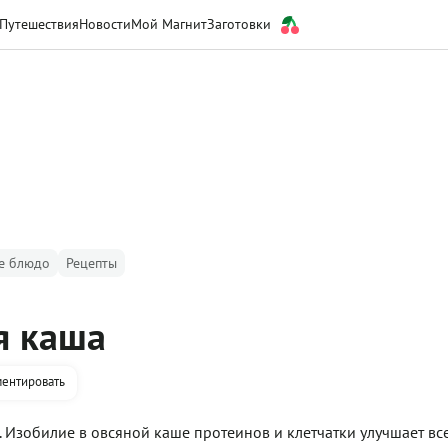
Путешествия
Новости
Мой Магнит
Заготовки
е блюдо
Рецепты
я каша
ентировать
 Изобилие в овсяной каше протеинов и клетчатки улучшает вс